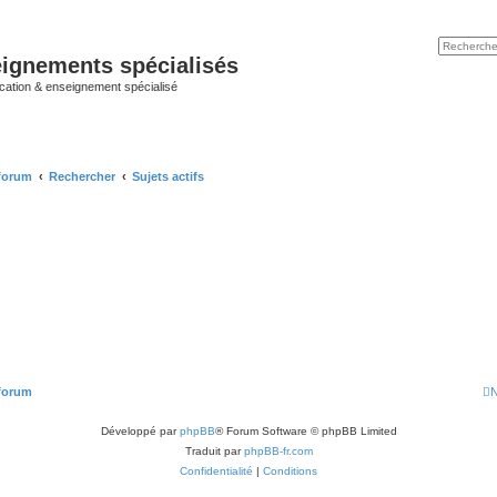
ignements spécialisés
cation & enseignement spécialisé
 forum
Rechercher
Sujets actifs
 forum
N
Développé par
phpBB
® Forum Software © phpBB Limited
Traduit par
phpBB-fr.com
Confidentialité
|
Conditions