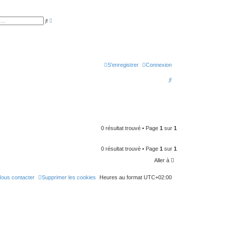
R
R
e
e
c
c
h
h
e
e
r
r
c
c
h
h
e
S’enregistrer
Connexion
e
a
r
v
R
a
n
e
c
é
e
c
h
e
0 résultat trouvé • Page
1
sur
1
r
0 résultat trouvé • Page
1
sur
1
c
Aller à
h
e
ous contacter
Supprimer les cookies
Heures au format
UTC+02:00
r