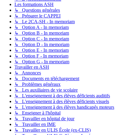
Les formations ASH
↳ Questions générales
↳ Préparer le CAPPEI
↳ Le 2CA-SH - In memoriam
↳ Option A - In memoriam
↳ Option B - In memoriam
↳ Option C - In memoriam
↳ Option D - In memoriam
↳ Option E - In memoriam
↳ Option F - In memoriam
↳ Option G - In memoriam
Travailler en ASH
↳ Annonces
↳ Documents en téléchargement
↳ Problèmes généraux
↳ Les auxiliaires de vie scolaire
↳ L'enseignement à des élèves déficients auditifs
↳ L'enseignement à des élèves déficients visuels
↳ L'enseignement à des élèves handicapés moteurs
↳ Enseigner à l'hôpital
↳ Travailler en hôpital de jour
↳ Travailler en IME
↳ Travailler en ULIS École (ex-CLIS)