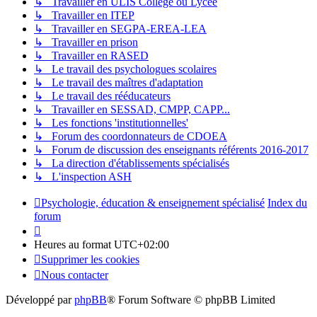
↳ Travailler en ULIS Collège ou Lycée
↳ Travailler en ITEP
↳ Travailler en SEGPA-EREA-LEA
↳ Travailler en prison
↳ Travailler en RASED
↳ Le travail des psychologues scolaires
↳ Le travail des maîtres d'adaptation
↳ Le travail des rééducateurs
↳ Travailler en SESSAD, CMPP, CAPP...
↳ Les fonctions 'institutionnelles'
↳ Forum des coordonnateurs de CDOEA
↳ Forum de discussion des enseignants référents 2016-2017
↳ La direction d'établissements spécialisés
↳ L'inspection ASH
Psychologie, éducation & enseignement spécialisé
Index du
forum
Heures au format
UTC+02:00
Supprimer les cookies
Nous contacter
Développé par
phpBB
® Forum Software © phpBB Limited