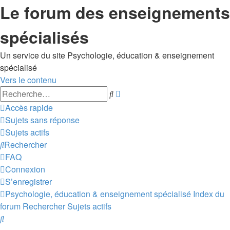
Le forum des enseignements
spécialisés
Un service du site Psychologie, éducation & enseignement
spécialisé
Vers le contenu
Recherche
Rechercher
avancée
Accès rapide
Sujets sans réponse
Sujets actifs
Rechercher
FAQ
Connexion
S’enregistrer
Psychologie, éducation & enseignement spécialisé
Index du
forum
Rechercher
Sujets actifs
Rechercher