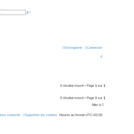
R
R
e
e
c
c
h
h
e
e
r
r
c
c
h
h
e
e
a
r
v
a
S’enregistrer
Connexion
n
c
R
é
e
e
c
h
e
0 résultat trouvé • Page
1
sur
1
r
0 résultat trouvé • Page
1
sur
1
c
Aller à
h
e
ous contacter
Supprimer les cookies
Heures au format
UTC+02:00
r