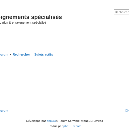
ignements spécialisés
cation & enseignement spécialisé
 forum
Rechercher
Sujets actifs
 forum
N
Développé par
phpBB
® Forum Software © phpBB Limited
Traduit par
phpBB-fr.com