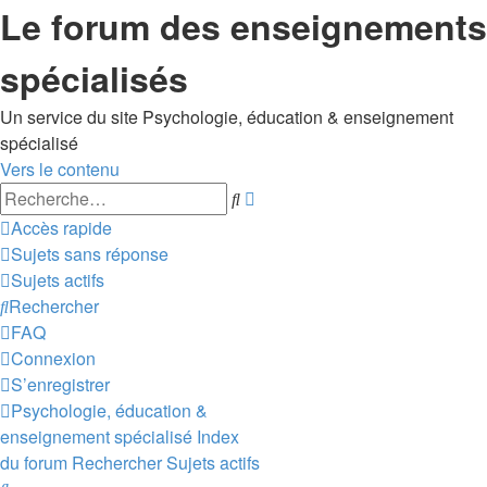
Le forum des enseignements
spécialisés
Un service du site Psychologie, éducation & enseignement
spécialisé
Vers le contenu
Recherche
Rechercher
avancée
Accès rapide
Sujets sans réponse
Sujets actifs
Rechercher
FAQ
Connexion
S’enregistrer
Psychologie, éducation &
enseignement spécialisé
Index
du forum
Rechercher
Sujets actifs