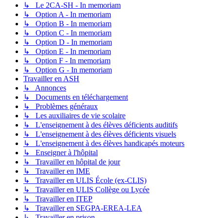
↳ Le 2CA-SH - In memoriam
↳ Option A - In memoriam
↳ Option B - In memoriam
↳ Option C - In memoriam
↳ Option D - In memoriam
↳ Option E - In memoriam
↳ Option F - In memoriam
↳ Option G - In memoriam
Travailler en ASH
↳ Annonces
↳ Documents en téléchargement
↳ Problèmes généraux
↳ Les auxiliaires de vie scolaire
↳ L'enseignement à des élèves déficients auditifs
↳ L'enseignement à des élèves déficients visuels
↳ L'enseignement à des élèves handicapés moteurs
↳ Enseigner à l'hôpital
↳ Travailler en hôpital de jour
↳ Travailler en IME
↳ Travailler en ULIS École (ex-CLIS)
↳ Travailler en ULIS Collège ou Lycée
↳ Travailler en ITEP
↳ Travailler en SEGPA-EREA-LEA
↳ Travailler en prison