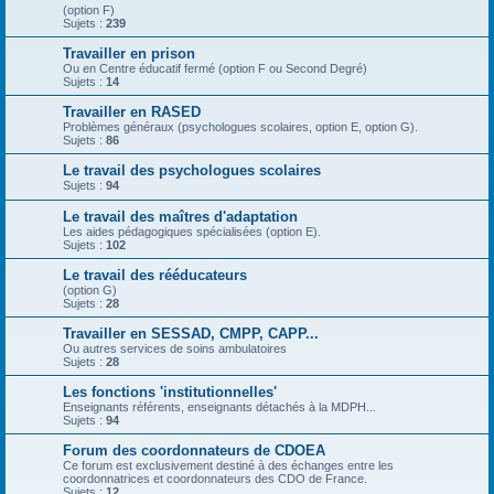
(option F)
Sujets :
239
Travailler en prison
Ou en Centre éducatif fermé (option F ou Second Degré)
Sujets :
14
Travailler en RASED
Problèmes généraux (psychologues scolaires, option E, option G).
Sujets :
86
Le travail des psychologues scolaires
Sujets :
94
Le travail des maîtres d'adaptation
Les aides pédagogiques spécialisées (option E).
Sujets :
102
Le travail des rééducateurs
(option G)
Sujets :
28
Travailler en SESSAD, CMPP, CAPP...
Ou autres services de soins ambulatoires
Sujets :
28
Les fonctions 'institutionnelles'
Enseignants référents, enseignants détachés à la MDPH...
Sujets :
94
Forum des coordonnateurs de CDOEA
Ce forum est exclusivement destiné à des échanges entre les
coordonnatrices et coordonnateurs des CDO de France.
Sujets :
12