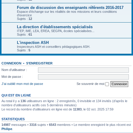
Forum de discussion des enseignants référents 2016-2017
Espace d’échange sur les réalités de nos missions et leurs conditions
d’exercice
Sujets :
12
La direction d'établissements spécialisés
ITEP, IME, LEA, EREA, SEGPA, écoles spécialisées...
Sujets :
61
L'inspection ASH
Inspecteurs ASH et conseillers pédagogiques ASH.
Sujets :
5
CONNEXION
•
S’ENREGISTRER
Nom d’utilisateur :
Mot de passe :
J’ai oublié mon mot de passe
Se souvenir de moi
QUI EST EN LIGNE
Au total il y a
136
utilisateurs en ligne : 2 enregistrés, 0 invisible et 134 invités (d’après le
nombre d’utilisateurs actifs ces 5 dernières minutes)
Le record du nombre d’utilisateurs en ligne est de
11383
, le 02 oct. 2025 17:59
STATISTIQUES
14987
messages •
3316
sujets •
6543
membres • Le membre enregistré le plus récent est
Philipe
.