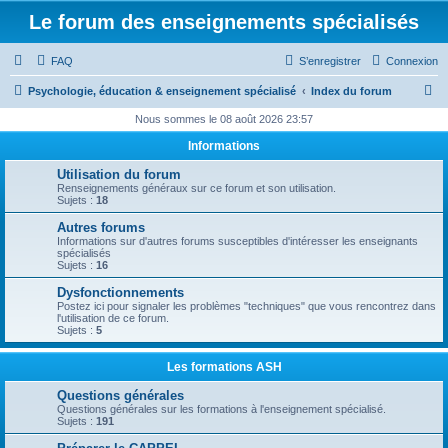
Le forum des enseignements spécialisés
FAQ
S’enregistrer
Connexion
R
Psychologie, éducation & enseignement spécialisé
Index du forum
e
Nous sommes le 08 août 2026 23:57
c
Informations
h
Utilisation du forum
e
Renseignements généraux sur ce forum et son utilisation.
Sujets :
18
r
Autres forums
c
Informations sur d'autres forums susceptibles d'intéresser les enseignants
spécialisés
h
Sujets :
16
e
Dysfonctionnements
Postez ici pour signaler les problèmes "techniques" que vous rencontrez dans
r
l'utilisation de ce forum.
Sujets :
5
Les formations ASH
Questions générales
Questions générales sur les formations à l'enseignement spécialisé.
Sujets :
191