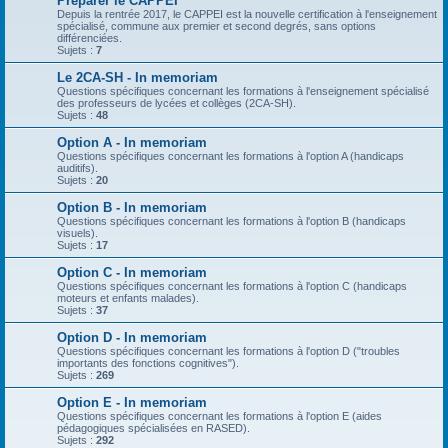
Préparer le CAPPEI
Depuis la rentrée 2017, le CAPPEI est la nouvelle certification à l'enseignement
spécialisé, commune aux premier et second degrés, sans options
différenciées.
Sujets :
7
Le 2CA-SH - In memoriam
Questions spécifiques concernant les formations à l'enseignement spécialisé
des professeurs de lycées et collèges (2CA-SH).
Sujets :
48
Option A - In memoriam
Questions spécifiques concernant les formations à l'option A (handicaps
auditifs).
Sujets :
20
Option B - In memoriam
Questions spécifiques concernant les formations à l'option B (handicaps
visuels).
Sujets :
17
Option C - In memoriam
Questions spécifiques concernant les formations à l'option C (handicaps
moteurs et enfants malades).
Sujets :
37
Option D - In memoriam
Questions spécifiques concernant les formations à l'option D ("troubles
importants des fonctions cognitives").
Sujets :
269
Option E - In memoriam
Questions spécifiques concernant les formations à l'option E (aides
pédagogiques spécialisées en RASED).
Sujets :
292