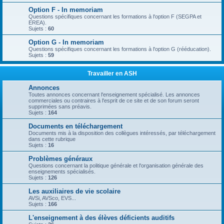
Option F - In memoriam
Questions spécifiques concernant les formations à l'option F (SEGPA et
EREA).
Sujets :
60
Option G - In memoriam
Questions spécifiques concernant les formations à l'option G (rééducation).
Sujets :
59
Travailler en ASH
Annonces
Toutes annonces concernant l'enseignement spécialisé. Les annonces
commerciales ou contraires à l'esprit de ce site et de son forum seront
supprimées sans préavis.
Sujets :
164
Documents en téléchargement
Documents mis à la disposition des collègues intéressés, par téléchargement
dans cette rubrique
Sujets :
16
Problèmes généraux
Questions concernant la politique générale et l'organisation générale des
enseignements spécialisés.
Sujets :
126
Les auxiliaires de vie scolaire
AVSi, AVSco, EVS...
Sujets :
166
L'enseignement à des élèves déficients auditifs