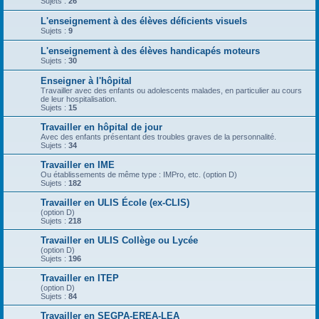
Sujets :
26
L'enseignement à des élèves déficients visuels
Sujets :
9
L'enseignement à des élèves handicapés moteurs
Sujets :
30
Enseigner à l'hôpital
Travailler avec des enfants ou adolescents malades, en particulier au cours
de leur hospitalisation.
Sujets :
15
Travailler en hôpital de jour
Avec des enfants présentant des troubles graves de la personnalité.
Sujets :
34
Travailler en IME
Ou établissements de même type : IMPro, etc. (option D)
Sujets :
182
Travailler en ULIS École (ex-CLIS)
(option D)
Sujets :
218
Travailler en ULIS Collège ou Lycée
(option D)
Sujets :
196
Travailler en ITEP
(option D)
Sujets :
84
Travailler en SEGPA-EREA-LEA