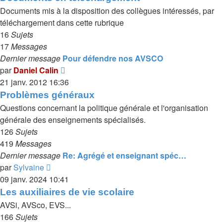
message
Documents mis à la disposition des collègues intéressés, par
téléchargement dans cette rubrique
16
Sujets
17
Messages
Dernier message
Pour défendre nos AVSCO
Voir
par
Daniel Calin
le
21 janv. 2012 16:36
dernier
Problèmes généraux
message
Questions concernant la politique générale et l'organisation
générale des enseignements spécialisés.
126
Sujets
419
Messages
Dernier message
Re: Agrégé et enseignant spéc…
Voir
par
Sylvaine
le
09 janv. 2024 10:41
dernier
Les auxiliaires de vie scolaire
message
AVSi, AVSco, EVS...
166
Sujets