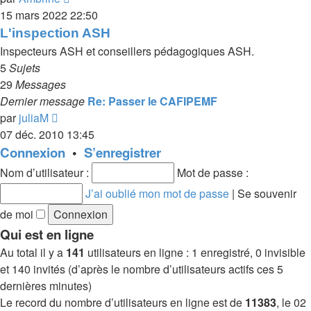
le
15 mars 2022 22:50
dernier
L'inspection ASH
message
Inspecteurs ASH et conseillers pédagogiques ASH.
5
Sujets
29
Messages
Dernier message
Re: Passer le CAFIPEMF
Voir
par
juliaM
le
07 déc. 2010 13:45
dernier
Connexion
•
S’enregistrer
message
Nom d’utilisateur :
Mot de passe :
J’ai oublié mon mot de passe
|
Se souvenir
de moi
Qui est en ligne
Au total il y a
141
utilisateurs en ligne : 1 enregistré, 0 invisible
et 140 invités (d’après le nombre d’utilisateurs actifs ces 5
dernières minutes)
Le record du nombre d’utilisateurs en ligne est de
11383
, le 02