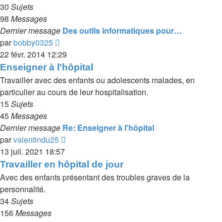
30
Sujets
98
Messages
Dernier message
Des outils informatiques pour…
Voir
par
bobby0325
le
22 févr. 2014 12:29
dernier
Enseigner à l'hôpital
message
Travailler avec des enfants ou adolescents malades, en
particulier au cours de leur hospitalisation.
15
Sujets
45
Messages
Dernier message
Re: Enseigner à l'hôpital
Voir
par
valentindu25
le
13 juil. 2021 18:57
dernier
Travailler en hôpital de jour
message
Avec des enfants présentant des troubles graves de la
personnalité.
34
Sujets
156
Messages