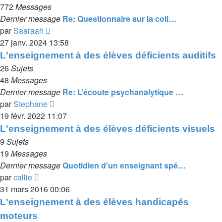
772
Messages
Dernier message
Re: Questionnaire sur la coll…
Voir
par
Saaraah
le
27 janv. 2024 13:58
dernier
L'enseignement à des élèves déficients auditifs
message
26
Sujets
48
Messages
Dernier message
Re: L’écoute psychanalytique …
Voir
par
Stephane
le
19 févr. 2022 11:07
dernier
L'enseignement à des élèves déficients visuels
message
9
Sujets
19
Messages
Dernier message
Quotidien d'un enseignant spé…
Voir
par
callie
le
31 mars 2016 00:06
dernier
L'enseignement à des élèves handicapés
message
moteurs