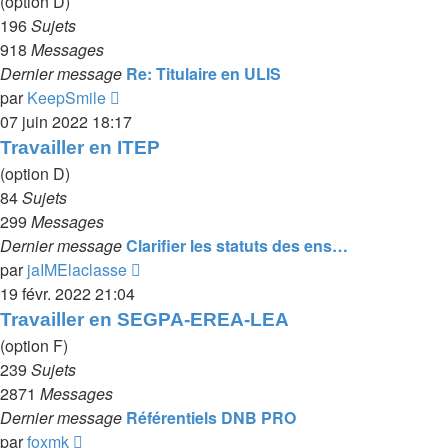
(option D)
196
Sujets
918
Messages
Dernier message
Re: Titulaire en ULIS
Voir
par
KeepSmile
le
07 juin 2022 18:17
dernier
Travailler en ITEP
message
(option D)
84
Sujets
299
Messages
Dernier message
Clarifier les statuts des ens…
Voir
par
jaIMElaclasse
le
19 févr. 2022 21:04
dernier
Travailler en SEGPA-EREA-LEA
message
(option F)
239
Sujets
2871
Messages
Dernier message
Référentiels DNB PRO
Voir
par
foxmk