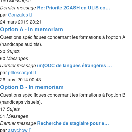
160
Messages
Dernier message
Re: Priorité 2CASH en ULIS co…
Voir
par
Gonzales
le
24 mars 2019 23:21
dernier
Option A - In memoriam
message
Questions spécifiques concernant les formations à l'option A
(handicaps auditifs).
20
Sujets
60
Messages
Dernier message
(m)OOC de langues étrangères …
Voir
par
ptitescargot
le
26 janv. 2014 00:43
dernier
Option B - In memoriam
message
Questions spécifiques concernant les formations à l'option B
(handicaps visuels).
17
Sujets
51
Messages
Dernier message
Recherche de stagiaire pour e…
Voir
par
astychow