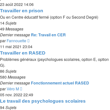
le
23 août 2022 14:06
dernier
Travailler en prison
message
Ou en Centre éducatif fermé (option F ou Second Degré)
14
Sujets
49
Messages
Dernier message
Re: Travail en CER
Voir
par
Fannouette
le
11 mai 2021 23:04
dernier
Travailler en RASED
message
Problèmes généraux (psychologues scolaires, option E, option
G).
86
Sujets
580
Messages
Dernier message
Fonctionnement actuel RASED
Voir
par
Véro M
le
05 nov. 2022 22:49
dernier
Le travail des psychologues scolaires
message
94
Sujets