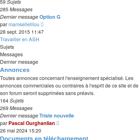
59
Sujets
285
Messages
Dernier message
Option G
Voir
par
mamsellelilou
le
28 sept. 2015 11:47
dernier
Travailler en ASH
message
Sujets
Messages
Dernier message
Annonces
Toutes annonces concernant l'enseignement spécialisé. Les
annonces commerciales ou contraires à l'esprit de ce site et de
son forum seront supprimées sans préavis.
164
Sujets
269
Messages
Dernier message
Triste nouvelle
Voir
par
Pascal Ourghanlian
le
26 mai 2024 15:20
dernier
Documents en téléchargement