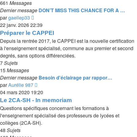
661
Messages
Dernier message
DON’T MISS THIS CHANCE FOR A …
Voir
par
gaellep33
le
22 janv. 2026 22:39
dernier
Préparer le CAPPEI
message
Depuis la rentrée 2017, le CAPPEI est la nouvelle certification
à l'enseignement spécialisé, commune aux premier et second
degrés, sans options différenciées.
7
Sujets
15
Messages
Dernier message
Besoin d'éclairage par rappor…
Voir
par
Aurélie 987
le
04 mars 2020 19:20
dernier
Le 2CA-SH - In memoriam
message
Questions spécifiques concernant les formations à
l'enseignement spécialisé des professeurs de lycées et
collèges (2CA-SH).
48
Sujets