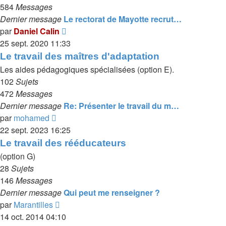
584
Messages
Dernier message
Le rectorat de Mayotte recrut…
Voir
par
Daniel Calin
le
25 sept. 2020 11:33
dernier
Le travail des maîtres d'adaptation
message
Les aides pédagogiques spécialisées (option E).
102
Sujets
472
Messages
Dernier message
Re: Présenter le travail du m…
Voir
par
mohamed
le
22 sept. 2023 16:25
dernier
Le travail des rééducateurs
message
(option G)
28
Sujets
146
Messages
Dernier message
Qui peut me renseigner ?
Voir
par
Marantilles
le
14 oct. 2014 04:10