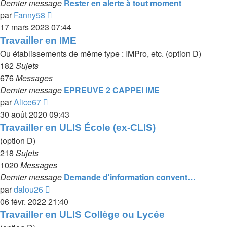
Dernier message
Rester en alerte à tout moment
Voir
par
Fanny58
le
17 mars 2023 07:44
dernier
Travailler en IME
message
Ou établissements de même type : IMPro, etc. (option D)
182
Sujets
676
Messages
Dernier message
EPREUVE 2 CAPPEI IME
Voir
par
Alice67
le
30 août 2020 09:43
dernier
Travailler en ULIS École (ex-CLIS)
message
(option D)
218
Sujets
1020
Messages
Dernier message
Demande d'information convent…
Voir
par
dalou26
le
06 févr. 2022 21:40
dernier
Travailler en ULIS Collège ou Lycée
message