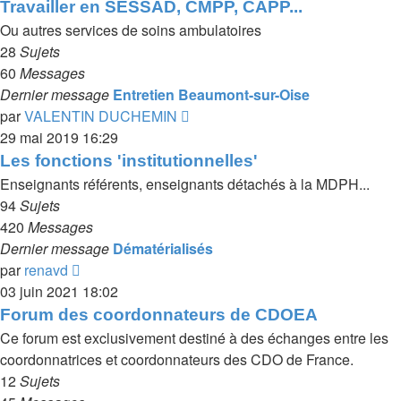
dernier
Travailler en SESSAD, CMPP, CAPP...
message
Ou autres services de soins ambulatoires
28
Sujets
60
Messages
Dernier message
Entretien Beaumont-sur-Oise
Voir
par
VALENTIN DUCHEMIN
le
29 mai 2019 16:29
dernier
Les fonctions 'institutionnelles'
message
Enseignants référents, enseignants détachés à la MDPH...
94
Sujets
420
Messages
Dernier message
Dématérialisés
Voir
par
renavd
le
03 juin 2021 18:02
dernier
Forum des coordonnateurs de CDOEA
message
Ce forum est exclusivement destiné à des échanges entre les
coordonnatrices et coordonnateurs des CDO de France.
12
Sujets