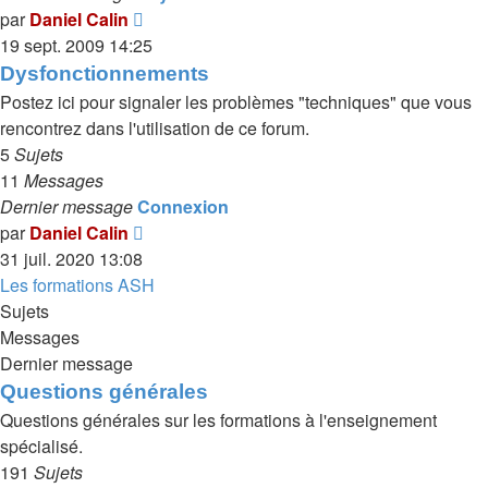
Voir
par
Daniel Calin
le
19 sept. 2009 14:25
dernier
Dysfonctionnements
message
Postez ici pour signaler les problèmes "techniques" que vous
rencontrez dans l'utilisation de ce forum.
5
Sujets
11
Messages
Dernier message
Connexion
Voir
par
Daniel Calin
le
31 juil. 2020 13:08
dernier
Les formations ASH
message
Sujets
Messages
Dernier message
Questions générales
Questions générales sur les formations à l'enseignement
spécialisé.
191
Sujets