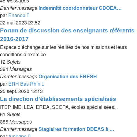
45
Messages
Dernier message
Indemnité coordonnateur CDOEA…
Voir
par
Enanou
le
22 mai 2023 23:52
dernier
Forum de discussion des enseignants référents
message
2016-2017
Espace d’échange sur les réalités de nos missions et leurs
conditions d’exercice
12
Sujets
394
Messages
Dernier message
Organisation des ERESH
Voir
par
ERH Bas Rhin
le
25 sept. 2020 12:13
dernier
La direction d'établissements spécialisés
message
ITEP, IME, LEA, EREA, SEGPA, écoles spécialisées...
61
Sujets
385
Messages
Dernier message
Stagiaires formation DDEAS à …
Voir
par
Ambrine