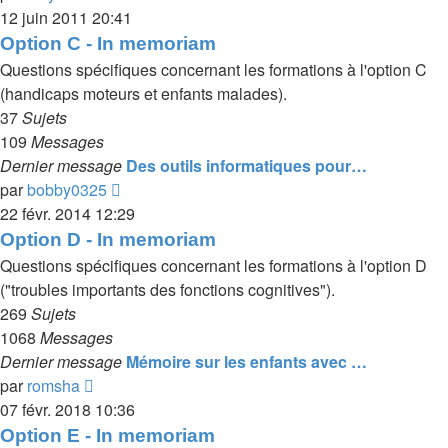
le
12 juin 2011 20:41
dernier
Option C - In memoriam
message
Questions spécifiques concernant les formations à l'option C
(handicaps moteurs et enfants malades).
37
Sujets
109
Messages
Dernier message
Des outils informatiques pour…
Voir
par
bobby0325
le
22 févr. 2014 12:29
dernier
Option D - In memoriam
message
Questions spécifiques concernant les formations à l'option D
("troubles importants des fonctions cognitives").
269
Sujets
1068
Messages
Dernier message
Mémoire sur les enfants avec …
Voir
par
romsha
le
07 févr. 2018 10:36
dernier
Option E - In memoriam