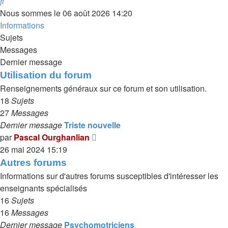
Rechercher
Nous sommes le 06 août 2026 14:20
Informations
Sujets
Messages
Dernier message
Utilisation du forum
Renseignements généraux sur ce forum et son utilisation.
18
Sujets
27
Messages
Dernier message
Triste nouvelle
Voir
par
Pascal Ourghanlian
le
26 mai 2024 15:19
dernier
Autres forums
message
Informations sur d'autres forums susceptibles d'intéresser les
enseignants spécialisés
16
Sujets
16
Messages
Dernier message
Psychomotriciens