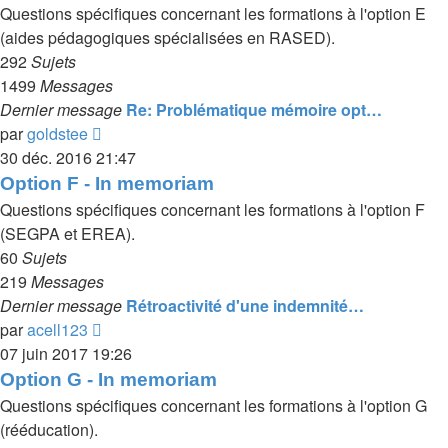
message
Questions spécifiques concernant les formations à l'option E
(aides pédagogiques spécialisées en RASED).
292
Sujets
1499
Messages
Dernier message
Re: Problématique mémoire opt…
Voir
par
goldstee
le
30 déc. 2016 21:47
dernier
Option F - In memoriam
message
Questions spécifiques concernant les formations à l'option F
(SEGPA et EREA).
60
Sujets
219
Messages
Dernier message
Rétroactivité d'une indemnité…
Voir
par
acell123
le
07 juin 2017 19:26
dernier
Option G - In memoriam
message
Questions spécifiques concernant les formations à l'option G
(rééducation).