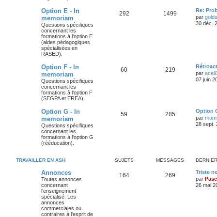
Option E - In
Re: Pro
292
1499
par
gold
memoriam
30 déc. 
Questions spécifiques
concernant les
formations à l'option E
(aides pédagogiques
spécialisées en
RASED).
Option F - In
Rétroac
60
219
par
acell
memoriam
07 juin 2
Questions spécifiques
concernant les
formations à l'option F
(SEGPA et EREA).
Option G - In
Option 
59
285
par
mamse
memoriam
28 sept.
Questions spécifiques
concernant les
formations à l'option G
(rééducation).
TRAVAILLER EN ASH
SUJETS
MESSAGES
DERNIE
Annonces
Triste n
164
269
par
Pasc
Toutes annonces
concernant
26 mai 2
l'enseignement
spécialisé. Les
annonces
commerciales ou
contraires à l'esprit de