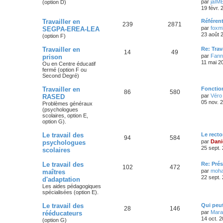
par
jaIM
(option D)
19 févr.
Travailler en
Référen
239
2871
par
foxm
SEGPA-EREA-LEA
23 août 
(option F)
Travailler en
Re: Trav
14
49
par
Fann
prison
11 mai 2
Ou en Centre éducatif
fermé (option F ou
Second Degré)
Travailler en
Fonctio
86
580
par
Véro
RASED
05 nov. 
Problèmes généraux
(psychologues
scolaires, option E,
option G).
Le travail des
Le recto
94
584
par
Dani
psychologues
25 sept.
scolaires
Le travail des
Re: Prés
102
472
par
moh
maîtres
22 sept.
d'adaptation
Les aides pédagogiques
spécialisées (option E).
Le travail des
Qui peu
28
146
par
Maran
rééducateurs
14 oct. 
(option G)