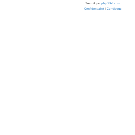
Traduit par
phpBB-fr.com
Confidentialité
|
Conditions