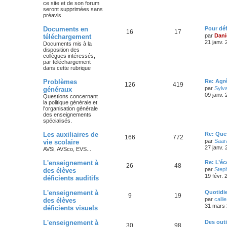
ce site et de son forum
seront supprimées sans
préavis.
Documents en
Pour dé
16
17
par
Dani
téléchargement
21 janv.
Documents mis à la
disposition des
collègues intéressés,
par téléchargement
dans cette rubrique
Problèmes
Re: Agr
126
419
par
Sylv
généraux
09 janv.
Questions concernant
la politique générale et
l'organisation générale
des enseignements
spécialisés.
Les auxiliaires de
Re: Ques
166
772
par
Saar
vie scolaire
27 janv.
AVSi, AVSco, EVS...
L'enseignement à
Re: L’é
26
48
par
Step
des élèves
19 févr. 
déficients auditifs
L'enseignement à
Quotidi
9
19
par
callie
des élèves
31 mars 
déficients visuels
L'enseignement à
Des out
30
98