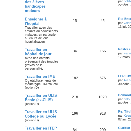
par
bobb
des élèves
22 févr.
handicapés
moteurs
Enseigner à
Re: Ense
15
45
par
vale
l'hôpital
13 juil. 
Travailler avec des
enfants ou adolescents
malades, en particulier
au cours de leur
hospitalisation.
Travailler en
Rester e
34
156
par
Fann
hôpital de jour
17 mars 
Avec des enfants
présentant des troubles
graves de la
personnalité.
Travailler en IME
EPREUVE
182
676
par
Alice
Ou établissements de
même type : IMPro, etc.
30 août 
(option D)
Travailler en ULIS
Demande
218
1020
par
dalo
École (ex-CLIS)
06 févr.
(option D)
Travailler en ULIS
Re: Titu
196
918
par
Keep
Collège ou Lycée
07 juin 2
(option D)
Travailler en ITEP
Clarifie
84
299