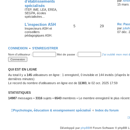
par
Ambr
d'établissements
15 mars 
spécialisés
ITEP, IME, LEA, EREA,
SEGPA, écoles
spécialisées...
L'inspection ASH
Re: Pas
5
29
par
julia
Inspecteurs ASH et
conseillers
07 déc. 
pédagogiques ASH.
CONNEXION
•
S’ENREGISTRER
Nom d’utilisateur :
Mot de passe :
J’ai oublié mon mot 
QUI EST EN LIGNE
Au total il y a
145
utilisateurs en ligne : 1 enregistré, 0 invisible et 144 invités (d’après l
dernières minutes)
Le record du nombre d’utilisateurs en ligne est de
11383
, le 02 oct. 2025 17:59
STATISTIQUES
14987
messages •
3316
sujets •
6543
membres • Le membre enregistré le plus récent
Psychologie, éducation & enseignement spécialisé
Index du forum
Développé par
phpBB
® Forum Software © phpBB L