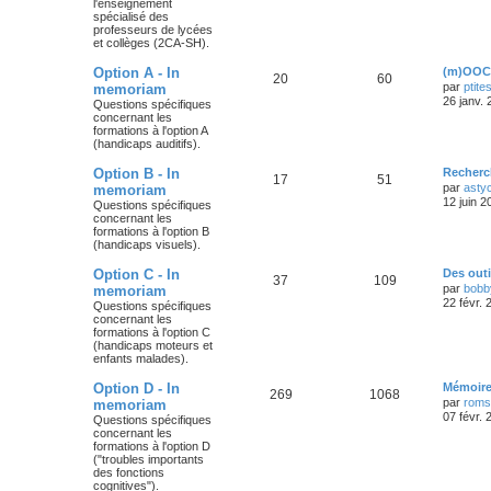
l'enseignement
spécialisé des
professeurs de lycées
et collèges (2CA-SH).
Option A - In
(m)OOC 
20
60
par
ptite
memoriam
26 janv.
Questions spécifiques
concernant les
formations à l'option A
(handicaps auditifs).
Option B - In
Recherc
17
51
par
asty
memoriam
12 juin 2
Questions spécifiques
concernant les
formations à l'option B
(handicaps visuels).
Option C - In
Des out
37
109
par
bobb
memoriam
22 févr.
Questions spécifiques
concernant les
formations à l'option C
(handicaps moteurs et
enfants malades).
Option D - In
Mémoire
269
1068
par
roms
memoriam
07 févr.
Questions spécifiques
concernant les
formations à l'option D
("troubles importants
des fonctions
cognitives").