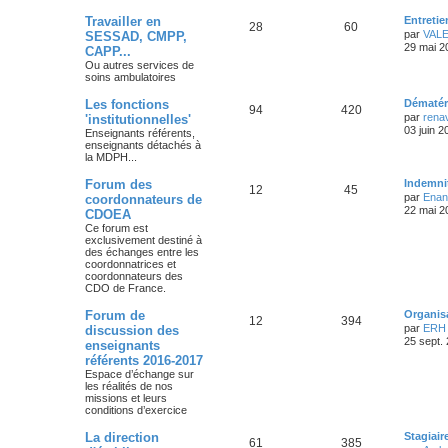
Travailler en
Entreti
28
60
par
VAL
SESSAD, CMPP,
29 mai 2
CAPP...
Ou autres services de
soins ambulatoires
Les fonctions
Dématéri
94
420
par
rena
'institutionnelles'
03 juin 2
Enseignants référents,
enseignants détachés à
la MDPH...
Forum des
Indemn
12
45
par
Enan
coordonnateurs de
22 mai 2
CDOEA
Ce forum est
exclusivement destiné à
des échanges entre les
coordonnatrices et
coordonnateurs des
CDO de France.
Forum de
Organis
12
394
par
ERH 
discussion des
25 sept.
enseignants
référents 2016-2017
Espace d’échange sur
les réalités de nos
missions et leurs
conditions d’exercice
La direction
Stagiai
61
385