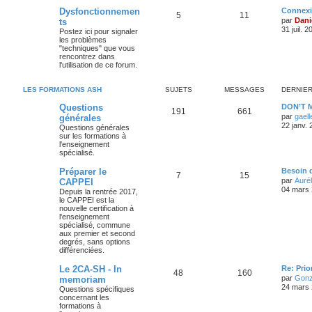
Dysfonctionnemen
Connex
5
11
par
Dani
ts
31 juil. 
Postez ici pour signaler
les problèmes
"techniques" que vous
rencontrez dans
l'utilisation de ce forum.
LES FORMATIONS ASH
SUJETS
MESSAGES
DERNIE
Questions
DON’T 
191
661
par
gael
générales
22 janv.
Questions générales
sur les formations à
l'enseignement
spécialisé.
Préparer le
Besoin 
7
15
par
Aurél
CAPPEI
04 mars 
Depuis la rentrée 2017,
le CAPPEI est la
nouvelle certification à
l'enseignement
spécialisé, commune
aux premier et second
degrés, sans options
différenciées.
Le 2CA-SH - In
Re: Pri
48
160
par
Gonz
memoriam
24 mars 
Questions spécifiques
concernant les
formations à