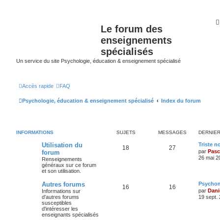
Le forum des
enseignements
spécialisés
Un service du site Psychologie, éducation & enseignement spécialisé
Accès rapide
FAQ
Psychologie, éducation & enseignement spécialisé
Index du forum
INFORMATIONS
SUJETS
MESSAGES
DERNIE
Utilisation du
Triste n
18
27
par
Pasc
forum
26 mai 2
Renseignements
généraux sur ce forum
et son utilisation.
Autres forums
Psychom
16
16
par
Dani
Informations sur
d'autres forums
19 sept.
susceptibles
d'intéresser les
enseignants spécialisés