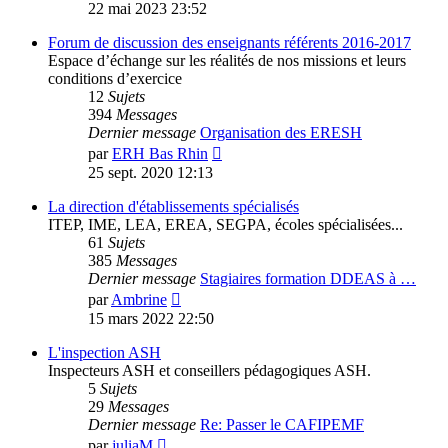
le
22 mai 2023 23:52
dernier
message
Forum de discussion des enseignants référents 2016-2017
Espace d’échange sur les réalités de nos missions et leurs
conditions d’exercice
12
Sujets
394
Messages
Dernier message
Organisation des ERESH
Voir
par
ERH Bas Rhin
le
25 sept. 2020 12:13
dernier
message
La direction d'établissements spécialisés
ITEP, IME, LEA, EREA, SEGPA, écoles spécialisées...
61
Sujets
385
Messages
Dernier message
Stagiaires formation DDEAS à …
Voir
par
Ambrine
le
15 mars 2022 22:50
dernier
message
L'inspection ASH
Inspecteurs ASH et conseillers pédagogiques ASH.
5
Sujets
29
Messages
Dernier message
Re: Passer le CAFIPEMF
Voir
par
juliaM