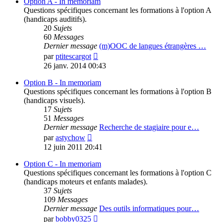
Option A - In memoriam
Questions spécifiques concernant les formations à l'option A
(handicaps auditifs).
20
Sujets
60
Messages
Dernier message
(m)OOC de langues étrangères …
Voir
par
ptitescargot
le
26 janv. 2014 00:43
dernier
message
Option B - In memoriam
Questions spécifiques concernant les formations à l'option B
(handicaps visuels).
17
Sujets
51
Messages
Dernier message
Recherche de stagiaire pour e…
Voir
par
astychow
le
12 juin 2011 20:41
dernier
message
Option C - In memoriam
Questions spécifiques concernant les formations à l'option C
(handicaps moteurs et enfants malades).
37
Sujets
109
Messages
Dernier message
Des outils informatiques pour…
Voir
par
bobby0325