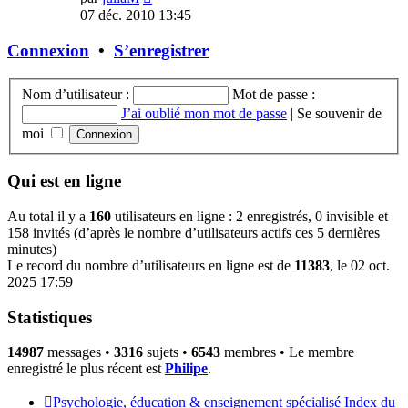
le
07 déc. 2010 13:45
dernier
message
Connexion
•
S’enregistrer
Nom d’utilisateur :
Mot de passe :
J’ai oublié mon mot de passe
|
Se souvenir de
moi
Qui est en ligne
Au total il y a
160
utilisateurs en ligne : 2 enregistrés, 0 invisible et
158 invités (d’après le nombre d’utilisateurs actifs ces 5 dernières
minutes)
Le record du nombre d’utilisateurs en ligne est de
11383
, le 02 oct.
2025 17:59
Statistiques
14987
messages •
3316
sujets •
6543
membres • Le membre
enregistré le plus récent est
Philipe
.
Psychologie, éducation & enseignement spécialisé
Index du