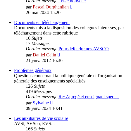
Dernier message
Triste nouvelle
Voir
par
Pascal Ourghanlian
le
26 mai 2024 15:20
dernier
message
Documents en téléchargement
Documents mis à la disposition des collègues intéressés, par
téléchargement dans cette rubrique
16
Sujets
17
Messages
Dernier message
Pour défendre nos AVSCO
Voir
par
Daniel Calin
le
21 janv. 2012 16:36
dernier
message
Problèmes généraux
Questions concernant la politique générale et l'organisation
générale des enseignements spécialisés.
126
Sujets
419
Messages
Dernier message
Re: Agrégé et enseignant spéc…
Voir
par
Sylvaine
le
09 janv. 2024 10:41
dernier
message
Les auxiliaires de vie scolaire
AVSi, AVSco, EVS...
166
Sujets