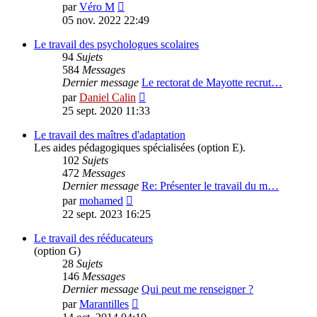
Voir
par
Véro M
le
05 nov. 2022 22:49
dernier
message
Le travail des psychologues scolaires
94
Sujets
584
Messages
Dernier message
Le rectorat de Mayotte recrut…
Voir
par
Daniel Calin
le
25 sept. 2020 11:33
dernier
message
Le travail des maîtres d'adaptation
Les aides pédagogiques spécialisées (option E).
102
Sujets
472
Messages
Dernier message
Re: Présenter le travail du m…
Voir
par
mohamed
le
22 sept. 2023 16:25
dernier
message
Le travail des rééducateurs
(option G)
28
Sujets
146
Messages
Dernier message
Qui peut me renseigner ?
Voir
par
Marantilles
le