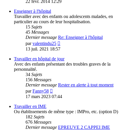
22 févr. 2014 12:29
dernier
message
Enseigner à l'hôpital
Travailler avec des enfants ou adolescents malades, en
particulier au cours de leur hospitalisation.
15
Sujets
45
Messages
Dernier message
Re: Enseigner à l'hôpital
Voir
par
valentindu25
le
13 juil. 2021 18:57
dernier
message
Travailler en hôpital de jour
Avec des enfants présentant des troubles graves de la
personnalité.
34
Sujets
156
Messages
Dernier message
Rester en alerte à tout moment
Voir
par
Fanny58
le
17 mars 2023 07:44
dernier
message
Travailler en IME
Ou établissements de même type : IMPro, etc. (option D)
182
Sujets
676
Messages
Dernier message
EPREUVE 2 CAPPEI IME