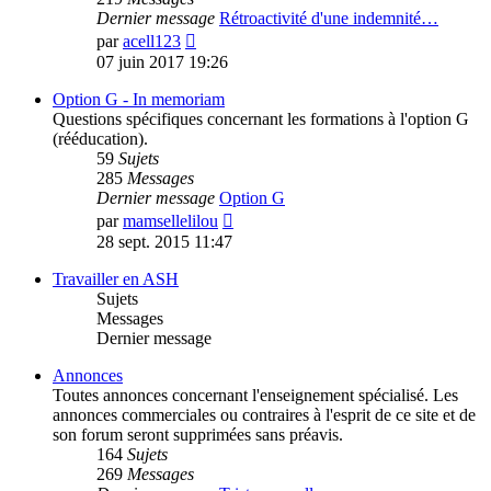
Dernier message
Rétroactivité d'une indemnité…
Voir
par
acell123
le
07 juin 2017 19:26
dernier
message
Option G - In memoriam
Questions spécifiques concernant les formations à l'option G
(rééducation).
59
Sujets
285
Messages
Dernier message
Option G
Voir
par
mamsellelilou
le
28 sept. 2015 11:47
dernier
message
Travailler en ASH
Sujets
Messages
Dernier message
Annonces
Toutes annonces concernant l'enseignement spécialisé. Les
annonces commerciales ou contraires à l'esprit de ce site et de
son forum seront supprimées sans préavis.
164
Sujets
269
Messages