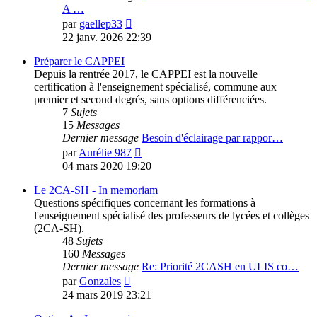
A …
Voir
par
gaellep33
le
22 janv. 2026 22:39
dernier
message
Préparer le CAPPEI
Depuis la rentrée 2017, le CAPPEI est la nouvelle
certification à l'enseignement spécialisé, commune aux
premier et second degrés, sans options différenciées.
7
Sujets
15
Messages
Dernier message
Besoin d'éclairage par rappor…
Voir
par
Aurélie 987
le
04 mars 2020 19:20
dernier
message
Le 2CA-SH - In memoriam
Questions spécifiques concernant les formations à
l'enseignement spécialisé des professeurs de lycées et collèges
(2CA-SH).
48
Sujets
160
Messages
Dernier message
Re: Priorité 2CASH en ULIS co…
Voir
par
Gonzales
le
24 mars 2019 23:21
dernier
message