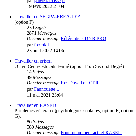
par
jaIMElaclasse
le
19 févr. 2022 21:04
dernier
message
Travailler en SEGPA-EREA-LEA
(option F)
239
Sujets
2871
Messages
Dernier message
Référentiels DNB PRO
Voir
par
foxmk
le
23 août 2022 14:06
dernier
message
Travailler en prison
Ou en Centre éducatif fermé (option F ou Second Degré)
14
Sujets
49
Messages
Dernier message
Re: Travail en CER
Voir
par
Fannouette
le
11 mai 2021 23:04
dernier
message
Travailler en RASED
Problèmes généraux (psychologues scolaires, option E, option
G).
86
Sujets
580
Messages
Dernier message
Fonctionnement actuel RASED