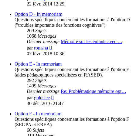
le
22 févr. 2014 12:29
dernier
message
Option D - In memoriam
Questions spécifiques concernant les formations à l'option D
("troubles importants des fonctions cognitives").
269
Sujets
1068
Messages
Dernier message
Mémoire sur les enfants avec …
Voir
par
romsha
le
07 févr. 2018 10:36
dernier
message
Option E - In memoriam
Questions spécifiques concernant les formations à l'option E
(aides pédagogiques spécialisées en RASED).
292
Sujets
1499
Messages
Dernier message
Re: Problématique mémoire opt…
Voir
par
goldstee
le
30 déc. 2016 21:47
dernier
message
Option F - In memoriam
Questions spécifiques concernant les formations à l'option F
(SEGPA et EREA).
60
Sujets
219
Messages