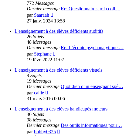
772
Messages
Dernier message
Re: Questionnaire sur la coll…
Voir
par
Saaraah
le
27 janv. 2024 13:58
dernier
message
L'enseignement à des élèves déficients auditifs
26
Sujets
48
Messages
Dernier message
Re: L’écoute psychanalytique …
Voir
par
Stephane
le
19 févr. 2022 11:07
dernier
message
L'enseignement à des élèves déficients visuels
9
Sujets
19
Messages
Dernier message
Quotidien d'un enseignant spé…
Voir
par
callie
le
31 mars 2016 00:06
dernier
message
L'enseignement à des élèves handicapés moteurs
30
Sujets
98
Messages
Dernier message
Des outils informatiques pour…
Voir
par
bobby0325
le