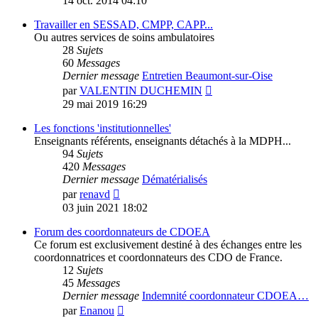
14 oct. 2014 04:10
dernier
message
Travailler en SESSAD, CMPP, CAPP...
Ou autres services de soins ambulatoires
28
Sujets
60
Messages
Dernier message
Entretien Beaumont-sur-Oise
Voir
par
VALENTIN DUCHEMIN
le
29 mai 2019 16:29
dernier
message
Les fonctions 'institutionnelles'
Enseignants référents, enseignants détachés à la MDPH...
94
Sujets
420
Messages
Dernier message
Dématérialisés
Voir
par
renavd
le
03 juin 2021 18:02
dernier
message
Forum des coordonnateurs de CDOEA
Ce forum est exclusivement destiné à des échanges entre les
coordonnatrices et coordonnateurs des CDO de France.
12
Sujets
45
Messages
Dernier message
Indemnité coordonnateur CDOEA…
Voir
par
Enanou