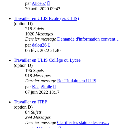
Voir
par
Alice67
le
30 août 2020 09:43
dernier
message
Travailler en ULIS École (ex-CLIS)
(option D)
218
Sujets
1020
Messages
Dernier message
Demande d'information convent…
Voir
par
dalou26
le
06 févr. 2022 21:40
dernier
message
Travailler en ULIS Collège ou Lycée
(option D)
196
Sujets
918
Messages
Dernier message
Re: Titulaire en ULIS
Voir
par
KeepSmile
le
07 juin 2022 18:17
dernier
message
Travailler en ITEP
(option D)
84
Sujets
299
Messages
Dernier message
Clarifier les statuts des ens…
Voir