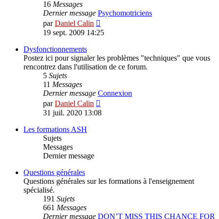
16
Messages
Dernier message
Psychomotriciens
Voir
par
Daniel Calin
le
19 sept. 2009 14:25
dernier
message
Dysfonctionnements
Postez ici pour signaler les problèmes "techniques" que vous
rencontrez dans l'utilisation de ce forum.
5
Sujets
11
Messages
Dernier message
Connexion
Voir
par
Daniel Calin
le
31 juil. 2020 13:08
dernier
message
Les formations ASH
Sujets
Messages
Dernier message
Questions générales
Questions générales sur les formations à l'enseignement
spécialisé.
191
Sujets
661
Messages
Dernier message
DON’T MISS THIS CHANCE FOR