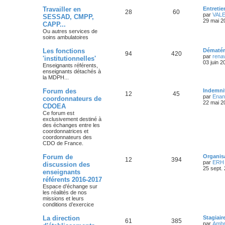
Travailler en
Entreti
28
60
par
VAL
SESSAD, CMPP,
29 mai 2
CAPP...
Ou autres services de
soins ambulatoires
Les fonctions
Dématéri
94
420
par
rena
'institutionnelles'
03 juin 2
Enseignants référents,
enseignants détachés à
la MDPH...
Forum des
Indemn
12
45
par
Enan
coordonnateurs de
22 mai 2
CDOEA
Ce forum est
exclusivement destiné à
des échanges entre les
coordonnatrices et
coordonnateurs des
CDO de France.
Forum de
Organis
12
394
par
ERH 
discussion des
25 sept.
enseignants
référents 2016-2017
Espace d’échange sur
les réalités de nos
missions et leurs
conditions d’exercice
La direction
Stagiai
61
385
par
Ambr