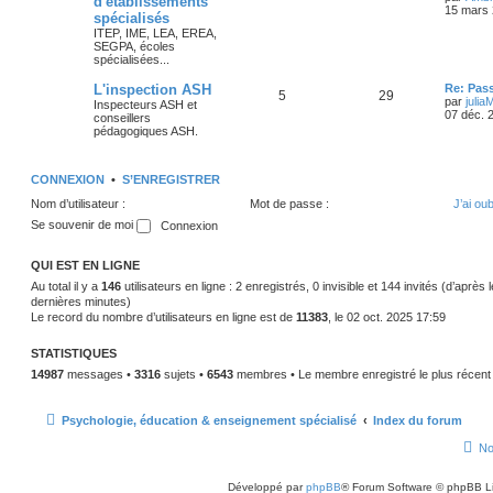
d'établissements
15 mars 
spécialisés
ITEP, IME, LEA, EREA,
SEGPA, écoles
spécialisées...
L'inspection ASH
Re: Pas
5
29
par
julia
Inspecteurs ASH et
07 déc. 
conseillers
pédagogiques ASH.
CONNEXION
•
S’ENREGISTRER
Nom d’utilisateur :
Mot de passe :
J’ai ou
Se souvenir de moi
QUI EST EN LIGNE
Au total il y a
146
utilisateurs en ligne : 2 enregistrés, 0 invisible et 144 invités (d’après 
dernières minutes)
Le record du nombre d’utilisateurs en ligne est de
11383
, le 02 oct. 2025 17:59
STATISTIQUES
14987
messages •
3316
sujets •
6543
membres • Le membre enregistré le plus récent
Psychologie, éducation & enseignement spécialisé
Index du forum
No
Développé par
phpBB
® Forum Software © phpBB L