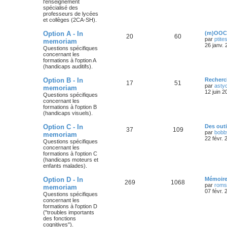
l'enseignement
spécialisé des
professeurs de lycées
et collèges (2CA-SH).
Option A - In
(m)OOC 
20
60
par
ptite
memoriam
26 janv.
Questions spécifiques
concernant les
formations à l'option A
(handicaps auditifs).
Option B - In
Recherc
17
51
par
asty
memoriam
12 juin 2
Questions spécifiques
concernant les
formations à l'option B
(handicaps visuels).
Option C - In
Des out
37
109
par
bobb
memoriam
22 févr.
Questions spécifiques
concernant les
formations à l'option C
(handicaps moteurs et
enfants malades).
Option D - In
Mémoire
269
1068
par
roms
memoriam
07 févr.
Questions spécifiques
concernant les
formations à l'option D
("troubles importants
des fonctions
cognitives").