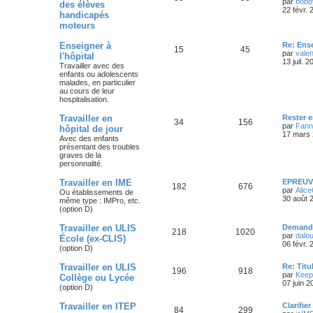
par
bobb
des élèves
22 févr.
handicapés
moteurs
Enseigner à
Re: Ense
15
45
par
vale
l'hôpital
13 juil. 
Travailler avec des
enfants ou adolescents
malades, en particulier
au cours de leur
hospitalisation.
Travailler en
Rester e
34
156
par
Fann
hôpital de jour
17 mars 
Avec des enfants
présentant des troubles
graves de la
personnalité.
Travailler en IME
EPREUVE
182
676
par
Alice
Ou établissements de
30 août 
même type : IMPro, etc.
(option D)
Travailler en ULIS
Demande
218
1020
par
dalo
École (ex-CLIS)
06 févr.
(option D)
Travailler en ULIS
Re: Titu
196
918
par
Keep
Collège ou Lycée
07 juin 2
(option D)
Travailler en ITEP
Clarifie
84
299