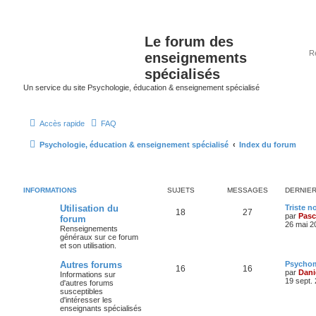
Le forum des
enseignements
spécialisés
Un service du site Psychologie, éducation & enseignement spécialisé
Accès rapide
FAQ
Psychologie, éducation & enseignement spécialisé
Index du forum
INFORMATIONS
SUJETS
MESSAGES
DERNIE
Utilisation du
Triste n
18
27
par
Pasc
forum
26 mai 2
Renseignements
généraux sur ce forum
et son utilisation.
Autres forums
Psychom
16
16
par
Dani
Informations sur
19 sept.
d'autres forums
susceptibles
d'intéresser les
enseignants spécialisés