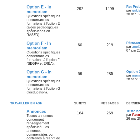
Option E - In
Re: Pro
292
1499
par
gold
memoriam
30 déc. 
Questions spécifiques
concernant les
formations à l'option E
(aides pédagogiques
spécialisées en
RASED).
Option F - In
Rétroac
60
219
par
acell
memoriam
07 juin 2
Questions spécifiques
concernant les
formations à l'option F
(SEGPA et EREA).
Option G - In
Option 
59
285
par
mamse
memoriam
28 sept.
Questions spécifiques
concernant les
formations à l'option G
(rééducation).
TRAVAILLER EN ASH
SUJETS
MESSAGES
DERNIE
Annonces
Triste n
164
269
par
Pasc
Toutes annonces
26 mai 2
concernant
l'enseignement
spécialisé. Les
annonces
commerciales ou
contraires à l'esprit de