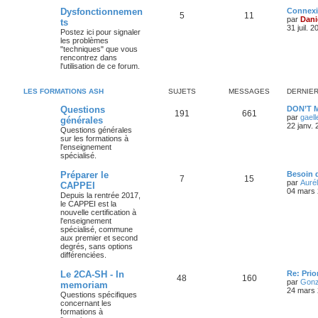
Dysfonctionnemen
Connex
5
11
par
Dani
ts
31 juil. 
Postez ici pour signaler
les problèmes
"techniques" que vous
rencontrez dans
l'utilisation de ce forum.
LES FORMATIONS ASH
SUJETS
MESSAGES
DERNIE
Questions
DON’T 
191
661
par
gael
générales
22 janv.
Questions générales
sur les formations à
l'enseignement
spécialisé.
Préparer le
Besoin 
7
15
par
Aurél
CAPPEI
04 mars 
Depuis la rentrée 2017,
le CAPPEI est la
nouvelle certification à
l'enseignement
spécialisé, commune
aux premier et second
degrés, sans options
différenciées.
Le 2CA-SH - In
Re: Pri
48
160
par
Gonz
memoriam
24 mars 
Questions spécifiques
concernant les
formations à