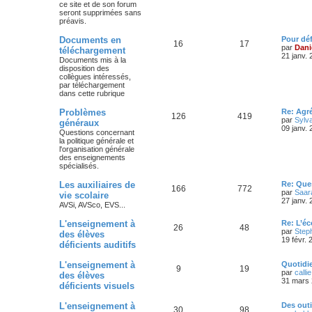
ce site et de son forum
seront supprimées sans
préavis.
Documents en
Pour dé
16
17
par
Dani
téléchargement
21 janv.
Documents mis à la
disposition des
collègues intéressés,
par téléchargement
dans cette rubrique
Problèmes
Re: Agr
126
419
par
Sylv
généraux
09 janv.
Questions concernant
la politique générale et
l'organisation générale
des enseignements
spécialisés.
Les auxiliaires de
Re: Ques
166
772
par
Saar
vie scolaire
27 janv.
AVSi, AVSco, EVS...
L'enseignement à
Re: L’é
26
48
par
Step
des élèves
19 févr. 
déficients auditifs
L'enseignement à
Quotidi
9
19
par
callie
des élèves
31 mars 
déficients visuels
L'enseignement à
Des out
30
98