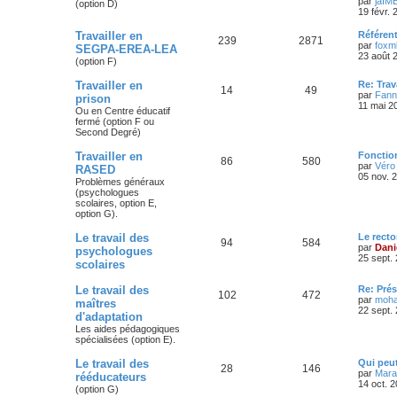
par
jaIM
(option D)
19 févr.
Travailler en
Référen
239
2871
par
foxm
SEGPA-EREA-LEA
23 août 
(option F)
Travailler en
Re: Trav
14
49
par
Fann
prison
11 mai 2
Ou en Centre éducatif
fermé (option F ou
Second Degré)
Travailler en
Fonctio
86
580
par
Véro
RASED
05 nov. 
Problèmes généraux
(psychologues
scolaires, option E,
option G).
Le travail des
Le recto
94
584
par
Dani
psychologues
25 sept.
scolaires
Le travail des
Re: Prés
102
472
par
moh
maîtres
22 sept.
d'adaptation
Les aides pédagogiques
spécialisées (option E).
Le travail des
Qui peu
28
146
par
Maran
rééducateurs
14 oct. 
(option G)