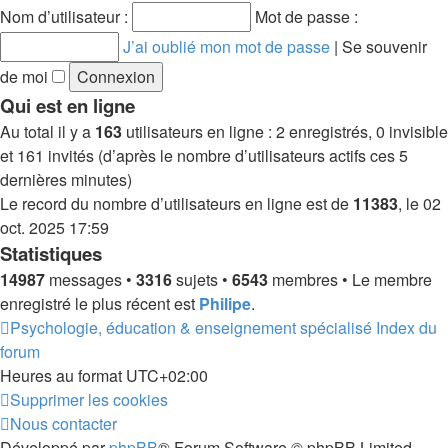
message
Nom d’utilisateur :
Mot de passe :
J’ai oublié mon mot de passe
|
Se souvenir
de moi
Qui est en ligne
Au total il y a
163
utilisateurs en ligne : 2 enregistrés, 0 invisible
et 161 invités (d’après le nombre d’utilisateurs actifs ces 5
dernières minutes)
Le record du nombre d’utilisateurs en ligne est de
11383
, le 02
oct. 2025 17:59
Statistiques
14987
messages •
3316
sujets •
6543
membres • Le membre
enregistré le plus récent est
Philipe
.
Psychologie, éducation & enseignement spécialisé
Index du
forum
Heures au format
UTC+02:00
Supprimer les cookies
Nous contacter
Développé par
phpBB
® Forum Software © phpBB Limited