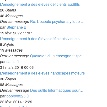
dernier
L'enseignement à des élèves déficients auditifs
message
26
Sujets
48
Messages
Dernier message
Re: L’écoute psychanalytique …
Voir
par
Stephane
le
19 févr. 2022 11:07
dernier
L'enseignement à des élèves déficients visuels
message
9
Sujets
19
Messages
Dernier message
Quotidien d'un enseignant spé…
Voir
par
callie
le
31 mars 2016 00:06
dernier
L'enseignement à des élèves handicapés moteurs
message
30
Sujets
98
Messages
Dernier message
Des outils informatiques pour…
Voir
par
bobby0325
le
22 févr. 2014 12:29