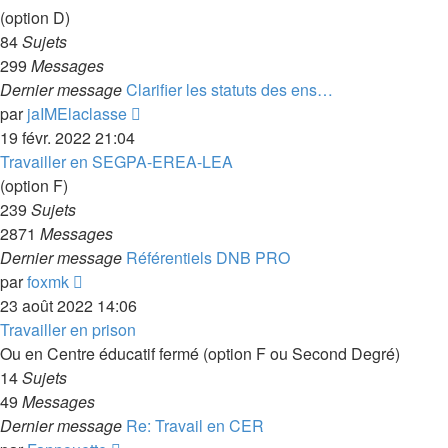
message
(option D)
84
Sujets
299
Messages
Dernier message
Clarifier les statuts des ens…
Voir
par
jaIMElaclasse
le
19 févr. 2022 21:04
dernier
Travailler en SEGPA-EREA-LEA
message
(option F)
239
Sujets
2871
Messages
Dernier message
Référentiels DNB PRO
Voir
par
foxmk
le
23 août 2022 14:06
dernier
Travailler en prison
message
Ou en Centre éducatif fermé (option F ou Second Degré)
14
Sujets
49
Messages
Dernier message
Re: Travail en CER