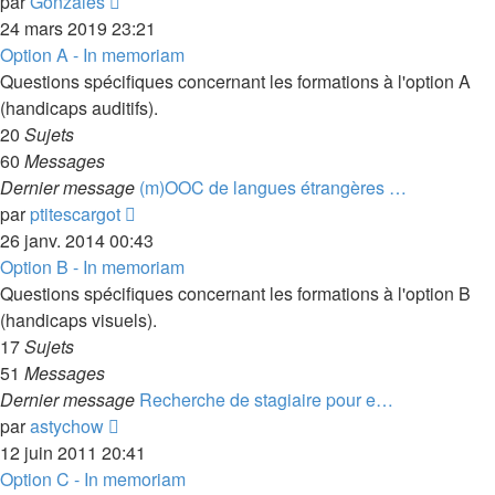
Voir
par
Gonzales
le
24 mars 2019 23:21
dernier
Option A - In memoriam
message
Questions spécifiques concernant les formations à l'option A
(handicaps auditifs).
20
Sujets
60
Messages
Dernier message
(m)OOC de langues étrangères …
Voir
par
ptitescargot
le
26 janv. 2014 00:43
dernier
Option B - In memoriam
message
Questions spécifiques concernant les formations à l'option B
(handicaps visuels).
17
Sujets
51
Messages
Dernier message
Recherche de stagiaire pour e…
Voir
par
astychow
le
12 juin 2011 20:41
dernier
Option C - In memoriam