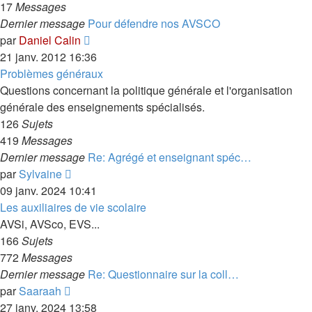
17
Messages
Dernier message
Pour défendre nos AVSCO
Voir
par
Daniel Calin
le
21 janv. 2012 16:36
dernier
Problèmes généraux
message
Questions concernant la politique générale et l'organisation
générale des enseignements spécialisés.
126
Sujets
419
Messages
Dernier message
Re: Agrégé et enseignant spéc…
Voir
par
Sylvaine
le
09 janv. 2024 10:41
dernier
Les auxiliaires de vie scolaire
message
AVSi, AVSco, EVS...
166
Sujets
772
Messages
Dernier message
Re: Questionnaire sur la coll…
Voir
par
Saaraah
le
27 janv. 2024 13:58