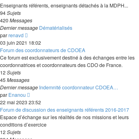
message
Enseignants référents, enseignants détachés à la MDPH...
94
Sujets
420
Messages
Dernier message
Dématérialisés
Voir
par
renavd
le
03 juin 2021 18:02
dernier
Forum des coordonnateurs de CDOEA
message
Ce forum est exclusivement destiné à des échanges entre les
coordonnatrices et coordonnateurs des CDO de France.
12
Sujets
45
Messages
Dernier message
Indemnité coordonnateur CDOEA…
Voir
par
Enanou
le
22 mai 2023 23:52
dernier
Forum de discussion des enseignants référents 2016-2017
message
Espace d’échange sur les réalités de nos missions et leurs
conditions d’exercice
12
Sujets