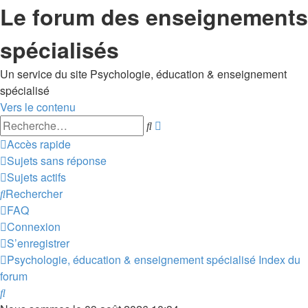
Le forum des enseignements
spécialisés
Un service du site Psychologie, éducation & enseignement
spécialisé
Vers le contenu
Recherche
Rechercher
avancée
Accès rapide
Sujets sans réponse
Sujets actifs
Rechercher
FAQ
Connexion
S’enregistrer
Psychologie, éducation & enseignement spécialisé
Index du
forum
Rechercher