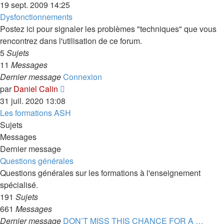
le
19 sept. 2009 14:25
dernier
Dysfonctionnements
message
Postez ici pour signaler les problèmes "techniques" que vous
rencontrez dans l'utilisation de ce forum.
5
Sujets
11
Messages
Dernier message
Connexion
Voir
par
Daniel Calin
le
31 juil. 2020 13:08
dernier
Les formations ASH
message
Sujets
Messages
Dernier message
Questions générales
Questions générales sur les formations à l'enseignement
spécialisé.
191
Sujets
661
Messages
Dernier message
DON’T MISS THIS CHANCE FOR A …