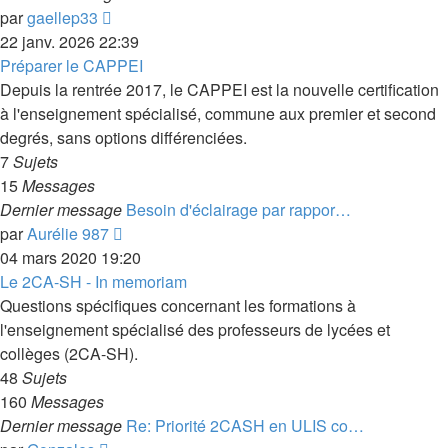
Voir
par
gaellep33
le
22 janv. 2026 22:39
dernier
Préparer le CAPPEI
message
Depuis la rentrée 2017, le CAPPEI est la nouvelle certification
à l'enseignement spécialisé, commune aux premier et second
degrés, sans options différenciées.
7
Sujets
15
Messages
Dernier message
Besoin d'éclairage par rappor…
Voir
par
Aurélie 987
le
04 mars 2020 19:20
dernier
Le 2CA-SH - In memoriam
message
Questions spécifiques concernant les formations à
l'enseignement spécialisé des professeurs de lycées et
collèges (2CA-SH).
48
Sujets
160
Messages
Dernier message
Re: Priorité 2CASH en ULIS co…