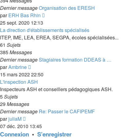
394
Messages
Dernier message
Organisation des ERESH
Voir
par
ERH Bas Rhin
le
25 sept. 2020 12:13
dernier
La direction d'établissements spécialisés
message
ITEP, IME, LEA, EREA, SEGPA, écoles spécialisées...
61
Sujets
385
Messages
Dernier message
Stagiaires formation DDEAS à …
Voir
par
Ambrine
le
15 mars 2022 22:50
dernier
L'inspection ASH
message
Inspecteurs ASH et conseillers pédagogiques ASH.
5
Sujets
29
Messages
Dernier message
Re: Passer le CAFIPEMF
Voir
par
juliaM
le
07 déc. 2010 13:45
dernier
Connexion
•
S’enregistrer