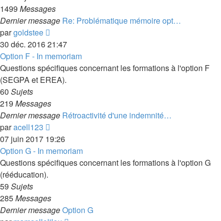
1499
Messages
Dernier message
Re: Problématique mémoire opt…
Voir
par
goldstee
le
30 déc. 2016 21:47
dernier
Option F - In memoriam
message
Questions spécifiques concernant les formations à l'option F
(SEGPA et EREA).
60
Sujets
219
Messages
Dernier message
Rétroactivité d'une indemnité…
Voir
par
acell123
le
07 juin 2017 19:26
dernier
Option G - In memoriam
message
Questions spécifiques concernant les formations à l'option G
(rééducation).
59
Sujets
285
Messages
Dernier message
Option G