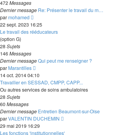
472
Messages
Dernier message
Re: Présenter le travail du m…
Voir
par
mohamed
le
22 sept. 2023 16:25
dernier
Le travail des rééducateurs
message
(option G)
28
Sujets
146
Messages
Dernier message
Qui peut me renseigner ?
Voir
par
Marantilles
le
14 oct. 2014 04:10
dernier
Travailler en SESSAD, CMPP, CAPP...
message
Ou autres services de soins ambulatoires
28
Sujets
60
Messages
Dernier message
Entretien Beaumont-sur-Oise
Voir
par
VALENTIN DUCHEMIN
le
29 mai 2019 16:29
dernier
Les fonctions 'institutionnelles'