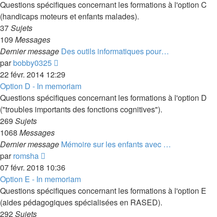
message
Questions spécifiques concernant les formations à l'option C
(handicaps moteurs et enfants malades).
37
Sujets
109
Messages
Dernier message
Des outils informatiques pour…
Voir
par
bobby0325
le
22 févr. 2014 12:29
dernier
Option D - In memoriam
message
Questions spécifiques concernant les formations à l'option D
("troubles importants des fonctions cognitives").
269
Sujets
1068
Messages
Dernier message
Mémoire sur les enfants avec …
Voir
par
romsha
le
07 févr. 2018 10:36
dernier
Option E - In memoriam
message
Questions spécifiques concernant les formations à l'option E
(aides pédagogiques spécialisées en RASED).
292
Sujets