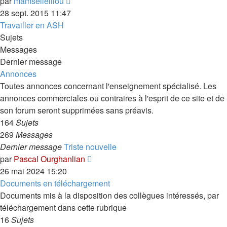
Voir
par
mamsellelilou
le
28 sept. 2015 11:47
dernier
Travailler en ASH
message
Sujets
Messages
Dernier message
Annonces
Toutes annonces concernant l'enseignement spécialisé. Les
annonces commerciales ou contraires à l'esprit de ce site et de
son forum seront supprimées sans préavis.
164
Sujets
269
Messages
Dernier message
Triste nouvelle
Voir
par
Pascal Ourghanlian
le
26 mai 2024 15:20
dernier
Documents en téléchargement
message
Documents mis à la disposition des collègues intéressés, par
téléchargement dans cette rubrique
16
Sujets