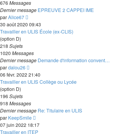
676
Messages
Dernier message
EPREUVE 2 CAPPEI IME
Voir
par
Alice67
le
30 août 2020 09:43
dernier
Travailler en ULIS École (ex-CLIS)
message
(option D)
218
Sujets
1020
Messages
Dernier message
Demande d'information convent…
Voir
par
dalou26
le
06 févr. 2022 21:40
dernier
Travailler en ULIS Collège ou Lycée
message
(option D)
196
Sujets
918
Messages
Dernier message
Re: Titulaire en ULIS
Voir
par
KeepSmile
le
07 juin 2022 18:17
dernier
Travailler en ITEP