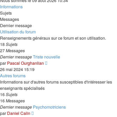
Nous sommes le 09 août 2026 10:34
Informations
Sujets
Messages
Dernier message
Utilisation du forum
Renseignements généraux sur ce forum et son utilisation.
18
Sujets
27
Messages
Dernier message
Triste nouvelle
Voir
par
Pascal Ourghanlian
le
26 mai 2024 15:19
dernier
Autres forums
message
Informations sur d'autres forums susceptibles d'intéresser les
enseignants spécialisés
16
Sujets
16
Messages
Dernier message
Psychomotriciens
Voir
par
Daniel Calin