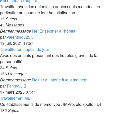
dernier
Enseigner à l'hôpital
message
Travailler avec des enfants ou adolescents malades, en
particulier au cours de leur hospitalisation.
15
Sujets
45
Messages
Dernier message
Re: Enseigner à l'hôpital
Voir
par
valentindu25
le
13 juil. 2021 18:57
dernier
Travailler en hôpital de jour
message
Avec des enfants présentant des troubles graves de la
personnalité.
34
Sujets
156
Messages
Dernier message
Rester en alerte à tout moment
Voir
par
Fanny58
le
17 mars 2023 07:44
dernier
Travailler en IME
message
Ou établissements de même type : IMPro, etc. (option D)
182
Sujets