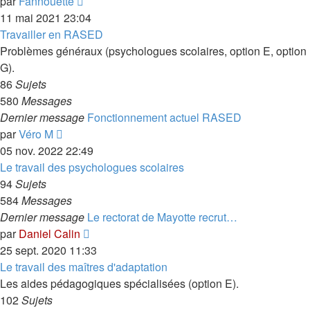
Voir
par
Fannouette
le
11 mai 2021 23:04
dernier
Travailler en RASED
message
Problèmes généraux (psychologues scolaires, option E, option
G).
86
Sujets
580
Messages
Dernier message
Fonctionnement actuel RASED
Voir
par
Véro M
le
05 nov. 2022 22:49
dernier
Le travail des psychologues scolaires
message
94
Sujets
584
Messages
Dernier message
Le rectorat de Mayotte recrut…
Voir
par
Daniel Calin
le
25 sept. 2020 11:33
dernier
Le travail des maîtres d'adaptation
message
Les aides pédagogiques spécialisées (option E).
102
Sujets