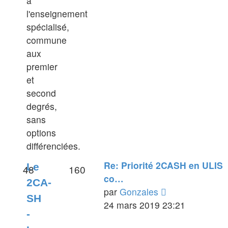
à
l'enseignement
spécialisé,
commune
aux
premier
et
second
degrés,
sans
options
différenciées.
Re: Priorité 2CASH en ULIS
Le
48
160
co…
2CA-
Voir
par
Gonzales
SH
le
24 mars 2019 23:21
-
dernier