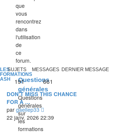
que
vous
rencontrez
dans
l'utilisation
de
ce
forum.
LES
SUJETS
MESSAGES
DERNIER MESSAGE
FORMATIONS
Questions
ASH
191
661
générales
DON’T MISS THIS CHANCE
Questions
FOR A …
générales
Voir
par
gaellep33
sur
le
22 janv. 2026 22:39
les
dernier
formations
message