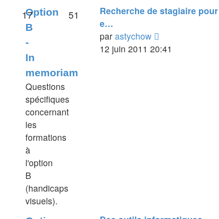
Recherche de stagiaire pour
Option
17
51
e…
B
Voir
par
astychow
-
le
12 juin 2011 20:41
In
dernier
memoriam
message
Questions
spécifiques
concernant
les
formations
à
l'option
B
(handicaps
visuels).