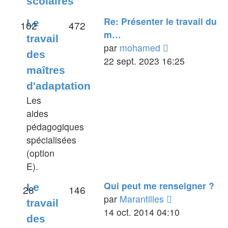
scolaires
message
Re: Présenter le travail du
Le
102
472
m…
travail
Voir
par
mohamed
des
le
22 sept. 2023 16:25
maîtres
dernier
d'adaptation
message
Les
aides
pédagogiques
spécialisées
(option
E).
Qui peut me renseigner ?
Le
28
146
Voir
par
Marantilles
travail
le
14 oct. 2014 04:10
des
dernier