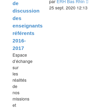
Voir
par
ERH Bas Rhin
de
le
25 sept. 2020 12:13
discussion
dernier
des
message
enseignants
référents
2016-
2017
Espace
d’échange
sur
les
réalités
de
nos
missions
et