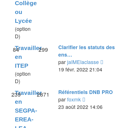
Collège
message
ou
Lycée
(option
D)
Clarifier les statuts des
Travailler
84
299
ens…
en
Voir
par
jaIMElaclasse
ITEP
le
19 févr. 2022 21:04
(option
dernier
D)
message
Référentiels DNB PRO
Travailler
239
2871
Voir
par
foxmk
en
le
23 août 2022 14:06
SEGPA-
dernier
EREA-
message