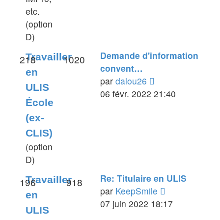
etc.
(option
D)
Demande d'information
Travailler
218
1020
convent…
en
Voir
par
dalou26
ULIS
le
06 févr. 2022 21:40
École
dernier
(ex-
message
CLIS)
(option
D)
Re: Titulaire en ULIS
Travailler
196
918
Voir
par
KeepSmile
en
le
07 juin 2022 18:17
ULIS
dernier