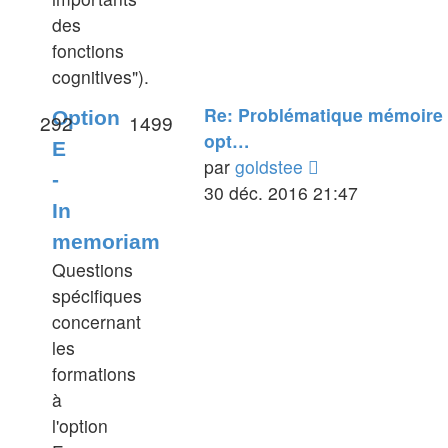
des
fonctions
cognitives").
Re: Problématique mémoire
Option
292
1499
opt…
E
Voir
par
goldstee
-
le
30 déc. 2016 21:47
In
dernier
memoriam
message
Questions
spécifiques
concernant
les
formations
à
l'option