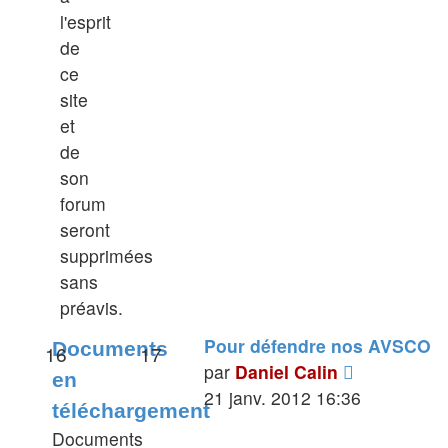
l'esprit
de
ce
site
et
de
son
forum
seront
supprimées
sans
préavis.
Pour défendre nos AVSCO
Documents
16
17
Voir
par
Daniel Calin
en
le
21 janv. 2012 16:36
téléchargement
dernier
Documents