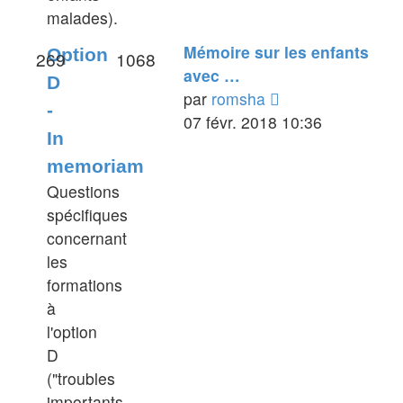
malades).
Mémoire sur les enfants
Option
269
1068
avec …
D
Voir
par
romsha
-
le
07 févr. 2018 10:36
In
dernier
memoriam
message
Questions
spécifiques
concernant
les
formations
à
l'option
D
("troubles
importants