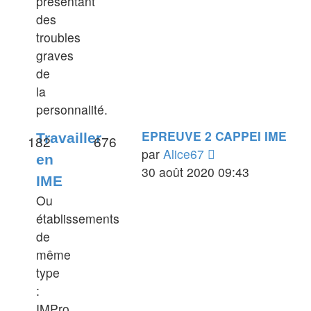
présentant
des
troubles
graves
de
la
personnalité.
EPREUVE 2 CAPPEI IME
Travailler
182
676
Voir
par
Alice67
en
le
30 août 2020 09:43
IME
dernier
Ou
message
établissements
de
même
type
:
IMPro,