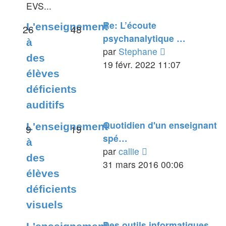
EVS...
Re: L’écoute
L'enseignement
26
48
psychanalytique …
à
Voir
par
Stephane
des
le
19 févr. 2022 11:07
élèves
dernier
déficients
message
auditifs
Quotidien d'un enseignant
L'enseignement
9
19
spé…
à
Voir
par
callie
des
le
31 mars 2016 00:06
élèves
dernier
déficients
message
visuels
Des outils informatiques