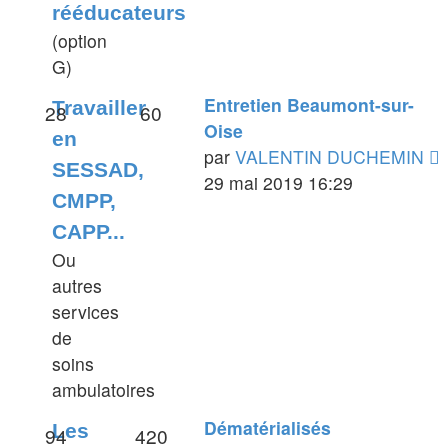
rééducateurs
message
(option
G)
Entretien Beaumont-sur-
Travailler
28
60
Oise
en
V
par
VALENTIN DUCHEMIN
SESSAD,
l
29 mai 2019 16:29
CMPP,
d
CAPP...
Ou
autres
services
de
soins
ambulatoires
Dématérialisés
Les
94
420