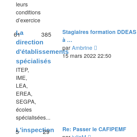
leurs
conditions
d’exercice
Stagiaires formation DDEAS
La
61
385
à …
direction
Voir
par
Ambrine
d'établissements
le
15 mars 2022 22:50
spécialisés
dernier
ITEP,
message
IME,
LEA,
EREA,
SEGPA,
écoles
spécialisées...
Re: Passer le CAFIPEMF
L'inspection
5
29
Voir
par
juliaM