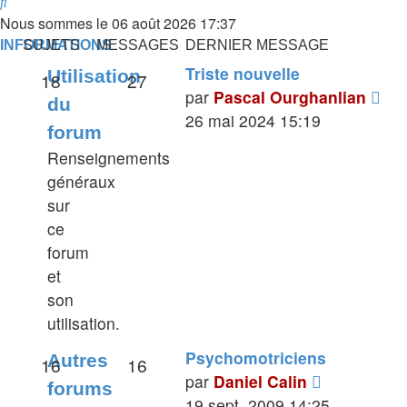
Rechercher
Nous sommes le 06 août 2026 17:37
INFORMATIONS
SUJETS
MESSAGES
DERNIER MESSAGE
Triste nouvelle
Utilisation
18
27
Voi
par
Pascal Ourghanlian
du
le
26 mai 2024 15:19
forum
der
Renseignements
me
généraux
sur
ce
forum
et
son
utilisation.
Psychomotriciens
Autres
16
16
Voir
par
Daniel Calin
forums
le
19 sept. 2009 14:25