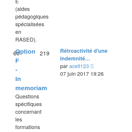
E
(aides
pédagogiques
spécialisées
en
RASED).
Rétroactivité d'une
Option
60
219
indemnité…
F
Voir
par
acell123
-
le
07 juin 2017 19:26
In
dernier
memoriam
message
Questions
spécifiques
concernant
les
formations