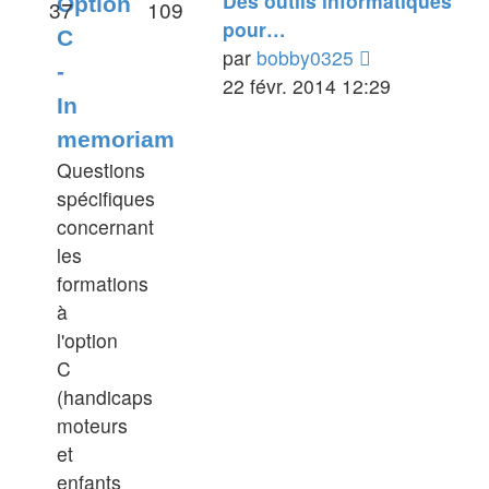
Des outils informatiques
Option
37
109
pour…
C
Voir
par
bobby0325
-
le
22 févr. 2014 12:29
In
dernier
memoriam
message
Questions
spécifiques
concernant
les
formations
à
l'option
C
(handicaps
moteurs
et
enfants