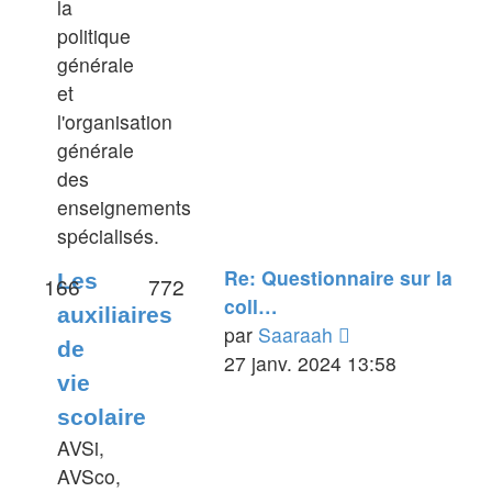
la
message
politique
générale
et
l'organisation
générale
des
enseignements
spécialisés.
Re: Questionnaire sur la
Les
166
772
coll…
auxiliaires
Voir
par
Saaraah
de
le
27 janv. 2024 13:58
vie
dernier
scolaire
message
AVSi,
AVSco,