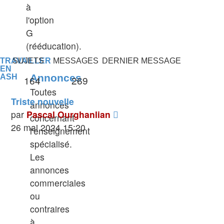
à
l'option
G
(rééducation).
TRAVAILLER
SUJETS
MESSAGES
DERNIER MESSAGE
EN
Annonces
ASH
164
269
Toutes
Triste nouvelle
annonces
Voir
par
Pascal Ourghanlian
concernant
le
26 mai 2024 15:20
l'enseignement
dernier
spécialisé.
message
Les
annonces
commerciales
ou
contraires
à