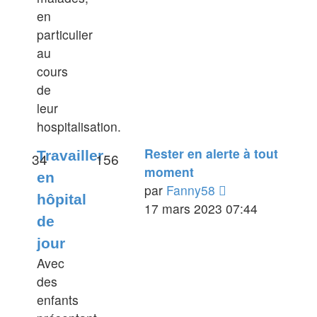
en
particulier
au
cours
de
leur
hospitalisation.
Rester en alerte à tout
Travailler
34
156
moment
en
Voir
par
Fanny58
hôpital
le
17 mars 2023 07:44
de
dernier
jour
message
Avec
des
enfants