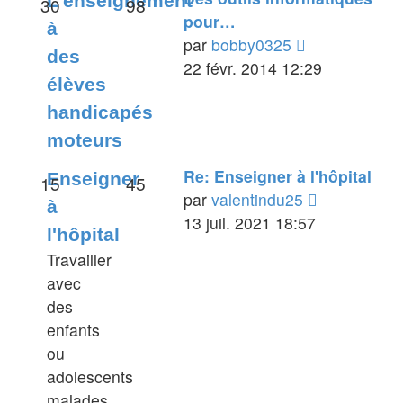
L'enseignement
30
98
pour…
à
Voir
par
bobby0325
des
le
22 févr. 2014 12:29
élèves
dernier
handicapés
message
moteurs
Re: Enseigner à l'hôpital
Enseigner
15
45
Voir
par
valentindu25
à
le
13 juil. 2021 18:57
l'hôpital
dernier
Travailler
message
avec
des
enfants
ou
adolescents
malades,