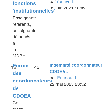
Voir
par
renavd
fonctions
le
03 juin 2021 18:02
'institutionnelles'
dernier
Enseignants
message
référents,
enseignants
détachés
à
la
MDPH...
Indemnité coordonnateur
Forum
12
45
CDOEA…
des
Voir
par
Enanou
coordonnateurs
le
22 mai 2023 23:52
de
dernier
CDOEA
message
Ce
forum