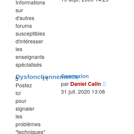
Informations
dernier
sur
message
d'autres
forums
susceptibles
d'intéresser
les
enseignants
spécialisés
Connexion
Dysfonctionnements
5
11
Voir
par
Daniel Calin
Postez
le
31 juil. 2020 13:08
ici
dernier
pour
message
signaler
les
problèmes
"techniques"