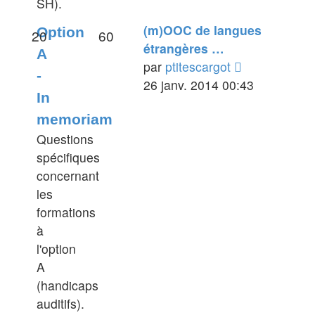
SH).
(m)OOC de langues
Option
20
60
étrangères …
A
Voir
par
ptitescargot
-
le
26 janv. 2014 00:43
In
dernier
memoriam
message
Questions
spécifiques
concernant
les
formations
à
l'option
A
(handicaps
auditifs).