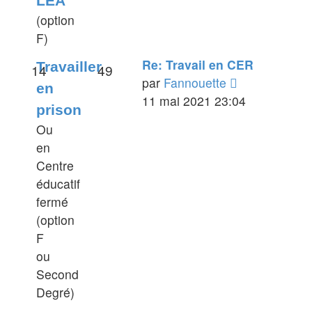
LEA
(option
F)
Re: Travail en CER
Travailler
14
49
Voir
par
Fannouette
en
le
11 mai 2021 23:04
prison
dernier
Ou
message
en
Centre
éducatif
fermé
(option
F
ou
Second
Degré)