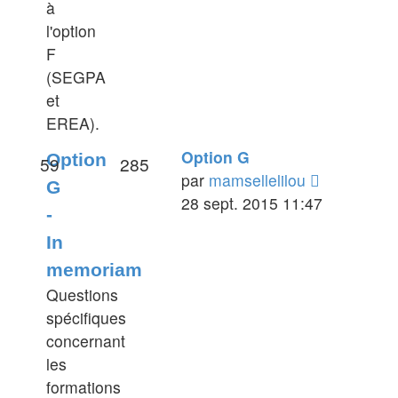
à
l'option
F
(SEGPA
et
EREA).
Option G
Option
59
285
Voir
par
mamsellelilou
G
le
28 sept. 2015 11:47
-
dernier
In
message
memoriam
Questions
spécifiques
concernant
les
formations