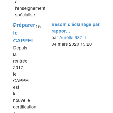
à
l'enseignement
spécialisé.
Besoin d'éclairage par
Préparer
7
15
rappor…
le
Voir
par
Aurélie 987
CAPPEI
le
04 mars 2020 19:20
Depuis
dernier
la
message
rentrée
2017,
le
CAPPEI
est
la
nouvelle
certification