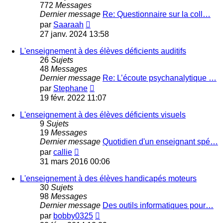
772
Messages
Dernier message
Re: Questionnaire sur la coll…
Voir
par
Saaraah
le
27 janv. 2024 13:58
dernier
message
L'enseignement à des élèves déficients auditifs
26
Sujets
48
Messages
Dernier message
Re: L’écoute psychanalytique …
Voir
par
Stephane
le
19 févr. 2022 11:07
dernier
message
L'enseignement à des élèves déficients visuels
9
Sujets
19
Messages
Dernier message
Quotidien d'un enseignant spé…
Voir
par
callie
le
31 mars 2016 00:06
dernier
message
L'enseignement à des élèves handicapés moteurs
30
Sujets
98
Messages
Dernier message
Des outils informatiques pour…
Voir
par
bobby0325
le