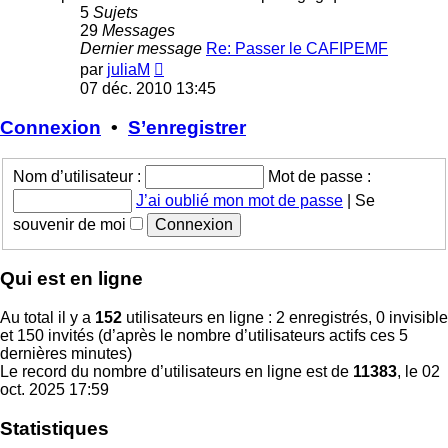
5
Sujets
29
Messages
Dernier message
Re: Passer le CAFIPEMF
Voir
par
juliaM
le
07 déc. 2010 13:45
dernier
message
Connexion
•
S’enregistrer
Nom d’utilisateur :
Mot de passe :
J’ai oublié mon mot de passe
|
Se
souvenir de moi
Qui est en ligne
Au total il y a
152
utilisateurs en ligne : 2 enregistrés, 0 invisible
et 150 invités (d’après le nombre d’utilisateurs actifs ces 5
dernières minutes)
Le record du nombre d’utilisateurs en ligne est de
11383
, le 02
oct. 2025 17:59
Statistiques