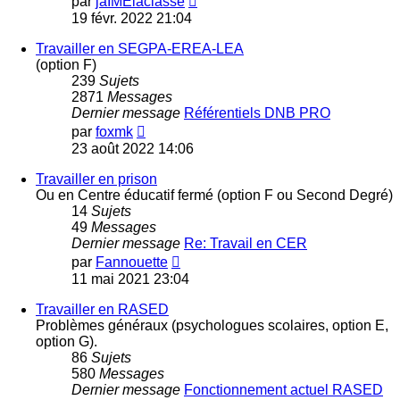
par
jaIMElaclasse
le
19 févr. 2022 21:04
dernier
message
Travailler en SEGPA-EREA-LEA
(option F)
239
Sujets
2871
Messages
Dernier message
Référentiels DNB PRO
Voir
par
foxmk
le
23 août 2022 14:06
dernier
message
Travailler en prison
Ou en Centre éducatif fermé (option F ou Second Degré)
14
Sujets
49
Messages
Dernier message
Re: Travail en CER
Voir
par
Fannouette
le
11 mai 2021 23:04
dernier
message
Travailler en RASED
Problèmes généraux (psychologues scolaires, option E,
option G).
86
Sujets
580
Messages
Dernier message
Fonctionnement actuel RASED