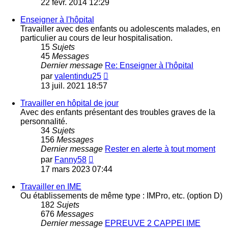
22 févr. 2014 12:29
dernier
message
Enseigner à l'hôpital
Travailler avec des enfants ou adolescents malades, en
particulier au cours de leur hospitalisation.
15
Sujets
45
Messages
Dernier message
Re: Enseigner à l'hôpital
Voir
par
valentindu25
le
13 juil. 2021 18:57
dernier
message
Travailler en hôpital de jour
Avec des enfants présentant des troubles graves de la
personnalité.
34
Sujets
156
Messages
Dernier message
Rester en alerte à tout moment
Voir
par
Fanny58
le
17 mars 2023 07:44
dernier
message
Travailler en IME
Ou établissements de même type : IMPro, etc. (option D)
182
Sujets
676
Messages
Dernier message
EPREUVE 2 CAPPEI IME