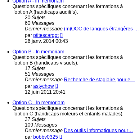
Option A - In memoriam
Questions spécifiques concernant les formations à
l'option A (handicaps auditifs).
20
Sujets
60
Messages
Dernier message
(m)OOC de langues étrangères …
Voir
par
ptitescargot
le
26 janv. 2014 00:43
dernier
message
Option B - In memoriam
Questions spécifiques concernant les formations à
l'option B (handicaps visuels).
17
Sujets
51
Messages
Dernier message
Recherche de stagiaire pour e…
Voir
par
astychow
le
12 juin 2011 20:41
dernier
message
Option C - In memoriam
Questions spécifiques concernant les formations à
l'option C (handicaps moteurs et enfants malades).
37
Sujets
109
Messages
Dernier message
Des outils informatiques pour…
Voir
par
bobby0325