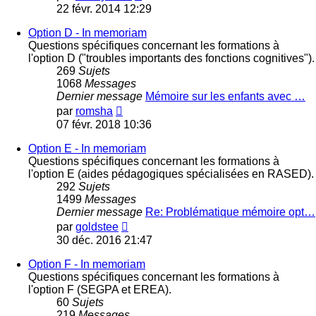
le
22 févr. 2014 12:29
dernier
message
Option D - In memoriam
Questions spécifiques concernant les formations à
l'option D ("troubles importants des fonctions cognitives").
269
Sujets
1068
Messages
Dernier message
Mémoire sur les enfants avec …
Voir
par
romsha
le
07 févr. 2018 10:36
dernier
message
Option E - In memoriam
Questions spécifiques concernant les formations à
l'option E (aides pédagogiques spécialisées en RASED).
292
Sujets
1499
Messages
Dernier message
Re: Problématique mémoire opt…
Voir
par
goldstee
le
30 déc. 2016 21:47
dernier
message
Option F - In memoriam
Questions spécifiques concernant les formations à
l'option F (SEGPA et EREA).
60
Sujets
219
Messages