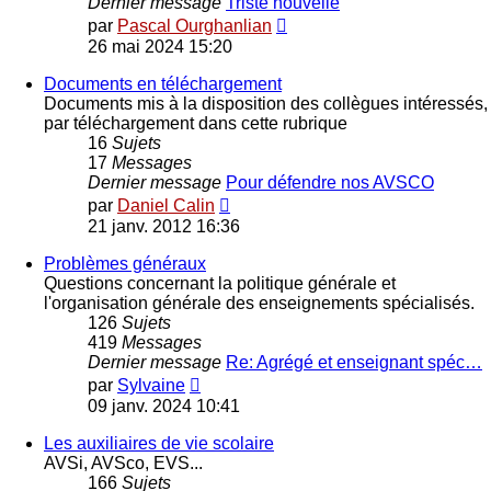
Dernier message
Triste nouvelle
Voir
par
Pascal Ourghanlian
le
26 mai 2024 15:20
dernier
message
Documents en téléchargement
Documents mis à la disposition des collègues intéressés,
par téléchargement dans cette rubrique
16
Sujets
17
Messages
Dernier message
Pour défendre nos AVSCO
Voir
par
Daniel Calin
le
21 janv. 2012 16:36
dernier
message
Problèmes généraux
Questions concernant la politique générale et
l'organisation générale des enseignements spécialisés.
126
Sujets
419
Messages
Dernier message
Re: Agrégé et enseignant spéc…
Voir
par
Sylvaine
le
09 janv. 2024 10:41
dernier
message
Les auxiliaires de vie scolaire
AVSi, AVSco, EVS...
166
Sujets