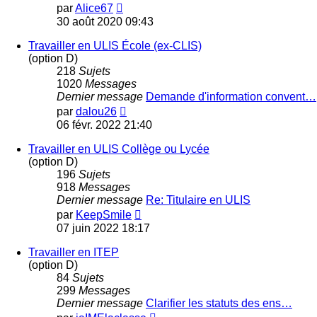
Voir
par
Alice67
le
30 août 2020 09:43
dernier
message
Travailler en ULIS École (ex-CLIS)
(option D)
218
Sujets
1020
Messages
Dernier message
Demande d'information convent…
Voir
par
dalou26
le
06 févr. 2022 21:40
dernier
message
Travailler en ULIS Collège ou Lycée
(option D)
196
Sujets
918
Messages
Dernier message
Re: Titulaire en ULIS
Voir
par
KeepSmile
le
07 juin 2022 18:17
dernier
message
Travailler en ITEP
(option D)
84
Sujets
299
Messages
Dernier message
Clarifier les statuts des ens…
Voir