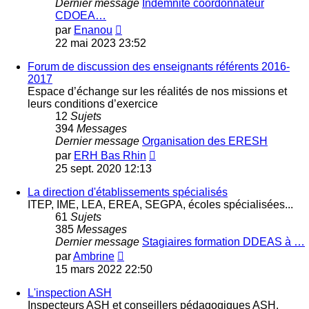
Dernier message
Indemnité coordonnateur
CDOEA…
Voir
par
Enanou
le
22 mai 2023 23:52
dernier
message
Forum de discussion des enseignants référents 2016-
2017
Espace d’échange sur les réalités de nos missions et
leurs conditions d’exercice
12
Sujets
394
Messages
Dernier message
Organisation des ERESH
Voir
par
ERH Bas Rhin
le
25 sept. 2020 12:13
dernier
message
La direction d'établissements spécialisés
ITEP, IME, LEA, EREA, SEGPA, écoles spécialisées...
61
Sujets
385
Messages
Dernier message
Stagiaires formation DDEAS à …
Voir
par
Ambrine
le
15 mars 2022 22:50
dernier
message
L'inspection ASH
Inspecteurs ASH et conseillers pédagogiques ASH.