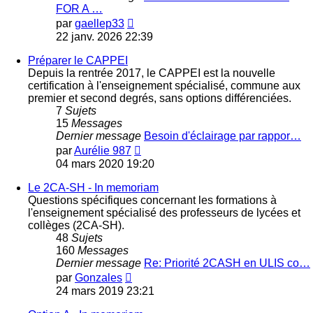
FOR A …
Voir
par
gaellep33
le
22 janv. 2026 22:39
dernier
message
Préparer le CAPPEI
Depuis la rentrée 2017, le CAPPEI est la nouvelle
certification à l'enseignement spécialisé, commune aux
premier et second degrés, sans options différenciées.
7
Sujets
15
Messages
Dernier message
Besoin d'éclairage par rappor…
Voir
par
Aurélie 987
le
04 mars 2020 19:20
dernier
message
Le 2CA-SH - In memoriam
Questions spécifiques concernant les formations à
l'enseignement spécialisé des professeurs de lycées et
collèges (2CA-SH).
48
Sujets
160
Messages
Dernier message
Re: Priorité 2CASH en ULIS co…
Voir
par
Gonzales
le
24 mars 2019 23:21
dernier
message