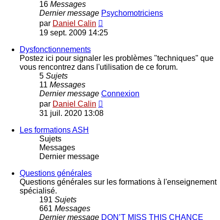
16
Messages
Dernier message
Psychomotriciens
Voir
par
Daniel Calin
le
19 sept. 2009 14:25
dernier
message
Dysfonctionnements
Postez ici pour signaler les problèmes "techniques" que
vous rencontrez dans l'utilisation de ce forum.
5
Sujets
11
Messages
Dernier message
Connexion
Voir
par
Daniel Calin
le
31 juil. 2020 13:08
dernier
message
Les formations ASH
Sujets
Messages
Dernier message
Questions générales
Questions générales sur les formations à l'enseignement
spécialisé.
191
Sujets
661
Messages
Dernier message
DON’T MISS THIS CHANCE