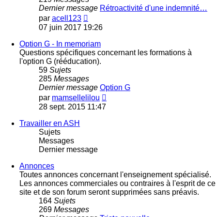
Dernier message
Rétroactivité d'une indemnité…
Voir
par
acell123
le
07 juin 2017 19:26
dernier
message
Option G - In memoriam
Questions spécifiques concernant les formations à
l'option G (rééducation).
59
Sujets
285
Messages
Dernier message
Option G
Voir
par
mamsellelilou
le
28 sept. 2015 11:47
dernier
message
Travailler en ASH
Sujets
Messages
Dernier message
Annonces
Toutes annonces concernant l'enseignement spécialisé.
Les annonces commerciales ou contraires à l'esprit de ce
site et de son forum seront supprimées sans préavis.
164
Sujets
269
Messages