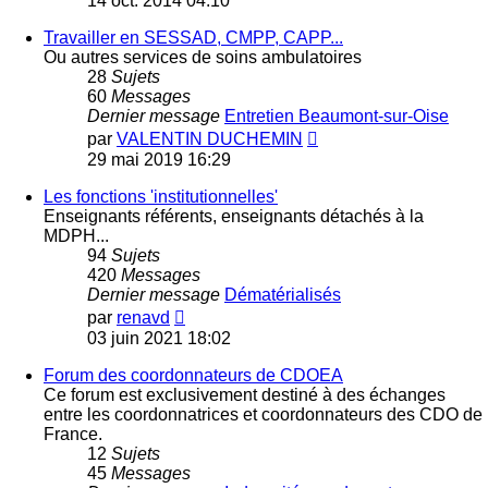
14 oct. 2014 04:10
dernier
message
Travailler en SESSAD, CMPP, CAPP...
Ou autres services de soins ambulatoires
28
Sujets
60
Messages
Dernier message
Entretien Beaumont-sur-Oise
Voir
par
VALENTIN DUCHEMIN
le
29 mai 2019 16:29
dernier
message
Les fonctions 'institutionnelles'
Enseignants référents, enseignants détachés à la
MDPH...
94
Sujets
420
Messages
Dernier message
Dématérialisés
Voir
par
renavd
le
03 juin 2021 18:02
dernier
message
Forum des coordonnateurs de CDOEA
Ce forum est exclusivement destiné à des échanges
entre les coordonnatrices et coordonnateurs des CDO de
France.
12
Sujets
45
Messages