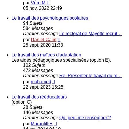
Voir
par
Véro M
le
05 nov. 2022 22:49
dernier
message
Le travail des psychologues scolaires
94
Sujets
584
Messages
Dernier message
Le rectorat de Mayotte recrut…
Voir
par
Daniel Calin
le
25 sept. 2020 11:33
dernier
message
Le travail des maîtres d'adaptation
Les aides pédagogiques spécialisées (option E).
102
Sujets
472
Messages
Dernier message
Re: Présenter le travail du m…
Voir
par
mohamed
le
22 sept. 2023 16:25
dernier
message
Le travail des rééducateurs
(option G)
28
Sujets
146
Messages
Dernier message
Qui peut me renseigner ?
Voir
par
Marantilles
le