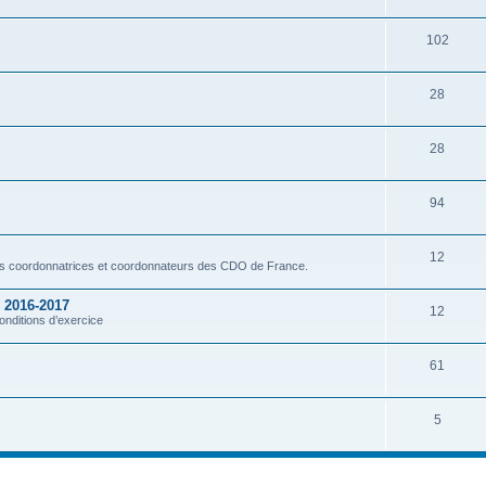
102
28
28
94
12
es coordonnatrices et coordonnateurs des CDO de France.
 2016-2017
12
onditions d’exercice
61
5