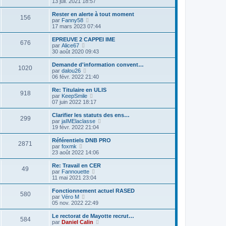
o
13 juil. 2021 18:57
g
e
i
d
i
e
s
e
e
r
Rester en alerte à tout moment
s
r
156
r
l
V
par
Fanny58
a
m
n
e
o
17 mars 2023 07:44
g
e
i
d
i
e
s
e
e
r
EPREUVE 2 CAPPEI IME
s
r
676
r
l
V
par
Alice67
a
m
n
e
o
30 août 2020 09:43
g
e
i
d
i
e
s
e
e
r
Demande d'information convent…
s
r
1020
r
l
V
par
dalou26
a
m
n
e
o
06 févr. 2022 21:40
g
e
i
d
i
e
s
e
e
r
Re: Titulaire en ULIS
s
r
918
r
l
V
par
KeepSmile
a
m
n
e
o
07 juin 2022 18:17
g
e
i
d
i
e
s
e
e
r
Clarifier les statuts des ens…
s
r
299
r
l
V
par
jaIMElaclasse
a
m
n
e
o
19 févr. 2022 21:04
g
e
i
d
i
e
s
e
e
r
Référentiels DNB PRO
s
r
2871
r
l
V
par
foxmk
a
m
n
e
o
23 août 2022 14:06
g
e
i
d
i
e
s
e
e
r
Re: Travail en CER
s
r
49
r
l
V
par
Fannouette
a
m
n
e
o
11 mai 2021 23:04
g
e
i
d
i
e
s
e
e
r
Fonctionnement actuel RASED
s
r
580
r
l
V
par
Véro M
a
m
n
e
o
05 nov. 2022 22:49
g
e
i
d
i
e
s
e
e
r
Le rectorat de Mayotte recrut…
s
r
584
r
l
V
par
Daniel Calin
a
m
n