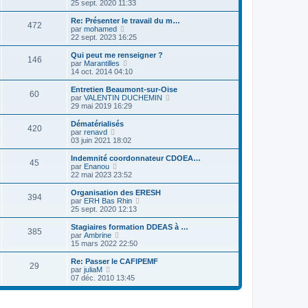
e
o
25 sept. 2020 11:33
g
e
i
d
i
e
s
e
e
r
Re: Présenter le travail du m…
s
r
472
r
l
V
par
mohamed
a
m
n
e
o
22 sept. 2023 16:25
g
e
i
d
i
e
s
e
e
r
Qui peut me renseigner ?
s
r
146
r
l
V
par
Marantilles
a
m
n
e
o
14 oct. 2014 04:10
g
e
i
d
i
e
s
e
e
r
Entretien Beaumont-sur-Oise
s
r
60
r
l
V
par
VALENTIN DUCHEMIN
a
m
n
e
o
29 mai 2019 16:29
g
e
i
d
i
e
s
e
e
r
Dématérialisés
s
r
420
r
l
V
par
renavd
a
m
n
e
o
03 juin 2021 18:02
g
e
i
d
i
e
s
e
e
r
Indemnité coordonnateur CDOEA…
s
r
45
r
l
V
par
Enanou
a
m
n
e
o
22 mai 2023 23:52
g
e
i
d
i
e
s
e
e
r
Organisation des ERESH
s
r
394
r
l
V
par
ERH Bas Rhin
a
m
n
e
o
25 sept. 2020 12:13
g
e
i
d
i
e
s
e
e
r
Stagiaires formation DDEAS à …
s
r
385
r
l
V
par
Ambrine
a
m
n
e
o
15 mars 2022 22:50
g
e
i
d
i
e
s
e
e
r
Re: Passer le CAFIPEMF
s
r
29
r
l
V
par
juliaM
a
m
n
e
o
07 déc. 2010 13:45
g
e
i
d
i
e
s
e
e
r
s
r
r
l
a
m