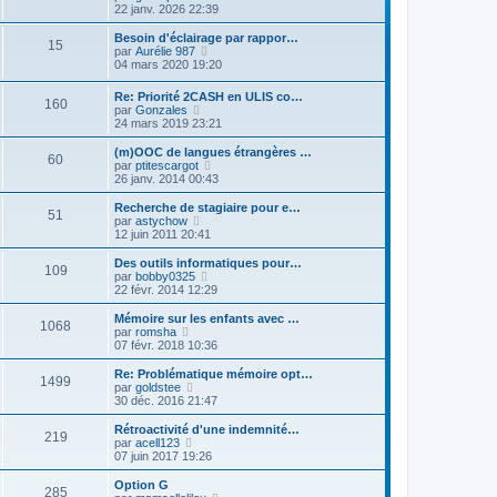
s
r
o
r
22 janv. 2026 22:39
a
m
i
n
g
e
r
i
Besoin d'éclairage par rappor…
e
15
s
l
e
V
par
Aurélie 987
s
e
r
o
04 mars 2020 19:20
a
d
m
i
g
e
e
r
Re: Priorité 2CASH en ULIS co…
e
r
s
160
l
V
par
Gonzales
n
s
e
o
24 mars 2019 23:21
i
a
d
i
e
g
e
r
(m)OOC de langues étrangères …
r
e
r
60
l
V
par
ptitescargot
m
n
e
o
26 janv. 2014 00:43
e
i
d
i
s
e
e
r
Recherche de stagiaire pour e…
s
r
51
r
l
V
par
astychow
a
m
n
e
o
12 juin 2011 20:41
g
e
i
d
i
e
s
e
e
r
Des outils informatiques pour…
s
r
109
r
l
V
par
bobby0325
a
m
n
e
o
22 févr. 2014 12:29
g
e
i
d
i
e
s
e
e
r
Mémoire sur les enfants avec …
s
r
1068
r
l
V
par
romsha
a
m
n
e
o
07 févr. 2018 10:36
g
e
i
d
i
e
s
e
e
r
Re: Problématique mémoire opt…
s
r
1499
r
l
V
par
goldstee
a
m
n
e
o
30 déc. 2016 21:47
g
e
i
d
i
e
s
e
e
r
Rétroactivité d'une indemnité…
s
r
219
r
l
V
par
acell123
a
m
n
e
o
07 juin 2017 19:26
g
e
i
d
i
e
s
e
e
r
Option G
s
r
285
r
l