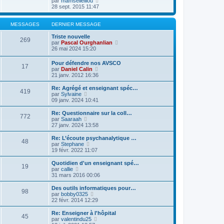
V
par
mamsellelilou
a
m
n
e
o
28 sept. 2015 11:47
g
e
i
d
i
e
s
e
e
r
s
r
r
l
MESSAGES
DERNIER MESSAGE
a
m
n
e
g
e
i
d
Triste nouvelle
e
269
s
e
e
V
par
Pascal Ourghanlian
s
r
r
o
26 mai 2024 15:20
a
m
n
i
g
e
i
r
Pour défendre nos AVSCO
e
s
17
e
l
V
par
Daniel Calin
s
r
e
o
21 janv. 2012 16:36
a
m
d
i
g
e
e
r
Re: Agrégé et enseignant spéc…
e
s
r
419
l
V
par
Sylvaine
s
n
e
o
09 janv. 2024 10:41
a
i
d
i
g
e
e
r
Re: Questionnaire sur la coll…
e
r
772
r
l
V
par
Saaraah
m
n
e
o
27 janv. 2024 13:58
e
i
d
i
s
e
e
r
Re: L’écoute psychanalytique …
s
r
48
r
l
V
par
Stephane
a
m
n
e
o
19 févr. 2022 11:07
g
e
i
d
i
e
s
e
e
r
Quotidien d'un enseignant spé…
s
r
19
r
l
V
par
callie
a
m
n
e
o
31 mars 2016 00:06
g
e
i
d
i
e
s
e
e
r
Des outils informatiques pour…
s
r
98
r
l
V
par
bobby0325
a
m
n
e
o
22 févr. 2014 12:29
g
e
i
d
i
e
s
e
e
r
Re: Enseigner à l'hôpital
s
r
45
r
l
V
par
valentindu25
a
m
n
e