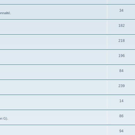
34
nnalité.
182
218
196
84
239
14
86
on G).
94