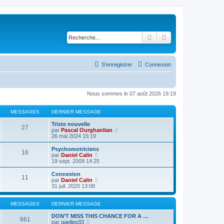
Rechercher
Recherche avancé
S’enregistrer
Connexion
Nous sommes le 07 août 2026 19:19
MESSAGES
DERNIER MESSAGE
Triste nouvelle
27
V
par
Pascal Ourghanlian
o
26 mai 2024 15:19
i
r
Psychomotriciens
16
l
V
par
Daniel Calin
e
o
19 sept. 2009 14:25
d
i
e
r
Connexion
11
r
l
V
par
Daniel Calin
n
e
o
31 juil. 2020 13:08
i
d
i
e
e
r
r
r
l
MESSAGES
DERNIER MESSAGE
m
n
e
e
i
d
DON’T MISS THIS CHANCE FOR A …
661
s
e
V
e
par
gaellep33