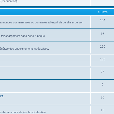
 (rééducation).
SUJETS
164
nnonces commerciales ou contraires à l'esprit de ce site et de son
16
r téléchargement dans cette rubrique
126
 générale des enseignements spécialisés.
166
26
9
rs
30
15
ulier au cours de leur hospitalisation.