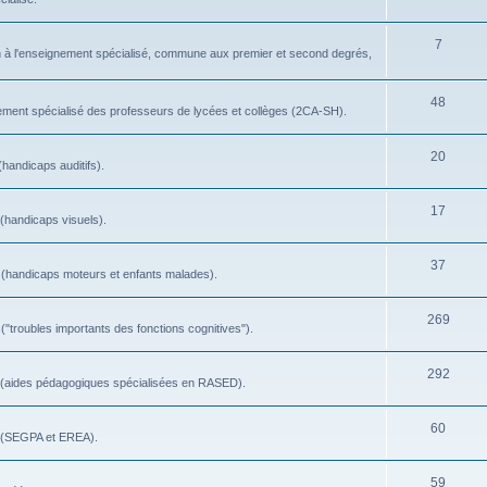
7
ion à l'enseignement spécialisé, commune aux premier et second degrés,
48
ement spécialisé des professeurs de lycées et collèges (2CA-SH).
20
(handicaps auditifs).
17
 (handicaps visuels).
37
C (handicaps moteurs et enfants malades).
269
("troubles importants des fonctions cognitives").
292
 E (aides pédagogiques spécialisées en RASED).
60
F (SEGPA et EREA).
59