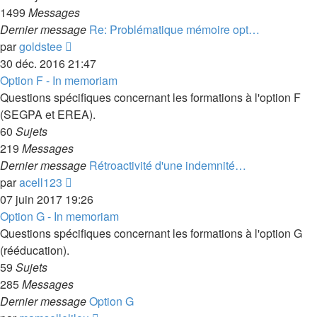
1499
Messages
Dernier message
Re: Problématique mémoire opt…
Voir
par
goldstee
le
30 déc. 2016 21:47
dernier
Option F - In memoriam
message
Questions spécifiques concernant les formations à l'option F
(SEGPA et EREA).
60
Sujets
219
Messages
Dernier message
Rétroactivité d'une indemnité…
Voir
par
acell123
le
07 juin 2017 19:26
dernier
Option G - In memoriam
message
Questions spécifiques concernant les formations à l'option G
(rééducation).
59
Sujets
285
Messages
Dernier message
Option G