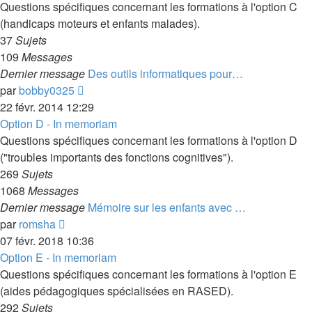
message
Questions spécifiques concernant les formations à l'option C
(handicaps moteurs et enfants malades).
37
Sujets
109
Messages
Dernier message
Des outils informatiques pour…
Voir
par
bobby0325
le
22 févr. 2014 12:29
dernier
Option D - In memoriam
message
Questions spécifiques concernant les formations à l'option D
("troubles importants des fonctions cognitives").
269
Sujets
1068
Messages
Dernier message
Mémoire sur les enfants avec …
Voir
par
romsha
le
07 févr. 2018 10:36
dernier
Option E - In memoriam
message
Questions spécifiques concernant les formations à l'option E
(aides pédagogiques spécialisées en RASED).
292
Sujets