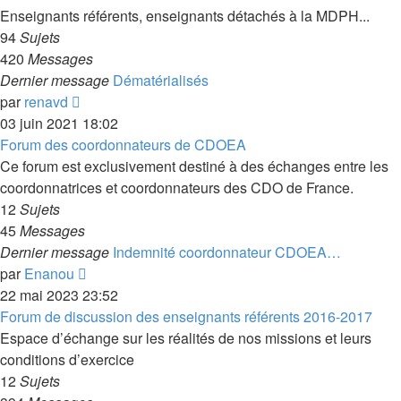
message
Enseignants référents, enseignants détachés à la MDPH...
94
Sujets
420
Messages
Dernier message
Dématérialisés
Voir
par
renavd
le
03 juin 2021 18:02
dernier
Forum des coordonnateurs de CDOEA
message
Ce forum est exclusivement destiné à des échanges entre les
coordonnatrices et coordonnateurs des CDO de France.
12
Sujets
45
Messages
Dernier message
Indemnité coordonnateur CDOEA…
Voir
par
Enanou
le
22 mai 2023 23:52
dernier
Forum de discussion des enseignants référents 2016-2017
message
Espace d’échange sur les réalités de nos missions et leurs
conditions d’exercice
12
Sujets