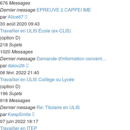
676
Messages
Dernier message
EPREUVE 2 CAPPEI IME
Voir
par
Alice67
le
30 août 2020 09:43
dernier
Travailler en ULIS École (ex-CLIS)
message
(option D)
218
Sujets
1020
Messages
Dernier message
Demande d'information convent…
Voir
par
dalou26
le
06 févr. 2022 21:40
dernier
Travailler en ULIS Collège ou Lycée
message
(option D)
196
Sujets
918
Messages
Dernier message
Re: Titulaire en ULIS
Voir
par
KeepSmile
le
07 juin 2022 18:17
dernier
Travailler en ITEP