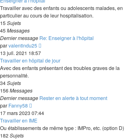
dernier
Enseigner à l'hôpital
message
Travailler avec des enfants ou adolescents malades, en
particulier au cours de leur hospitalisation.
15
Sujets
45
Messages
Dernier message
Re: Enseigner à l'hôpital
Voir
par
valentindu25
le
13 juil. 2021 18:57
dernier
Travailler en hôpital de jour
message
Avec des enfants présentant des troubles graves de la
personnalité.
34
Sujets
156
Messages
Dernier message
Rester en alerte à tout moment
Voir
par
Fanny58
le
17 mars 2023 07:44
dernier
Travailler en IME
message
Ou établissements de même type : IMPro, etc. (option D)
182
Sujets