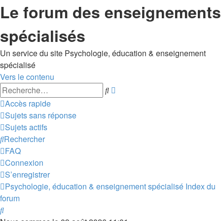
Le forum des enseignements
spécialisés
Un service du site Psychologie, éducation & enseignement
spécialisé
Vers le contenu
Recherche
Rechercher
avancée
Accès rapide
Sujets sans réponse
Sujets actifs
Rechercher
FAQ
Connexion
S’enregistrer
Psychologie, éducation & enseignement spécialisé
Index du
forum
Rechercher