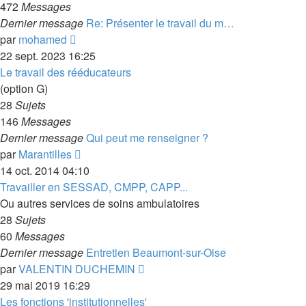
472
Messages
Dernier message
Re: Présenter le travail du m…
Voir
par
mohamed
le
22 sept. 2023 16:25
dernier
Le travail des rééducateurs
message
(option G)
28
Sujets
146
Messages
Dernier message
Qui peut me renseigner ?
Voir
par
Marantilles
le
14 oct. 2014 04:10
dernier
Travailler en SESSAD, CMPP, CAPP...
message
Ou autres services de soins ambulatoires
28
Sujets
60
Messages
Dernier message
Entretien Beaumont-sur-Oise
Voir
par
VALENTIN DUCHEMIN
le
29 mai 2019 16:29
dernier
Les fonctions 'institutionnelles'