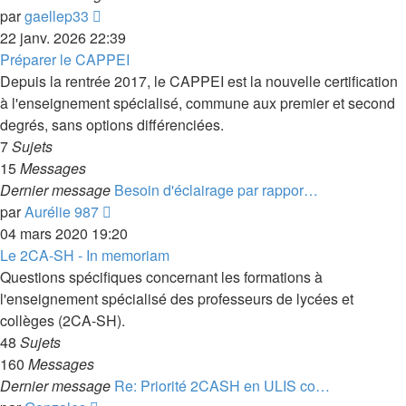
Voir
par
gaellep33
le
22 janv. 2026 22:39
dernier
Préparer le CAPPEI
message
Depuis la rentrée 2017, le CAPPEI est la nouvelle certification
à l'enseignement spécialisé, commune aux premier et second
degrés, sans options différenciées.
7
Sujets
15
Messages
Dernier message
Besoin d'éclairage par rappor…
Voir
par
Aurélie 987
le
04 mars 2020 19:20
dernier
Le 2CA-SH - In memoriam
message
Questions spécifiques concernant les formations à
l'enseignement spécialisé des professeurs de lycées et
collèges (2CA-SH).
48
Sujets
160
Messages
Dernier message
Re: Priorité 2CASH en ULIS co…