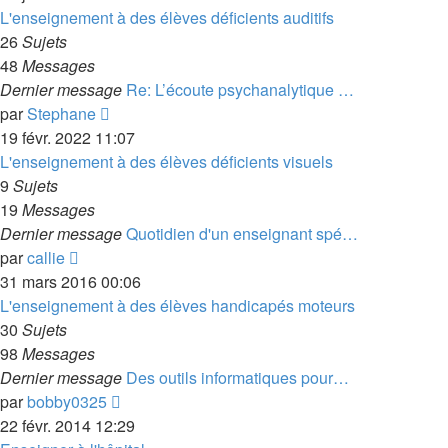
dernier
L'enseignement à des élèves déficients auditifs
message
26
Sujets
48
Messages
Dernier message
Re: L’écoute psychanalytique …
Voir
par
Stephane
le
19 févr. 2022 11:07
dernier
L'enseignement à des élèves déficients visuels
message
9
Sujets
19
Messages
Dernier message
Quotidien d'un enseignant spé…
Voir
par
callie
le
31 mars 2016 00:06
dernier
L'enseignement à des élèves handicapés moteurs
message
30
Sujets
98
Messages
Dernier message
Des outils informatiques pour…
Voir
par
bobby0325
le
22 févr. 2014 12:29