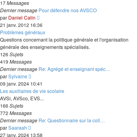
17
Messages
Dernier message
Pour défendre nos AVSCO
Voir
par
Daniel Calin
le
21 janv. 2012 16:36
dernier
Problèmes généraux
message
Questions concernant la politique générale et l'organisation
générale des enseignements spécialisés.
126
Sujets
419
Messages
Dernier message
Re: Agrégé et enseignant spéc…
Voir
par
Sylvaine
le
09 janv. 2024 10:41
dernier
Les auxiliaires de vie scolaire
message
AVSi, AVSco, EVS...
166
Sujets
772
Messages
Dernier message
Re: Questionnaire sur la coll…
Voir
par
Saaraah
le
27 janv. 2024 13:58