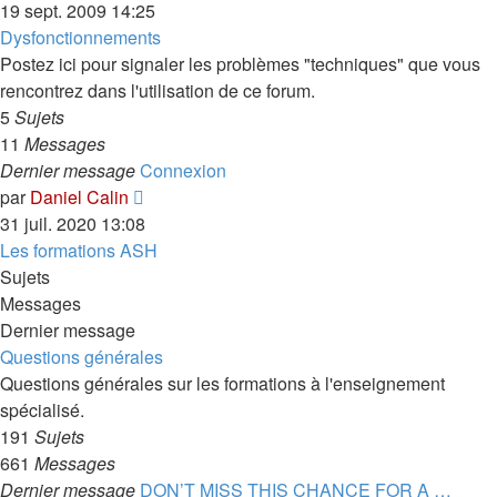
le
19 sept. 2009 14:25
dernier
Dysfonctionnements
message
Postez ici pour signaler les problèmes "techniques" que vous
rencontrez dans l'utilisation de ce forum.
5
Sujets
11
Messages
Dernier message
Connexion
Voir
par
Daniel Calin
le
31 juil. 2020 13:08
dernier
Les formations ASH
message
Sujets
Messages
Dernier message
Questions générales
Questions générales sur les formations à l'enseignement
spécialisé.
191
Sujets
661
Messages
Dernier message
DON’T MISS THIS CHANCE FOR A …