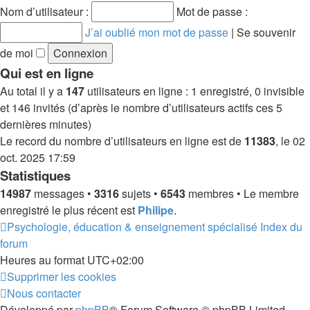
message
Nom d’utilisateur :
Mot de passe :
J’ai oublié mon mot de passe
|
Se souvenir
de moi
Qui est en ligne
Au total il y a
147
utilisateurs en ligne : 1 enregistré, 0 invisible
et 146 invités (d’après le nombre d’utilisateurs actifs ces 5
dernières minutes)
Le record du nombre d’utilisateurs en ligne est de
11383
, le 02
oct. 2025 17:59
Statistiques
14987
messages •
3316
sujets •
6543
membres • Le membre
enregistré le plus récent est
Philipe
.
Psychologie, éducation & enseignement spécialisé
Index du
forum
Heures au format
UTC+02:00
Supprimer les cookies
Nous contacter
Développé par
phpBB
® Forum Software © phpBB Limited