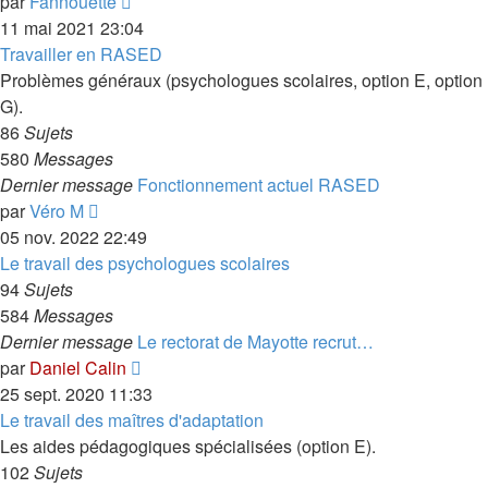
Voir
par
Fannouette
le
11 mai 2021 23:04
dernier
Travailler en RASED
message
Problèmes généraux (psychologues scolaires, option E, option
G).
86
Sujets
580
Messages
Dernier message
Fonctionnement actuel RASED
Voir
par
Véro M
le
05 nov. 2022 22:49
dernier
Le travail des psychologues scolaires
message
94
Sujets
584
Messages
Dernier message
Le rectorat de Mayotte recrut…
Voir
par
Daniel Calin
le
25 sept. 2020 11:33
dernier
Le travail des maîtres d'adaptation
message
Les aides pédagogiques spécialisées (option E).
102
Sujets