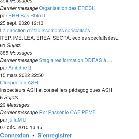
394
Messages
Dernier message
Organisation des ERESH
Voir
par
ERH Bas Rhin
le
25 sept. 2020 12:13
dernier
La direction d'établissements spécialisés
message
ITEP, IME, LEA, EREA, SEGPA, écoles spécialisées...
61
Sujets
385
Messages
Dernier message
Stagiaires formation DDEAS à …
Voir
par
Ambrine
le
15 mars 2022 22:50
dernier
L'inspection ASH
message
Inspecteurs ASH et conseillers pédagogiques ASH.
5
Sujets
29
Messages
Dernier message
Re: Passer le CAFIPEMF
Voir
par
juliaM
le
07 déc. 2010 13:45
dernier
Connexion
•
S’enregistrer