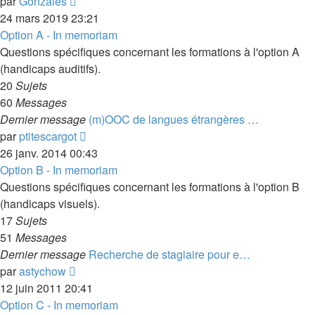
Voir
par
Gonzales
le
24 mars 2019 23:21
dernier
Option A - In memoriam
message
Questions spécifiques concernant les formations à l'option A
(handicaps auditifs).
20
Sujets
60
Messages
Dernier message
(m)OOC de langues étrangères …
Voir
par
ptitescargot
le
26 janv. 2014 00:43
dernier
Option B - In memoriam
message
Questions spécifiques concernant les formations à l'option B
(handicaps visuels).
17
Sujets
51
Messages
Dernier message
Recherche de stagiaire pour e…
Voir
par
astychow
le
12 juin 2011 20:41
dernier
Option C - In memoriam