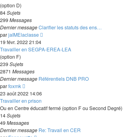
message
(option D)
84
Sujets
299
Messages
Dernier message
Clarifier les statuts des ens…
Voir
par
jaIMElaclasse
le
19 févr. 2022 21:04
dernier
Travailler en SEGPA-EREA-LEA
message
(option F)
239
Sujets
2871
Messages
Dernier message
Référentiels DNB PRO
Voir
par
foxmk
le
23 août 2022 14:06
dernier
Travailler en prison
message
Ou en Centre éducatif fermé (option F ou Second Degré)
14
Sujets
49
Messages
Dernier message
Re: Travail en CER