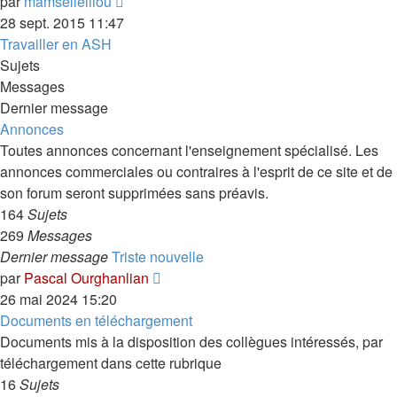
Voir
par
mamsellelilou
le
28 sept. 2015 11:47
dernier
Travailler en ASH
message
Sujets
Messages
Dernier message
Annonces
Toutes annonces concernant l'enseignement spécialisé. Les
annonces commerciales ou contraires à l'esprit de ce site et de
son forum seront supprimées sans préavis.
164
Sujets
269
Messages
Dernier message
Triste nouvelle
Voir
par
Pascal Ourghanlian
le
26 mai 2024 15:20
dernier
Documents en téléchargement
message
Documents mis à la disposition des collègues intéressés, par
téléchargement dans cette rubrique
16
Sujets