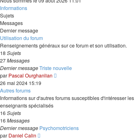
Nous sommes le 09 août 2026 11:01
Informations
Sujets
Messages
Dernier message
Utilisation du forum
Renseignements généraux sur ce forum et son utilisation.
18
Sujets
27
Messages
Dernier message
Triste nouvelle
Voir
par
Pascal Ourghanlian
le
26 mai 2024 15:19
dernier
Autres forums
message
Informations sur d'autres forums susceptibles d'intéresser les
enseignants spécialisés
16
Sujets
16
Messages
Dernier message
Psychomotriciens
Voir
par
Daniel Calin