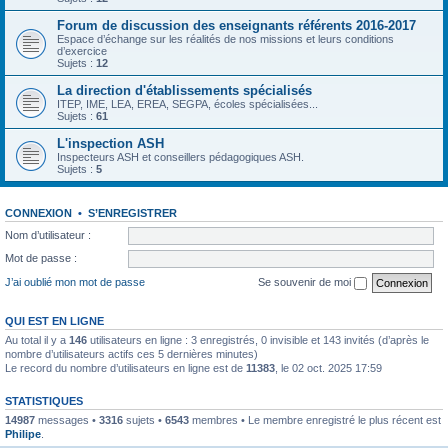
Forum de discussion des enseignants référents 2016-2017
Espace d’échange sur les réalités de nos missions et leurs conditions
d’exercice
Sujets :
12
La direction d'établissements spécialisés
ITEP, IME, LEA, EREA, SEGPA, écoles spécialisées...
Sujets :
61
L'inspection ASH
Inspecteurs ASH et conseillers pédagogiques ASH.
Sujets :
5
CONNEXION
•
S’ENREGISTRER
Nom d’utilisateur :
Mot de passe :
J’ai oublié mon mot de passe
Se souvenir de moi
QUI EST EN LIGNE
Au total il y a
146
utilisateurs en ligne : 3 enregistrés, 0 invisible et 143 invités (d’après le
nombre d’utilisateurs actifs ces 5 dernières minutes)
Le record du nombre d’utilisateurs en ligne est de
11383
, le 02 oct. 2025 17:59
STATISTIQUES
14987
messages •
3316
sujets •
6543
membres • Le membre enregistré le plus récent est
Philipe
.