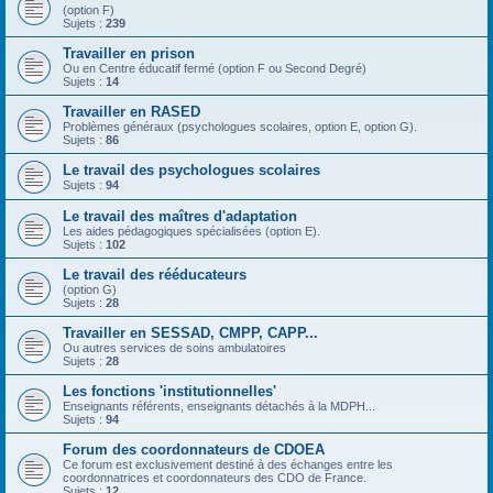
(option F)
Sujets :
239
Travailler en prison
Ou en Centre éducatif fermé (option F ou Second Degré)
Sujets :
14
Travailler en RASED
Problèmes généraux (psychologues scolaires, option E, option G).
Sujets :
86
Le travail des psychologues scolaires
Sujets :
94
Le travail des maîtres d'adaptation
Les aides pédagogiques spécialisées (option E).
Sujets :
102
Le travail des rééducateurs
(option G)
Sujets :
28
Travailler en SESSAD, CMPP, CAPP...
Ou autres services de soins ambulatoires
Sujets :
28
Les fonctions 'institutionnelles'
Enseignants référents, enseignants détachés à la MDPH...
Sujets :
94
Forum des coordonnateurs de CDOEA
Ce forum est exclusivement destiné à des échanges entre les
coordonnatrices et coordonnateurs des CDO de France.
Sujets :
12