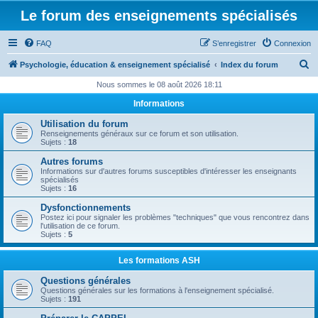
Le forum des enseignements spécialisés
FAQ
S’enregistrer
Connexion
R
Psychologie, éducation & enseignement spécialisé
Index du forum
e
Nous sommes le 08 août 2026 18:11
c
Informations
h
Utilisation du forum
e
Renseignements généraux sur ce forum et son utilisation.
Sujets :
18
r
Autres forums
c
Informations sur d'autres forums susceptibles d'intéresser les enseignants
spécialisés
h
Sujets :
16
e
Dysfonctionnements
Postez ici pour signaler les problèmes "techniques" que vous rencontrez dans
r
l'utilisation de ce forum.
Sujets :
5
Les formations ASH
Questions générales
Questions générales sur les formations à l'enseignement spécialisé.
Sujets :
191