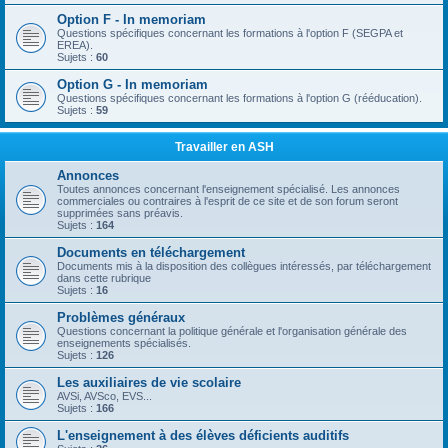
Option F - In memoriam
Questions spécifiques concernant les formations à l'option F (SEGPA et
EREA).
Sujets :
60
Option G - In memoriam
Questions spécifiques concernant les formations à l'option G (rééducation).
Sujets :
59
Travailler en ASH
Annonces
Toutes annonces concernant l'enseignement spécialisé. Les annonces
commerciales ou contraires à l'esprit de ce site et de son forum seront
supprimées sans préavis.
Sujets :
164
Documents en téléchargement
Documents mis à la disposition des collègues intéressés, par téléchargement
dans cette rubrique
Sujets :
16
Problèmes généraux
Questions concernant la politique générale et l'organisation générale des
enseignements spécialisés.
Sujets :
126
Les auxiliaires de vie scolaire
AVSi, AVSco, EVS...
Sujets :
166
L'enseignement à des élèves déficients auditifs