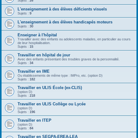
Sujets :
26
L'enseignement à des élèves déficients visuels
Sujets :
9
L'enseignement à des élèves handicapés moteurs
Sujets :
30
Enseigner à l'hôpital
Travailler avec des enfants ou adolescents malades, en particulier au cours
de leur hospitalisation.
Sujets :
15
Travailler en hôpital de jour
Avec des enfants présentant des troubles graves de la personnalité.
Sujets :
34
Travailler en IME
Ou établissements de même type : IMPro, etc. (option D)
Sujets :
182
Travailler en ULIS École (ex-CLIS)
(option D)
Sujets :
218
Travailler en ULIS Collège ou Lycée
(option D)
Sujets :
196
Travailler en ITEP
(option D)
Sujets :
84
Travailler en SEGPA-EREA-LEA