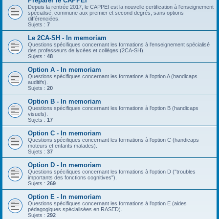
Préparer le CAPPEI
Depuis la rentrée 2017, le CAPPEI est la nouvelle certification à l'enseignement
spécialisé, commune aux premier et second degrés, sans options
différenciées.
Sujets :
7
Le 2CA-SH - In memoriam
Questions spécifiques concernant les formations à l'enseignement spécialisé
des professeurs de lycées et collèges (2CA-SH).
Sujets :
48
Option A - In memoriam
Questions spécifiques concernant les formations à l'option A (handicaps
auditifs).
Sujets :
20
Option B - In memoriam
Questions spécifiques concernant les formations à l'option B (handicaps
visuels).
Sujets :
17
Option C - In memoriam
Questions spécifiques concernant les formations à l'option C (handicaps
moteurs et enfants malades).
Sujets :
37
Option D - In memoriam
Questions spécifiques concernant les formations à l'option D ("troubles
importants des fonctions cognitives").
Sujets :
269
Option E - In memoriam
Questions spécifiques concernant les formations à l'option E (aides
pédagogiques spécialisées en RASED).
Sujets :
292