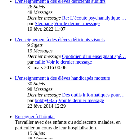
L'enseignement à des élèves déficients auditifs
26
Sujets
48
Messages
Dernier message
Re: L’écoute psychanalytique …
par
Stephane
Voir le dernier message
19 févr. 2022 11:07
L'enseignement à des élèves déficients visuels
9
Sujets
19
Messages
Dernier message
Quotidien d'un enseignant spé…
par
callie
Voir le dernier message
31 mars 2016 00:06
L'enseignement à des élèves handicapés moteurs
30
Sujets
98
Messages
Dernier message
Des outils informatiques pour…
par
bobby0325
Voir le dernier message
22 févr. 2014 12:29
Enseigner à l'hôpital
Travailler avec des enfants ou adolescents malades, en
particulier au cours de leur hospitalisation.
15
Sujets
45
Messages