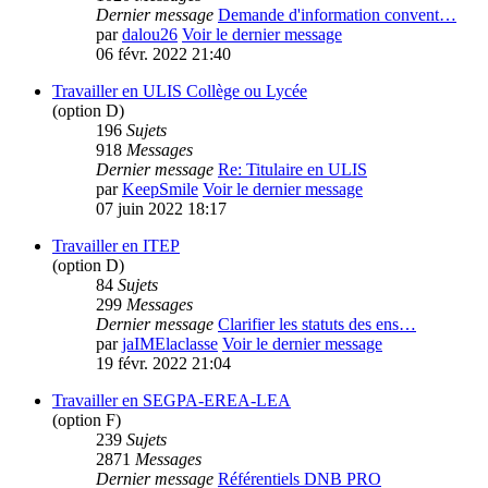
Dernier message
Demande d'information convent…
par
dalou26
Voir le dernier message
06 févr. 2022 21:40
Travailler en ULIS Collège ou Lycée
(option D)
196
Sujets
918
Messages
Dernier message
Re: Titulaire en ULIS
par
KeepSmile
Voir le dernier message
07 juin 2022 18:17
Travailler en ITEP
(option D)
84
Sujets
299
Messages
Dernier message
Clarifier les statuts des ens…
par
jaIMElaclasse
Voir le dernier message
19 févr. 2022 21:04
Travailler en SEGPA-EREA-LEA
(option F)
239
Sujets
2871
Messages
Dernier message
Référentiels DNB PRO