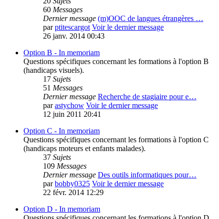
20
Sujets
60
Messages
Dernier message
(m)OOC de langues étrangères …
par
ptitescargot
Voir le dernier message
26 janv. 2014 00:43
Option B - In memoriam
Questions spécifiques concernant les formations à l'option B
(handicaps visuels).
17
Sujets
51
Messages
Dernier message
Recherche de stagiaire pour e…
par
astychow
Voir le dernier message
12 juin 2011 20:41
Option C - In memoriam
Questions spécifiques concernant les formations à l'option C
(handicaps moteurs et enfants malades).
37
Sujets
109
Messages
Dernier message
Des outils informatiques pour…
par
bobby0325
Voir le dernier message
22 févr. 2014 12:29
Option D - In memoriam
Questions spécifiques concernant les formations à l'option D