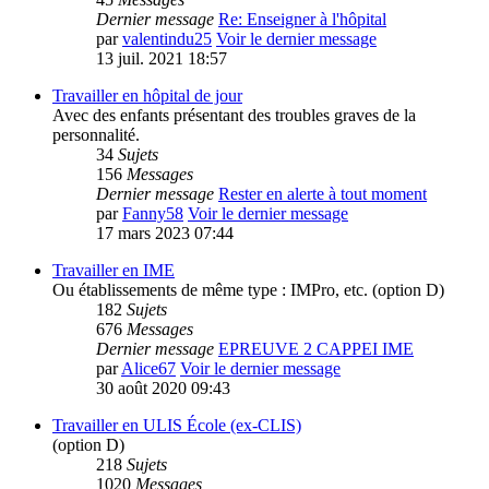
Dernier message
Re: Enseigner à l'hôpital
par
valentindu25
Voir le dernier message
13 juil. 2021 18:57
Travailler en hôpital de jour
Avec des enfants présentant des troubles graves de la
personnalité.
34
Sujets
156
Messages
Dernier message
Rester en alerte à tout moment
par
Fanny58
Voir le dernier message
17 mars 2023 07:44
Travailler en IME
Ou établissements de même type : IMPro, etc. (option D)
182
Sujets
676
Messages
Dernier message
EPREUVE 2 CAPPEI IME
par
Alice67
Voir le dernier message
30 août 2020 09:43
Travailler en ULIS École (ex-CLIS)
(option D)
218
Sujets
1020
Messages