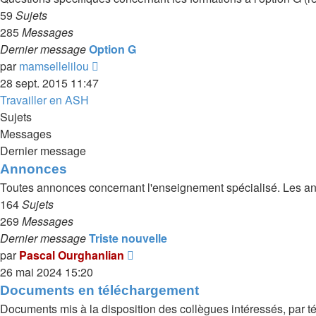
59
Sujets
285
Messages
Dernier message
Option G
Voir
par
mamsellelilou
le
28 sept. 2015 11:47
dernier
Travailler en ASH
message
Sujets
Messages
Dernier message
Annonces
Toutes annonces concernant l'enseignement spécialisé. Les ann
164
Sujets
269
Messages
Dernier message
Triste nouvelle
Voir
par
Pascal Ourghanlian
le
26 mai 2024 15:20
dernier
Documents en téléchargement
message
Documents mis à la disposition des collègues intéressés, par t