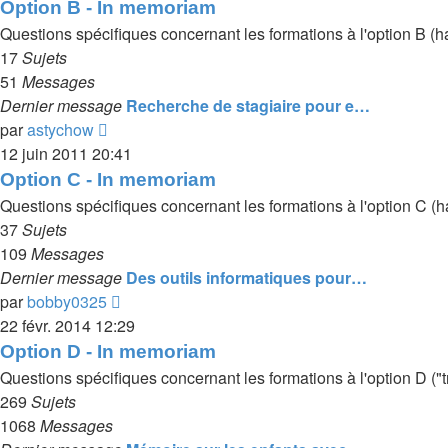
dernier
Option B - In memoriam
message
Questions spécifiques concernant les formations à l'option B (h
17
Sujets
51
Messages
Dernier message
Recherche de stagiaire pour e…
Voir
par
astychow
le
12 juin 2011 20:41
dernier
Option C - In memoriam
message
Questions spécifiques concernant les formations à l'option C (
37
Sujets
109
Messages
Dernier message
Des outils informatiques pour…
Voir
par
bobby0325
le
22 févr. 2014 12:29
dernier
Option D - In memoriam
message
Questions spécifiques concernant les formations à l'option D ("t
269
Sujets
1068
Messages