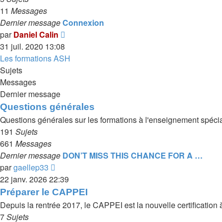
11
Messages
Dernier message
Connexion
Voir
par
Daniel Calin
le
31 juil. 2020 13:08
dernier
Les formations ASH
message
Sujets
Messages
Dernier message
Questions générales
Questions générales sur les formations à l'enseignement spécia
191
Sujets
661
Messages
Dernier message
DON’T MISS THIS CHANCE FOR A …
Voir
par
gaellep33
le
22 janv. 2026 22:39
dernier
Préparer le CAPPEI
message
Depuis la rentrée 2017, le CAPPEI est la nouvelle certificatio
7
Sujets