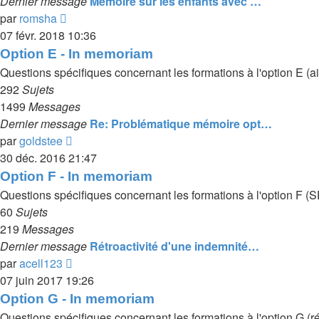
Dernier message
Mémoire sur les enfants avec …
Voir
par
romsha
le
07 févr. 2018 10:36
dernier
Option E - In memoriam
message
Questions spécifiques concernant les formations à l'option E
292
Sujets
1499
Messages
Dernier message
Re: Problématique mémoire opt…
Voir
par
goldstee
le
30 déc. 2016 21:47
dernier
Option F - In memoriam
message
Questions spécifiques concernant les formations à l'option F 
60
Sujets
219
Messages
Dernier message
Rétroactivité d'une indemnité…
Voir
par
acell123
le
07 juin 2017 19:26
dernier
Option G - In memoriam
message
Questions spécifiques concernant les formations à l'option G (r