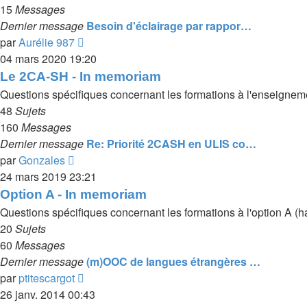
15
Messages
Dernier message
Besoin d'éclairage par rappor…
Voir
par
Aurélie 987
le
04 mars 2020 19:20
dernier
Le 2CA-SH - In memoriam
message
Questions spécifiques concernant les formations à l'enseignem
48
Sujets
160
Messages
Dernier message
Re: Priorité 2CASH en ULIS co…
Voir
par
Gonzales
le
24 mars 2019 23:21
dernier
Option A - In memoriam
message
Questions spécifiques concernant les formations à l'option A (ha
20
Sujets
60
Messages
Dernier message
(m)OOC de langues étrangères …
Voir
par
ptitescargot
le
26 janv. 2014 00:43