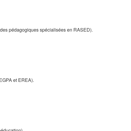
 (aides pédagogiques spécialisées en RASED).
(SEGPA et EREA).
ééducation).