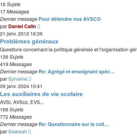
16
Sujets
17
Messages
Dernier message
Pour défendre nos AVSCO
Voir
par
Daniel Calin
le
21 janv. 2012 16:36
dernier
Problèmes généraux
message
Questions concernant la politique générale et l'organisation g
126
Sujets
419
Messages
Dernier message
Re: Agrégé et enseignant spéc…
Voir
par
Sylvaine
le
09 janv. 2024 10:41
dernier
Les auxiliaires de vie scolaire
message
AVSi, AVSco, EVS...
166
Sujets
772
Messages
Dernier message
Re: Questionnaire sur la coll…
Voir
par
Saaraah