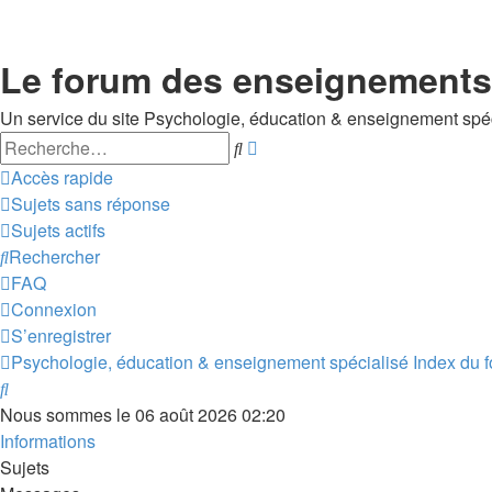
Le forum des enseignements 
Un service du site Psychologie, éducation & enseignement spé
Rechercher
Recherche
avancée
Accès rapide
Sujets sans réponse
Sujets actifs
Rechercher
FAQ
Connexion
S’enregistrer
Psychologie, éducation & enseignement spécialisé
Index du 
Rechercher
Nous sommes le 06 août 2026 02:20
Informations
Sujets