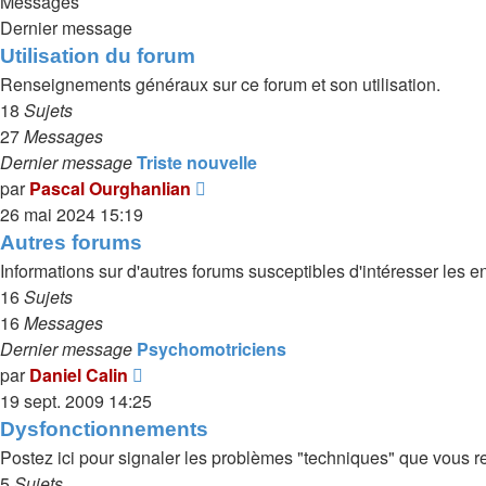
Messages
Dernier message
Utilisation du forum
Renseignements généraux sur ce forum et son utilisation.
18
Sujets
27
Messages
Dernier message
Triste nouvelle
Voir
par
Pascal Ourghanlian
le
26 mai 2024 15:19
dernier
Autres forums
message
Informations sur d'autres forums susceptibles d'intéresser les 
16
Sujets
16
Messages
Dernier message
Psychomotriciens
Voir
par
Daniel Calin
le
19 sept. 2009 14:25
dernier
Dysfonctionnements
message
Postez ici pour signaler les problèmes "techniques" que vous re
5
Sujets