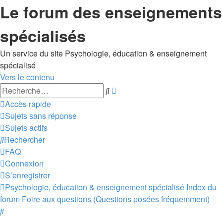
Le forum des enseignements
spécialisés
Un service du site Psychologie, éducation & enseignement
spécialisé
Vers le contenu
Recherche
Rechercher
avancée
Accès rapide
Sujets sans réponse
Sujets actifs
Rechercher
FAQ
Connexion
S’enregistrer
Psychologie, éducation & enseignement spécialisé
Index du
forum
Foire aux questions (Questions posées fréquemment)
Rechercher