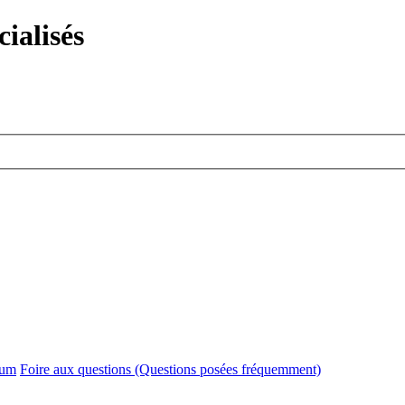
ialisés
rum
Foire aux questions (Questions posées fréquemment)