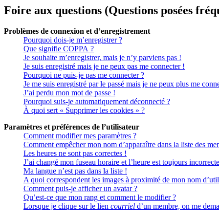
Foire aux questions (Questions posées fr
Problèmes de connexion et d’enregistrement
Pourquoi dois-je m’enregistrer ?
Que signifie COPPA ?
Je souhaite m’enregistrer, mais je n’y parviens pas !
Je suis enregistré mais je ne peux pas me connecter !
Pourquoi ne puis-je pas me connecter ?
Je me suis enregistré par le passé mais je ne peux plus me conne
J’ai perdu mon mot de passe !
Pourquoi suis-je automatiquement déconnecté ?
À quoi sert « Supprimer les cookies » ?
Paramètres et préférences de l’utilisateur
Comment modifier mes paramètres ?
Comment empêcher mon nom d’apparaître dans la liste des me
Les heures ne sont pas correctes !
J’ai changé mon fuseau horaire et l’heure est toujours incorrecte
Ma langue n’est pas dans la liste !
A quoi correspondent les images à proximité de mon nom d’util
Comment puis-je afficher un avatar ?
Qu’est-ce que mon rang et comment le modifier ?
Lorsque je clique sur le lien
courriel
d’un membre, on me deman