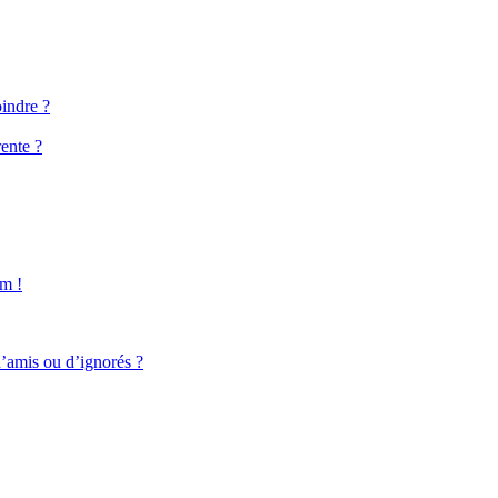
oindre ?
ente ?
um !
d’amis ou d’ignorés ?