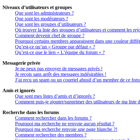
Niveaux d’utilisateurs et groupes
Que sont les administrateurs ?
Que sont les modérateurs ?
Que sont les groupes d’utilisateurs ?
Où trouver la liste des groupes d’utilisateurs et comment les rej
Comment devenir chef de groupe ?
Pourquoi certains membres apparaissent dans une couleur différ
Qu’est-ce qu’un « Groupe par défaut » ?
Qu’est-ce que le lien « L’équipe du forum » ?
Messagerie privée
Je ne peux pas envoyer de messages privés !
Je reçois sans arrêt des messages indésirables !
J’ai reçu un spam ou un courriel abusif d’un membre de ce for
Amis et ignorés
Que sont mes listes d’amis et d’ignorés ?
Comment puis-je ajouter/supprimer des utilisateurs de ma liste 
Recherche dans les forums
Comment rechercher dans les forums ?
Pourquoi ma recherche ne renvoie aucun résultat ?
Pourquoi ma recherche renvoie une page blanche ?!
Comment rechercher des membres ?