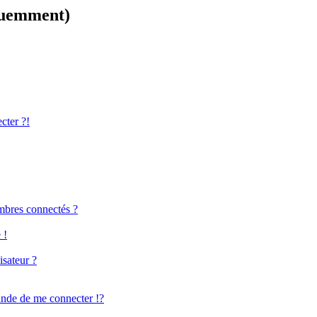
équemment)
cter ?!
mbres connectés ?
 !
isateur ?
de de me connecter !?