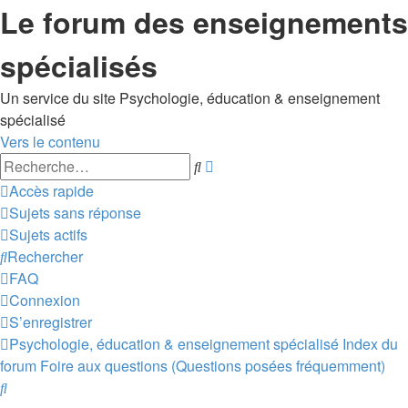
Le forum des enseignements
spécialisés
Un service du site Psychologie, éducation & enseignement
spécialisé
Vers le contenu
Recherche
Rechercher
avancée
Accès rapide
Sujets sans réponse
Sujets actifs
Rechercher
FAQ
Connexion
S’enregistrer
Psychologie, éducation & enseignement spécialisé
Index du
forum
Foire aux questions (Questions posées fréquemment)
Rechercher