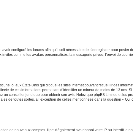
t avoir configuré les forums afin qu’il soit nécessaire de s’enregistrer pour poster
x invités comme les avatars personnalisés, la messagerie privée, l’envoi de courri
t une loi aux États-Unis qui dit que les sites Internet pouvant recueillir des infor
ollecte de ces informations permettant d’identifier un mineur de moins de 13 ans. S
tez un conseiller juridique pour obtenir son avis. Notez que phpBB Limited et les pr
gales de toutes sortes, à l’exception de celles mentionnées dans la question « Qui
réation de nouveaux comptes. Il peut également avoir banni votre IP ou interdit le no