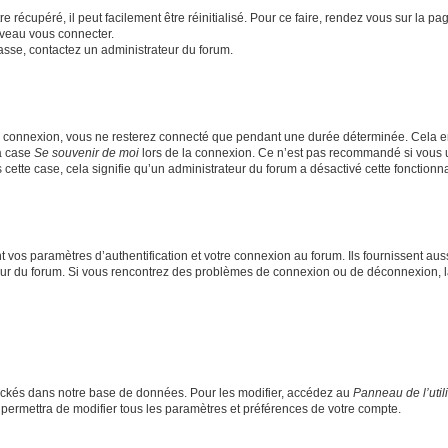
 récupéré, il peut facilement être réinitialisé. Pour ce faire, rendez vous sur la p
uveau vous connecter.
passe, contactez un administrateur du forum.
e connexion, vous ne resterez connecté que pendant une durée déterminée. Cela em
la case
Se souvenir de moi
lors de la connexion. Ce n’est pas recommandé si vous u
s cette case, cela signifie qu’un administrateur du forum a désactivé cette fonctionna
os paramètres d’authentification et votre connexion au forum. Ils fournissent aussi
teur du forum. Si vous rencontrez des problèmes de connexion ou de déconnexion, l
ockés dans notre base de données. Pour les modifier, accédez au
Panneau de l’util
 permettra de modifier tous les paramètres et préférences de votre compte.