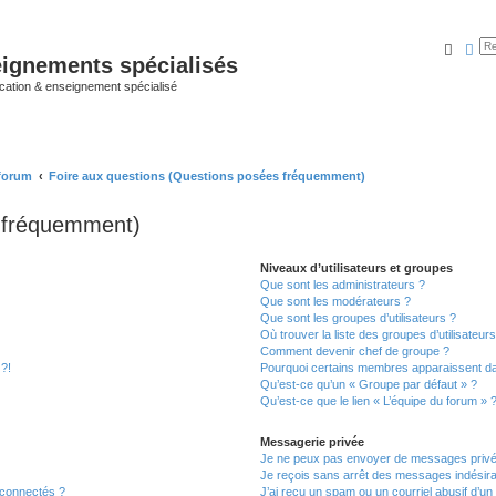
Reche
Rec
ignements spécialisés
cation & enseignement spécialisé
 forum
Foire aux questions (Questions posées fréquemment)
s fréquemment)
Niveaux d’utilisateurs et groupes
Que sont les administrateurs ?
Que sont les modérateurs ?
Que sont les groupes d’utilisateurs ?
Où trouver la liste des groupes d’utilisateur
Comment devenir chef de groupe ?
 ?!
Pourquoi certains membres apparaissent dan
Qu’est-ce qu’un « Groupe par défaut » ?
Qu’est-ce que le lien « L’équipe du forum » 
Messagerie privée
Je ne peux pas envoyer de messages privé
Je reçois sans arrêt des messages indésira
 connectés ?
J’ai reçu un spam ou un courriel abusif d’u