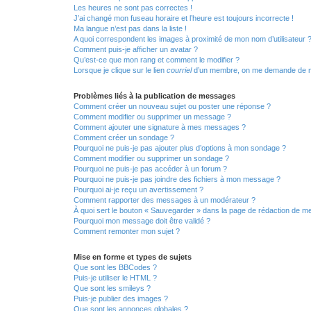
Les heures ne sont pas correctes !
J’ai changé mon fuseau horaire et l’heure est toujours incorrecte !
Ma langue n’est pas dans la liste !
A quoi correspondent les images à proximité de mon nom d’utilisateur 
Comment puis-je afficher un avatar ?
Qu’est-ce que mon rang et comment le modifier ?
Lorsque je clique sur le lien
courriel
d’un membre, on me demande de m
Problèmes liés à la publication de messages
Comment créer un nouveau sujet ou poster une réponse ?
Comment modifier ou supprimer un message ?
Comment ajouter une signature à mes messages ?
Comment créer un sondage ?
Pourquoi ne puis-je pas ajouter plus d’options à mon sondage ?
Comment modifier ou supprimer un sondage ?
Pourquoi ne puis-je pas accéder à un forum ?
Pourquoi ne puis-je pas joindre des fichiers à mon message ?
Pourquoi ai-je reçu un avertissement ?
Comment rapporter des messages à un modérateur ?
À quoi sert le bouton « Sauvegarder » dans la page de rédaction de 
Pourquoi mon message doit être validé ?
Comment remonter mon sujet ?
Mise en forme et types de sujets
Que sont les BBCodes ?
Puis-je utiliser le HTML ?
Que sont les smileys ?
Puis-je publier des images ?
Que sont les annonces globales ?