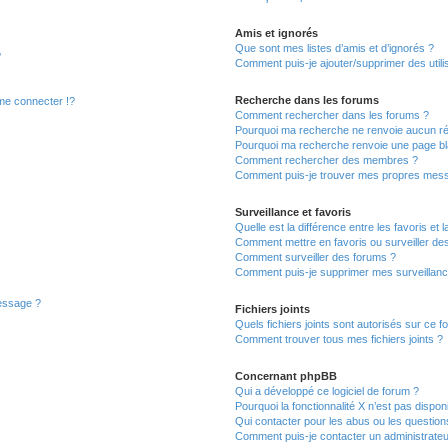
Amis et ignorés
Que sont mes listes d’amis et d’ignorés ?
?
Comment puis-je ajouter/supprimer des utilis
Recherche dans les forums
e connecter !?
Comment rechercher dans les forums ?
Pourquoi ma recherche ne renvoie aucun ré
Pourquoi ma recherche renvoie une page bl
Comment rechercher des membres ?
Comment puis-je trouver mes propres mess
Surveillance et favoris
Quelle est la différence entre les favoris et l
Comment mettre en favoris ou surveiller des
Comment surveiller des forums ?
Comment puis-je supprimer mes surveillanc
message ?
Fichiers joints
Quels fichiers joints sont autorisés sur ce f
Comment trouver tous mes fichiers joints ?
Concernant phpBB
Qui a développé ce logiciel de forum ?
Pourquoi la fonctionnalité X n’est pas dispon
Qui contacter pour les abus ou les questio
Comment puis-je contacter un administrateu