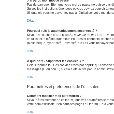
J’ai perdu mon mot de passe !
Pas de panique ! Bien que votre mot de passe ne puisse pas être
Suivez les instructions énoncées et vous devriez pouvoir à no
Si toutefois vous ne parveniez pas à réinitialiser votre mot de 
Haut
Pourquoi suis-je automatiquement déconnecté ?
Si vous ne cochez pas la case
Se souvenir de moi
lors de votr
en utilisant le même ordinateur. Pour rester connecté, cochez 
(bibliothèque, cyber-café, université, etc.). Si vous ne voyez pa
Haut
À quoi sert « Supprimer les cookies » ?
Cela supprime tous les cookies créés par phpBB qui conservent v
messages (lu ou non lu) si cela a été activé par un administra
Haut
Paramètres et préférences de l’utilisateur
Comment modifier mes paramètres ?
Si vous êtes membre de ce forum, tous vos paramètres sont st
votre nom d’utilisateur en haut des pages du forum). Cela vous
Haut