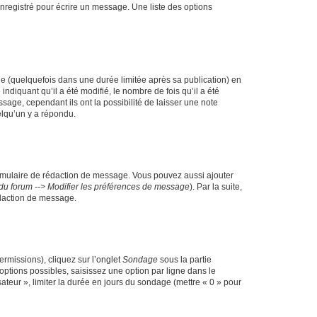
nregistré pour écrire un message. Une liste des options
 (quelquefois dans une durée limitée après sa publication) en
iquant qu’il a été modifié, le nombre de fois qu’il a été
sage, cependant ils ont la possibilité de laisser une note
elqu’un y a répondu.
rmulaire de rédaction de message. Vous pouvez aussi ajouter
du forum --> Modifier les préférences de message
). Par la suite,
daction de message.
ermissions), cliquez sur l’onglet
Sondage
sous la partie
ptions possibles, saisissez une option par ligne dans le
ateur », limiter la durée en jours du sondage (mettre « 0 » pour