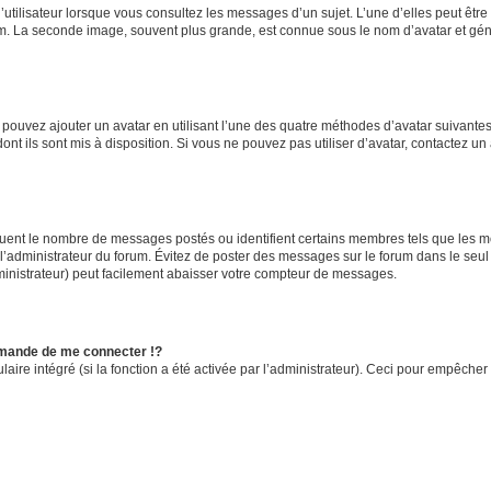
utilisateur lorsque vous consultez les messages d’un sujet. L’une d’elles peut êtr
rum. La seconde image, souvent plus grande, est connue sous le nom d’avatar et 
s pouvez ajouter un avatar en utilisant l’une des quatre méthodes d’avatar suivantes 
ont ils sont mis à disposition. Si vous ne pouvez pas utiliser d’avatar, contactez un
iquent le nombre de messages postés ou identifient certains membres tels que les 
ar l’administrateur du forum. Évitez de poster des messages sur le forum dans le seu
ministrateur) peut facilement abaisser votre compteur de messages.
mande de me connecter !?
re intégré (si la fonction a été activée par l’administrateur). Ceci pour empêcher l’u