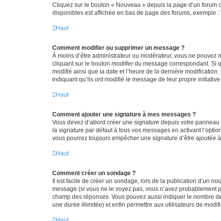
Cliquez sur le bouton « Nouveau » depuis la page d’un forum ou
disponibles est affichée en bas de page des forums, exemple 
Haut
Comment modifier ou supprimer un message ?
À moins d’être administrateur ou modérateur, vous ne pouvez 
cliquant sur le bouton
modifier
du message correspondant. Si que
modifié ainsi que la date et l’heure de la dernière modificatio
indiquant qu’ils ont modifié le message de leur propre initiat
Haut
Comment ajouter une signature à mes messages ?
Vous devez d’abord créer une signature depuis votre panneau d
la signature par défaut à tous vos messages en activant l’option
vous pourrez toujours empêcher une signature d’être ajoutée
Haut
Comment créer un sondage ?
Il est facile de créer un sondage, lors de la publication d’un n
message (si vous ne le voyez pas, vous n’avez probablement pas
champ des réponses. Vous pouvez aussi indiquer le nombre de rép
une durée illimitée) et enfin permettre aux utilisateurs de modifi
Haut