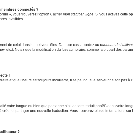
s membres connectés ?
forum », vous trouverez l’option
Cacher mon statut en ligne
. Si vous activez cette o
es invisibles.
ifférent de celui dans lequel vous êtes. Dans ce cas, accédez au
panneau de l’utilisa
ney, etc.). Notez que la modification du fuseau horaire, comme la plupart des para
ecte !
aire et que l’heure est toujours incorrecte, il se peut que le serveur ne soit pas à
installé votre langue ou bien que personne n’ait encore traduit phpBB dans votre l
s à créer et partager une nouvelle traduction. Vous trouverez plus d’informations sur l
tilisateur ?