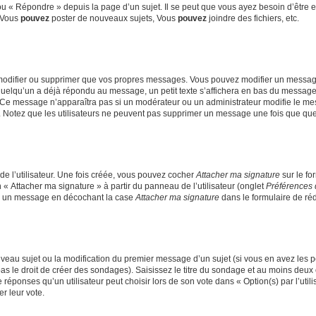
 « Répondre » depuis la page d’un sujet. Il se peut que vous ayez besoin d’être e
: Vous
pouvez
poster de nouveaux sujets, Vous
pouvez
joindre des fichiers, etc.
modifier ou supprimer que vos propres messages. Vous pouvez modifier un message
lqu’un a déjà répondu au message, un petit texte s’affichera en bas du message ind
n. Ce message n’apparaîtra pas si un modérateur ou un administrateur modifie le mes
ive. Notez que les utilisateurs ne peuvent pas supprimer un message une fois que qu
e l’utilisateur. Une fois créée, vous pouvez cocher
Attacher ma signature
sur le fo
 « Attacher ma signature » à partir du panneau de l’utilisateur (onglet
Préférences 
 à un message en décochant la case
Attacher ma signature
dans le formulaire de ré
ouveau sujet ou la modification du premier message d’un sujet (si vous en avez les p
 le droit de créer des sondages). Saisissez le titre du sondage et au moins deux o
onses qu’un utilisateur peut choisir lors de son vote dans « Option(s) par l’utilis
er leur vote.