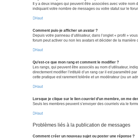
Il y a deux images qui peuvent être associées avec votre nom d’
indiquant votre nombre de messages ou votre statut sur le fo
Haut
Comment puis-je afficher un avatar ?
Depuis votre panneau d’utilisateur, dans l’onglet « profil » vou
forum peut activer ou non les avatars et décider de la manière d
Haut
Qu’est-ce que mon rang et comment le modifier ?
Les rangs, qui peuvent être associés au nom d’utilisateur, ind
directement modifier l’intitulé d’un rang car il est paramétré p
cette pratique est rarement tolérée et un modérateur (ou un ad
Haut
Lorsque je clique sur le lien
courriel
d’un membre, on me de
Seuls les membres peuvent s’envoyer des courriels via le formulai
Haut
Problèmes liés à la publication de messages
Comment créer un nouveau sujet ou poster une réponse ?