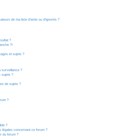
ateurs de ma liste d’amis ou d’ignorés ?
sultat ?
anche ?!
ages et sujets ?
a surveillance ?
 sujets ?
es de sujets ?
orum ?
ible ?
ns légales concernant ce forum ?
r du forum ?