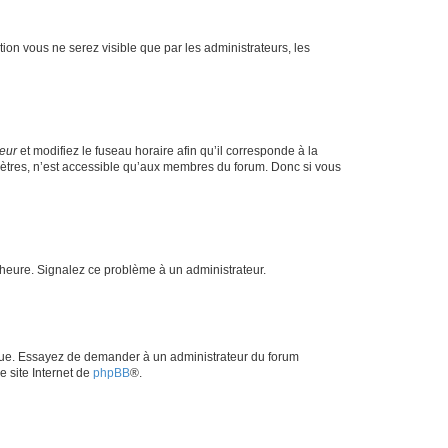
ption vous ne serez visible que par les administrateurs, les
teur
et modifiez le fuseau horaire afin qu’il corresponde à la
mètres, n’est accessible qu’aux membres du forum. Donc si vous
 l’heure. Signalez ce problème à un administrateur.
angue. Essayez de demander à un administrateur du forum
e site Internet de
phpBB
®.