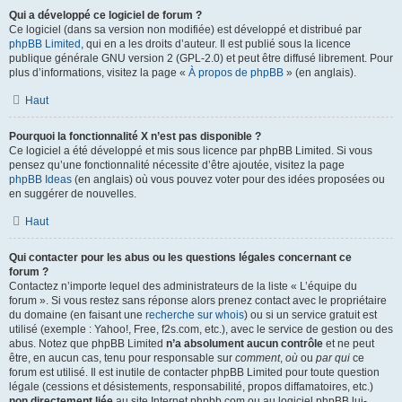
Qui a développé ce logiciel de forum ?
Ce logiciel (dans sa version non modifiée) est développé et distribué par
phpBB Limited
, qui en a les droits d’auteur. Il est publié sous la licence
publique générale GNU version 2 (GPL-2.0) et peut être diffusé librement. Pour
plus d’informations, visitez la page «
À propos de phpBB
» (en anglais).
Haut
Pourquoi la fonctionnalité X n’est pas disponible ?
Ce logiciel a été développé et mis sous licence par phpBB Limited. Si vous
pensez qu’une fonctionnalité nécessite d’être ajoutée, visitez la page
phpBB Ideas
(en anglais) où vous pouvez voter pour des idées proposées ou
en suggérer de nouvelles.
Haut
Qui contacter pour les abus ou les questions légales concernant ce
forum ?
Contactez n’importe lequel des administrateurs de la liste « L’équipe du
forum ». Si vous restez sans réponse alors prenez contact avec le propriétaire
du domaine (en faisant une
recherche sur whois
) ou si un service gratuit est
utilisé (exemple : Yahoo!, Free, f2s.com, etc.), avec le service de gestion ou des
abus. Notez que phpBB Limited
n’a absolument aucun contrôle
et ne peut
être, en aucun cas, tenu pour responsable sur
comment
,
où
ou
par qui
ce
forum est utilisé. Il est inutile de contacter phpBB Limited pour toute question
légale (cessions et désistements, responsabilité, propos diffamatoires, etc.)
non directement liée
au site Internet phpbb.com ou au logiciel phpBB lui-