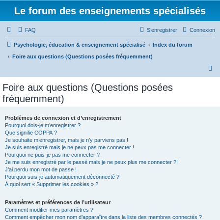
Le forum des enseignements spécialisés
FAQ
S’enregistrer
Connexion
Psychologie, éducation & enseignement spécialisé
Index du forum
Foire aux questions (Questions posées fréquemment)
R
e
Foire aux questions (Questions posées
c
fréquemment)
h
e
Problèmes de connexion et d’enregistrement
Pourquoi dois-je m’enregistrer ?
r
Que signifie COPPA ?
c
Je souhaite m’enregistrer, mais je n’y parviens pas !
Je suis enregistré mais je ne peux pas me connecter !
h
Pourquoi ne puis-je pas me connecter ?
Je me suis enregistré par le passé mais je ne peux plus me connecter ?!
e
J’ai perdu mon mot de passe !
r
Pourquoi suis-je automatiquement déconnecté ?
À quoi sert « Supprimer les cookies » ?
Paramètres et préférences de l’utilisateur
Comment modifier mes paramètres ?
Comment empêcher mon nom d’apparaître dans la liste des membres connectés ?