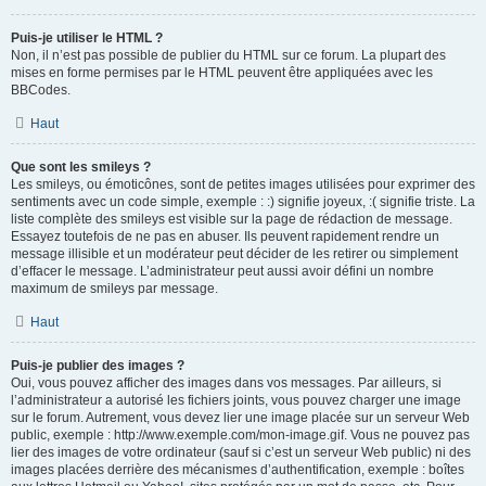
Puis-je utiliser le HTML ?
Non, il n’est pas possible de publier du HTML sur ce forum. La plupart des
mises en forme permises par le HTML peuvent être appliquées avec les
BBCodes.
Haut
Que sont les smileys ?
Les smileys, ou émoticônes, sont de petites images utilisées pour exprimer des
sentiments avec un code simple, exemple : :) signifie joyeux, :( signifie triste. La
liste complète des smileys est visible sur la page de rédaction de message.
Essayez toutefois de ne pas en abuser. Ils peuvent rapidement rendre un
message illisible et un modérateur peut décider de les retirer ou simplement
d’effacer le message. L’administrateur peut aussi avoir défini un nombre
maximum de smileys par message.
Haut
Puis-je publier des images ?
Oui, vous pouvez afficher des images dans vos messages. Par ailleurs, si
l’administrateur a autorisé les fichiers joints, vous pouvez charger une image
sur le forum. Autrement, vous devez lier une image placée sur un serveur Web
public, exemple : http://www.exemple.com/mon-image.gif. Vous ne pouvez pas
lier des images de votre ordinateur (sauf si c’est un serveur Web public) ni des
images placées derrière des mécanismes d’authentification, exemple : boîtes