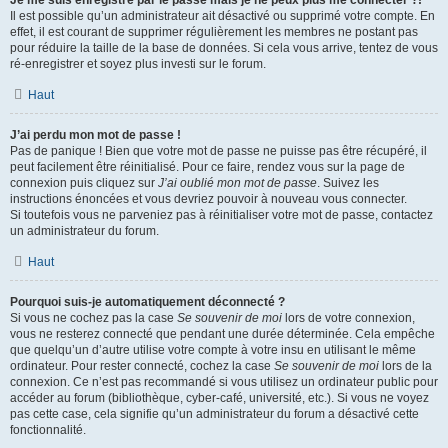
Je me suis enregistré par le passé mais je ne peux plus me connecter ?!
Il est possible qu’un administrateur ait désactivé ou supprimé votre compte. En
effet, il est courant de supprimer régulièrement les membres ne postant pas
pour réduire la taille de la base de données. Si cela vous arrive, tentez de vous
ré-enregistrer et soyez plus investi sur le forum.
Haut
J’ai perdu mon mot de passe !
Pas de panique ! Bien que votre mot de passe ne puisse pas être récupéré, il
peut facilement être réinitialisé. Pour ce faire, rendez vous sur la page de
connexion puis cliquez sur
J’ai oublié mon mot de passe
. Suivez les
instructions énoncées et vous devriez pouvoir à nouveau vous connecter.
Si toutefois vous ne parveniez pas à réinitialiser votre mot de passe, contactez
un administrateur du forum.
Haut
Pourquoi suis-je automatiquement déconnecté ?
Si vous ne cochez pas la case
Se souvenir de moi
lors de votre connexion,
vous ne resterez connecté que pendant une durée déterminée. Cela empêche
que quelqu’un d’autre utilise votre compte à votre insu en utilisant le même
ordinateur. Pour rester connecté, cochez la case
Se souvenir de moi
lors de la
connexion. Ce n’est pas recommandé si vous utilisez un ordinateur public pour
accéder au forum (bibliothèque, cyber-café, université, etc.). Si vous ne voyez
pas cette case, cela signifie qu’un administrateur du forum a désactivé cette
fonctionnalité.