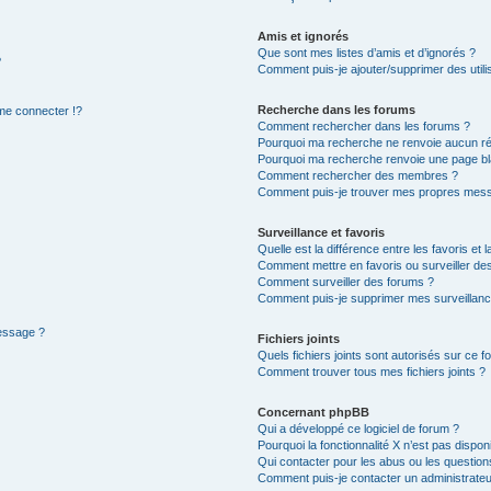
Amis et ignorés
Que sont mes listes d’amis et d’ignorés ?
?
Comment puis-je ajouter/supprimer des utilis
Recherche dans les forums
e connecter !?
Comment rechercher dans les forums ?
Pourquoi ma recherche ne renvoie aucun ré
Pourquoi ma recherche renvoie une page bl
Comment rechercher des membres ?
Comment puis-je trouver mes propres mess
Surveillance et favoris
Quelle est la différence entre les favoris et l
Comment mettre en favoris ou surveiller des
Comment surveiller des forums ?
Comment puis-je supprimer mes surveillanc
message ?
Fichiers joints
Quels fichiers joints sont autorisés sur ce f
Comment trouver tous mes fichiers joints ?
Concernant phpBB
Qui a développé ce logiciel de forum ?
Pourquoi la fonctionnalité X n’est pas dispon
Qui contacter pour les abus ou les questio
Comment puis-je contacter un administrateu