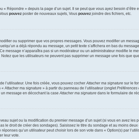
 « Répondre » depuis la page d’un sujet. Il se peut que vous ayez besoin d’être e
: Vous
pouvez
poster de nouveaux sujets, Vous
pouvez
joindre des fichiers, etc.
modifier ou supprimer que vos propres messages. Vous pouvez modifier un message
lqu’un a déjà répondu au message, un petit texte s’affichera en bas du message ind
n. Ce message n’apparaîtra pas si un modérateur ou un administrateur modifie le mes
ive. Notez que les utilisateurs ne peuvent pas supprimer un message une fois que qu
e l’utilisateur. Une fois créée, vous pouvez cocher
Attacher ma signature
sur le fo
 « Attacher ma signature » à partir du panneau de l’utilisateur (onglet
Préférences 
 à un message en décochant la case
Attacher ma signature
dans le formulaire de ré
ouveau sujet ou la modification du premier message d’un sujet (si vous en avez les p
 le droit de créer des sondages). Saisissez le titre du sondage et au moins deux o
onses qu’un utilisateur peut choisir lors de son vote dans « Option(s) par l’utilis
er leur vote.