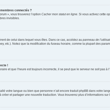
s membres connectés ?
forum », vous trouverez l’option
Cacher mon statut en ligne
. Si vous activez cette o
es invisibles.
ifférent de celui dans lequel vous êtes. Dans ce cas, accédez au
panneau de l’utilisa
ney, etc.). Notez que la modification du fuseau horaire, comme la plupart des para
ecte !
aire et que l’heure est toujours incorrecte, il se peut que le serveur ne soit pas à
installé votre langue ou bien que personne n’ait encore traduit phpBB dans votre l
s à créer et partager une nouvelle traduction. Vous trouverez plus d’informations sur l