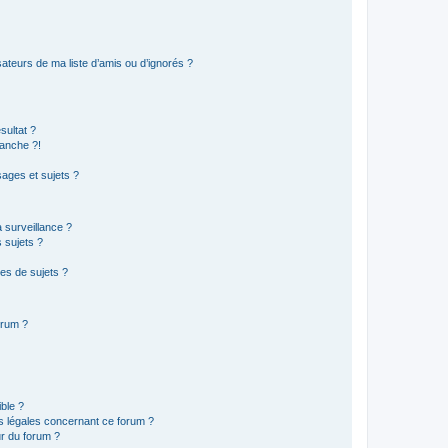
ateurs de ma liste d’amis ou d’ignorés ?
sultat ?
anche ?!
ages et sujets ?
a surveillance ?
 sujets ?
es de sujets ?
orum ?
ible ?
ns légales concernant ce forum ?
r du forum ?