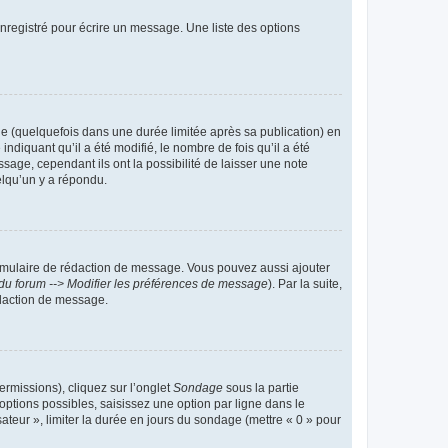
nregistré pour écrire un message. Une liste des options
 (quelquefois dans une durée limitée après sa publication) en
iquant qu’il a été modifié, le nombre de fois qu’il a été
sage, cependant ils ont la possibilité de laisser une note
elqu’un y a répondu.
rmulaire de rédaction de message. Vous pouvez aussi ajouter
du forum --> Modifier les préférences de message
). Par la suite,
daction de message.
ermissions), cliquez sur l’onglet
Sondage
sous la partie
ptions possibles, saisissez une option par ligne dans le
ateur », limiter la durée en jours du sondage (mettre « 0 » pour