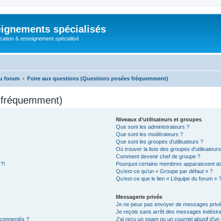
ignements spécialisés
cation & enseignement spécialisé
u forum
Foire aux questions (Questions posées fréquemment)
s fréquemment)
Niveaux d’utilisateurs et groupes
Que sont les administrateurs ?
Que sont les modérateurs ?
Que sont les groupes d’utilisateurs ?
Où trouver la liste des groupes d’utilisateur
Comment devenir chef de groupe ?
 ?!
Pourquoi certains membres apparaissent dan
Qu’est-ce qu’un « Groupe par défaut » ?
Qu’est-ce que le lien « L’équipe du forum » 
Messagerie privée
Je ne peux pas envoyer de messages privé
Je reçois sans arrêt des messages indésira
 connectés ?
J’ai reçu un spam ou un courriel abusif d’u