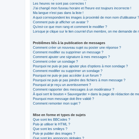
Les heures ne sont pas correctes !
J’ai changé mon fuseau horaire et l’heure est toujours incorrecte !
Ma langue n’est pas dans la liste !
A quoi correspondent les images à proximité de mon nom d’utilisateur 
Comment puis-je afficher un avatar ?
Qu’est-ce que mon rang et comment le modifier ?
Lorsque je clique sur le lien
courriel
d’un membre, on me demande de m
Problèmes liés à la publication de messages
Comment créer un nouveau sujet ou poster une réponse ?
Comment modifier ou supprimer un message ?
Comment ajouter une signature à mes messages ?
Comment créer un sondage ?
Pourquoi ne puis-je pas ajouter plus d’options à mon sondage ?
Comment modifier ou supprimer un sondage ?
Pourquoi ne puis-je pas accéder à un forum ?
Pourquoi ne puis-je pas joindre des fichiers à mon message ?
Pourquoi ai-je reçu un avertissement ?
Comment rapporter des messages à un modérateur ?
À quoi sert le bouton « Sauvegarder » dans la page de rédaction de 
Pourquoi mon message doit être validé ?
Comment remonter mon sujet ?
Mise en forme et types de sujets
Que sont les BBCodes ?
Puis-je utiliser le HTML ?
Que sont les smileys ?
Puis-je publier des images ?
Que sont les annonces globales ?