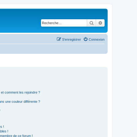
Rechercher
Recherche avancé
S’enregistrer
Connexion
s et comment les rejoindre ?
s une couleur différente ?
?
s !
bles !
n membre de ce forum !