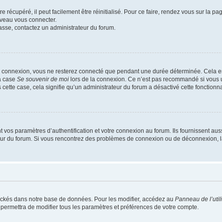
 récupéré, il peut facilement être réinitialisé. Pour ce faire, rendez vous sur la p
uveau vous connecter.
passe, contactez un administrateur du forum.
e connexion, vous ne resterez connecté que pendant une durée déterminée. Cela em
la case
Se souvenir de moi
lors de la connexion. Ce n’est pas recommandé si vous u
s cette case, cela signifie qu’un administrateur du forum a désactivé cette fonctionna
os paramètres d’authentification et votre connexion au forum. Ils fournissent aussi
teur du forum. Si vous rencontrez des problèmes de connexion ou de déconnexion, l
ockés dans notre base de données. Pour les modifier, accédez au
Panneau de l’util
 permettra de modifier tous les paramètres et préférences de votre compte.