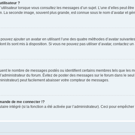
tilisateur ?
utilisateur lorsque vous consultez les messages d’un sujet. L’une d’elles peut êtr
rum. La seconde image, souvent plus grande, est connue sous le nom d’avatar et 
s pouvez ajouter un avatar en utilisant l’une des quatre méthodes d’avatar suivantes 
ont ils sont mis à disposition. Si vous ne pouvez pas utiliser d’avatar, contactez un
iquent le nombre de messages postés ou identifient certains membres tels que les 
ar l’administrateur du forum. Évitez de poster des messages sur le forum dans le seu
ministrateur) peut facilement abaisser votre compteur de messages.
mande de me connecter !?
re intégré (si la fonction a été activée par l’administrateur). Ceci pour empêcher l’u