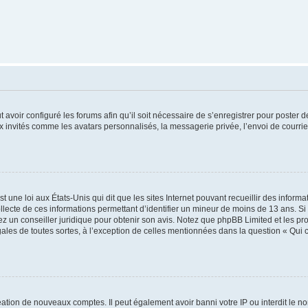
t avoir configuré les forums afin qu’il soit nécessaire de s’enregistrer pour poster
x invités comme les avatars personnalisés, la messagerie privée, l’envoi de courri
t une loi aux États-Unis qui dit que les sites Internet pouvant recueillir des infor
ollecte de ces informations permettant d’identifier un mineur de moins de 13 ans. S
tez un conseiller juridique pour obtenir son avis. Notez que phpBB Limited et les pr
gales de toutes sortes, à l’exception de celles mentionnées dans la question « Qui
réation de nouveaux comptes. Il peut également avoir banni votre IP ou interdit le no