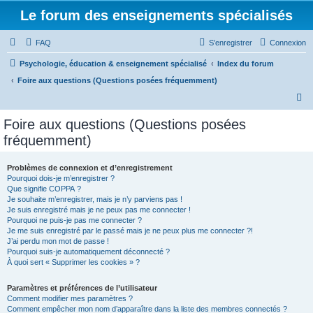
Le forum des enseignements spécialisés
FAQ
S’enregistrer
Connexion
Psychologie, éducation & enseignement spécialisé
Index du forum
Foire aux questions (Questions posées fréquemment)
R
e
Foire aux questions (Questions posées
c
fréquemment)
h
e
Problèmes de connexion et d’enregistrement
Pourquoi dois-je m’enregistrer ?
r
Que signifie COPPA ?
c
Je souhaite m’enregistrer, mais je n’y parviens pas !
Je suis enregistré mais je ne peux pas me connecter !
h
Pourquoi ne puis-je pas me connecter ?
Je me suis enregistré par le passé mais je ne peux plus me connecter ?!
e
J’ai perdu mon mot de passe !
r
Pourquoi suis-je automatiquement déconnecté ?
À quoi sert « Supprimer les cookies » ?
Paramètres et préférences de l’utilisateur
Comment modifier mes paramètres ?
Comment empêcher mon nom d’apparaître dans la liste des membres connectés ?