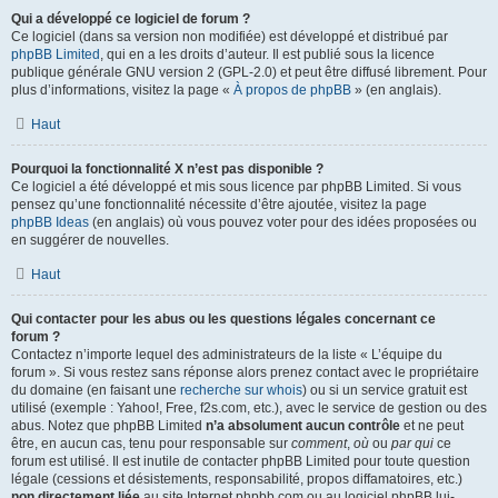
Qui a développé ce logiciel de forum ?
Ce logiciel (dans sa version non modifiée) est développé et distribué par
phpBB Limited
, qui en a les droits d’auteur. Il est publié sous la licence
publique générale GNU version 2 (GPL-2.0) et peut être diffusé librement. Pour
plus d’informations, visitez la page «
À propos de phpBB
» (en anglais).
Haut
Pourquoi la fonctionnalité X n’est pas disponible ?
Ce logiciel a été développé et mis sous licence par phpBB Limited. Si vous
pensez qu’une fonctionnalité nécessite d’être ajoutée, visitez la page
phpBB Ideas
(en anglais) où vous pouvez voter pour des idées proposées ou
en suggérer de nouvelles.
Haut
Qui contacter pour les abus ou les questions légales concernant ce
forum ?
Contactez n’importe lequel des administrateurs de la liste « L’équipe du
forum ». Si vous restez sans réponse alors prenez contact avec le propriétaire
du domaine (en faisant une
recherche sur whois
) ou si un service gratuit est
utilisé (exemple : Yahoo!, Free, f2s.com, etc.), avec le service de gestion ou des
abus. Notez que phpBB Limited
n’a absolument aucun contrôle
et ne peut
être, en aucun cas, tenu pour responsable sur
comment
,
où
ou
par qui
ce
forum est utilisé. Il est inutile de contacter phpBB Limited pour toute question
légale (cessions et désistements, responsabilité, propos diffamatoires, etc.)
non directement liée
au site Internet phpbb.com ou au logiciel phpBB lui-