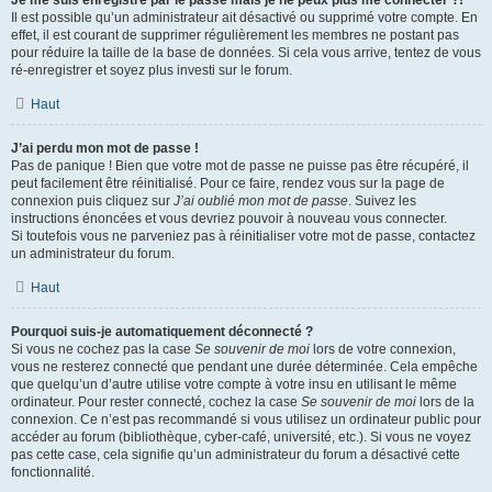
Je me suis enregistré par le passé mais je ne peux plus me connecter ?!
Il est possible qu’un administrateur ait désactivé ou supprimé votre compte. En
effet, il est courant de supprimer régulièrement les membres ne postant pas
pour réduire la taille de la base de données. Si cela vous arrive, tentez de vous
ré-enregistrer et soyez plus investi sur le forum.
Haut
J’ai perdu mon mot de passe !
Pas de panique ! Bien que votre mot de passe ne puisse pas être récupéré, il
peut facilement être réinitialisé. Pour ce faire, rendez vous sur la page de
connexion puis cliquez sur
J’ai oublié mon mot de passe
. Suivez les
instructions énoncées et vous devriez pouvoir à nouveau vous connecter.
Si toutefois vous ne parveniez pas à réinitialiser votre mot de passe, contactez
un administrateur du forum.
Haut
Pourquoi suis-je automatiquement déconnecté ?
Si vous ne cochez pas la case
Se souvenir de moi
lors de votre connexion,
vous ne resterez connecté que pendant une durée déterminée. Cela empêche
que quelqu’un d’autre utilise votre compte à votre insu en utilisant le même
ordinateur. Pour rester connecté, cochez la case
Se souvenir de moi
lors de la
connexion. Ce n’est pas recommandé si vous utilisez un ordinateur public pour
accéder au forum (bibliothèque, cyber-café, université, etc.). Si vous ne voyez
pas cette case, cela signifie qu’un administrateur du forum a désactivé cette
fonctionnalité.