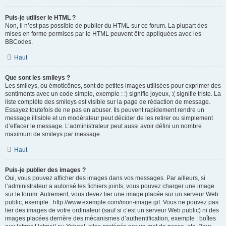
Puis-je utiliser le HTML ?
Non, il n’est pas possible de publier du HTML sur ce forum. La plupart des
mises en forme permises par le HTML peuvent être appliquées avec les
BBCodes.
Haut
Que sont les smileys ?
Les smileys, ou émoticônes, sont de petites images utilisées pour exprimer des
sentiments avec un code simple, exemple : :) signifie joyeux, :( signifie triste. La
liste complète des smileys est visible sur la page de rédaction de message.
Essayez toutefois de ne pas en abuser. Ils peuvent rapidement rendre un
message illisible et un modérateur peut décider de les retirer ou simplement
d’effacer le message. L’administrateur peut aussi avoir défini un nombre
maximum de smileys par message.
Haut
Puis-je publier des images ?
Oui, vous pouvez afficher des images dans vos messages. Par ailleurs, si
l’administrateur a autorisé les fichiers joints, vous pouvez charger une image
sur le forum. Autrement, vous devez lier une image placée sur un serveur Web
public, exemple : http://www.exemple.com/mon-image.gif. Vous ne pouvez pas
lier des images de votre ordinateur (sauf si c’est un serveur Web public) ni des
images placées derrière des mécanismes d’authentification, exemple : boîtes