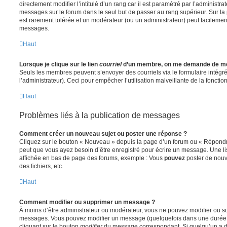
directement modifier l’intitulé d’un rang car il est paramétré par l’administr
messages sur le forum dans le seul but de passer au rang supérieur. Sur la 
est rarement tolérée et un modérateur (ou un administrateur) peut facileme
messages.
Haut
Lorsque je clique sur le lien
courriel
d’un membre, on me demande de me
Seuls les membres peuvent s’envoyer des courriels via le formulaire intégré (
l’administrateur). Ceci pour empêcher l’utilisation malveillante de la fonctionn
Haut
Problèmes liés à la publication de messages
Comment créer un nouveau sujet ou poster une réponse ?
Cliquez sur le bouton « Nouveau » depuis la page d’un forum ou « Répondre 
peut que vous ayez besoin d’être enregistré pour écrire un message. Une li
affichée en bas de page des forums, exemple : Vous
pouvez
poster de nouv
des fichiers, etc.
Haut
Comment modifier ou supprimer un message ?
À moins d’être administrateur ou modérateur, vous ne pouvez modifier ou 
messages. Vous pouvez modifier un message (quelquefois dans une durée l
cliquant sur le bouton
modifier
du message correspondant. Si quelqu’un a d