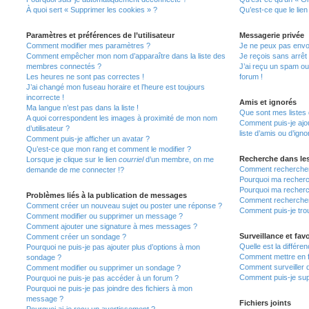
À quoi sert « Supprimer les cookies » ?
Qu’est-ce que le lien
Paramètres et préférences de l’utilisateur
Messagerie privée
Comment modifier mes paramètres ?
Je ne peux pas envo
Comment empêcher mon nom d’apparaître dans la liste des
Je reçois sans arrêt
membres connectés ?
J’ai reçu un spam ou
Les heures ne sont pas correctes !
forum !
J’ai changé mon fuseau horaire et l’heure est toujours
incorrecte !
Amis et ignorés
Ma langue n’est pas dans la liste !
Que sont mes listes 
A quoi correspondent les images à proximité de mon nom
Comment puis-je ajou
d’utilisateur ?
liste d’amis ou d’igno
Comment puis-je afficher un avatar ?
Qu’est-ce que mon rang et comment le modifier ?
Recherche dans le
Lorsque je clique sur le lien
courriel
d’un membre, on me
Comment rechercher
demande de me connecter !?
Pourquoi ma recherc
Pourquoi ma recherc
Problèmes liés à la publication de messages
Comment recherche
Comment créer un nouveau sujet ou poster une réponse ?
Comment puis-je tro
Comment modifier ou supprimer un message ?
Comment ajouter une signature à mes messages ?
Surveillance et favo
Comment créer un sondage ?
Quelle est la différen
Pourquoi ne puis-je pas ajouter plus d’options à mon
Comment mettre en fa
sondage ?
Comment surveiller 
Comment modifier ou supprimer un sondage ?
Comment puis-je sup
Pourquoi ne puis-je pas accéder à un forum ?
Pourquoi ne puis-je pas joindre des fichiers à mon
message ?
Fichiers joints
Pourquoi ai-je reçu un avertissement ?