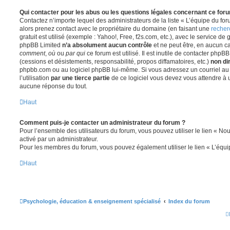
Qui contacter pour les abus ou les questions légales concernant ce for
Contactez n’importe lequel des administrateurs de la liste « L’équipe du fo
alors prenez contact avec le propriétaire du domaine (en faisant une
recher
gratuit est utilisé (exemple : Yahoo!, Free, f2s.com, etc.), avec le service d
phpBB Limited
n’a absolument aucun contrôle
et ne peut être, en aucun c
comment
,
où
ou
par qui
ce forum est utilisé. Il est inutile de contacter phpB
(cessions et désistements, responsabilité, propos diffamatoires, etc.)
non di
phpbb.com ou au logiciel phpBB lui-même. Si vous adressez un courriel a
l’utilisation
par une tierce partie
de ce logiciel vous devez vous attendre à 
aucune réponse du tout.
Haut
Comment puis-je contacter un administrateur du forum ?
Pour l’ensemble des utilisateurs du forum, vous pouvez utiliser le lien « Nous
activé par un administrateur.
Pour les membres du forum, vous pouvez également utiliser le lien « L’équi
Haut
Psychologie, éducation & enseignement spécialisé
Index du forum