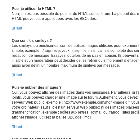
Puis-je utiliser le HTML ?
Non, il n’est pas possible de publier du HTML sur ce forum. La plupart des 
HTML peuvent être appliquées avec les BBCodes.
Haut
Que sont les smileys ?
Les smileys, ou émoticônes, sont de petites images utilisées pour exprime
simple, exemple : :) signifie joyeux, :( signifie triste. La liste complète des s
rédaction de message. Essayez toutefois de ne pas en abuser. Ils peuvent
illisible et un modérateur peut décider de les retirer ou simplement d’efface
aussi avoir défini un nombre maximum de smileys par message.
Haut
Puis-je publier des images ?
Oui, vous pouvez afficher des images dans vos messages. Par ailleurs, si l’a
joints, vous pouvez charger une image sur le forum. Autrement, vous devez 
serveur Web public, exemple : http://www.exemple.com/mon-image.gif. Vou
votre ordinateur (sauf si c’est un serveur Web public) ni des images placé
d’authentification, exemple : boîtes aux lettres Hotmail ou Yahoo!, sites pro
afficher l’image, utilisez la balise BBCode [img].
Haut