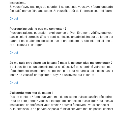
instructions.
Si vous n’avez pas reçu de courriel, il se peut que vous ayez fourni une adre
été traité par un filtre anti-spam. Si vous êtes sûr de l’adresse courriel fourn
Haut
Pourquoi ne puis-je pas me connecter ?
Plusieurs raisons pourraient expliquer cela. Premièrement, vérifiez que votre
passe soient corrects. S’ils le sont, contactez un administrateur du forum po
banni. Il est également possible que le propriétaire du site Internet ait une 
et qu’il devra la corriger.
Haut
Je me suis enregistré par le passé mais je ne peux plus me connecter ?
Il est possible qu’un administrateur ait désactivé ou supprimé votre compte. 
régulièrement les membres ne postant pas pour réduire la taille de la base 
tentez de vous ré-enregistrer et soyez plus investi sur le forum.
Haut
J’ai perdu mon mot de passe !
Pas de panique ! Bien que votre mot de passe ne puisse pas être récupéré, il 
Pour ce faire, rendez vous sur la page de connexion puis cliquez sur
J’ai o
instructions énoncées et vous devriez pouvoir à nouveau vous connecter.
Si toutefois vous ne parveniez pas à réinitialiser votre mot de passe, contac