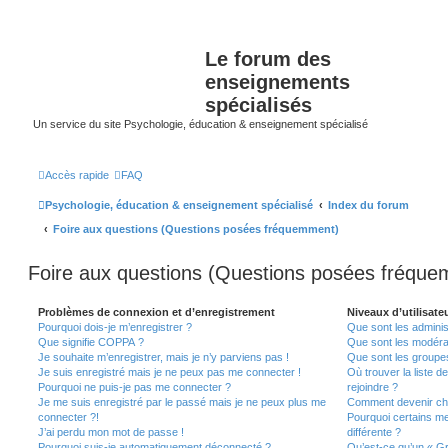
Le forum des
enseignements
spécialisés
Un service du site Psychologie, éducation & enseignement spécialisé
Accès rapide
FAQ
Psychologie, éducation & enseignement spécialisé
Index du forum
Foire aux questions (Questions posées fréquemment)
Foire aux questions (Questions posées fréqu
Problèmes de connexion et d’enregistrement
Niveaux d’utilisate
Pourquoi dois-je m’enregistrer ?
Que sont les adminis
Que signifie COPPA ?
Que sont les modéra
Je souhaite m’enregistrer, mais je n’y parviens pas !
Que sont les groupes 
Je suis enregistré mais je ne peux pas me connecter !
Où trouver la liste d
Pourquoi ne puis-je pas me connecter ?
rejoindre ?
Je me suis enregistré par le passé mais je ne peux plus me
Comment devenir ch
connecter ?!
Pourquoi certains m
J’ai perdu mon mot de passe !
différente ?
Pourquoi suis-je automatiquement déconnecté ?
Qu’est-ce qu’un « Gr