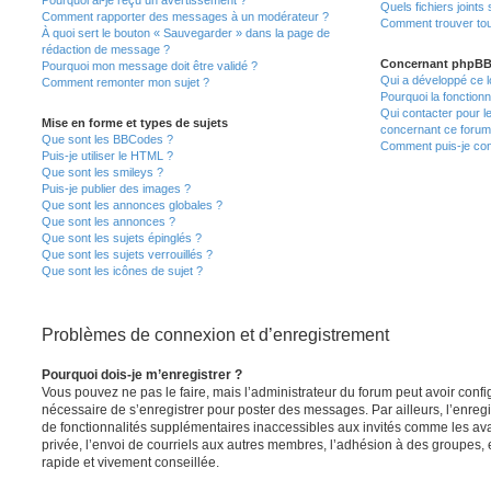
Quels fichiers joints
Comment rapporter des messages à un modérateur ?
Comment trouver tous
À quoi sert le bouton « Sauvegarder » dans la page de
rédaction de message ?
Concernant phpB
Pourquoi mon message doit être validé ?
Qui a développé ce l
Comment remonter mon sujet ?
Pourquoi la fonctionn
Qui contacter pour l
Mise en forme et types de sujets
concernant ce forum
Que sont les BBCodes ?
Comment puis-je cont
Puis-je utiliser le HTML ?
Que sont les smileys ?
Puis-je publier des images ?
Que sont les annonces globales ?
Que sont les annonces ?
Que sont les sujets épinglés ?
Que sont les sujets verrouillés ?
Que sont les icônes de sujet ?
Problèmes de connexion et d’enregistrement
Pourquoi dois-je m’enregistrer ?
Vous pouvez ne pas le faire, mais l’administrateur du forum peut avoir configu
nécessaire de s’enregistrer pour poster des messages. Par ailleurs, l’enreg
de fonctionnalités supplémentaires inaccessibles aux invités comme les av
privée, l’envoi de courriels aux autres membres, l’adhésion à des groupes, 
rapide et vivement conseillée.