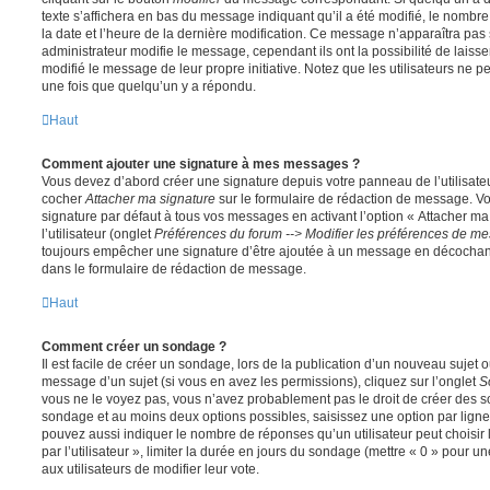
texte s’affichera en bas du message indiquant qu’il a été modifié, le nombre 
la date et l’heure de la dernière modification. Ce message n’apparaîtra pas
administrateur modifie le message, cependant ils ont la possibilité de laisse
modifié le message de leur propre initiative. Notez que les utilisateurs n
une fois que quelqu’un y a répondu.
Haut
Comment ajouter une signature à mes messages ?
Vous devez d’abord créer une signature depuis votre panneau de l’utilisate
cocher
Attacher ma signature
sur le formulaire de rédaction de message. Vo
signature par défaut à tous vos messages en activant l’option « Attacher ma
l’utilisateur (onglet
Préférences du forum --> Modifier les préférences de m
toujours empêcher une signature d’être ajoutée à un message en décochan
dans le formulaire de rédaction de message.
Haut
Comment créer un sondage ?
Il est facile de créer un sondage, lors de la publication d’un nouveau sujet 
message d’un sujet (si vous en avez les permissions), cliquez sur l’onglet
S
vous ne le voyez pas, vous n’avez probablement pas le droit de créer des so
sondage et au moins deux options possibles, saisissez une option par lig
pouvez aussi indiquer le nombre de réponses qu’un utilisateur peut choisir 
par l’utilisateur », limiter la durée en jours du sondage (mettre « 0 » pour un
aux utilisateurs de modifier leur vote.