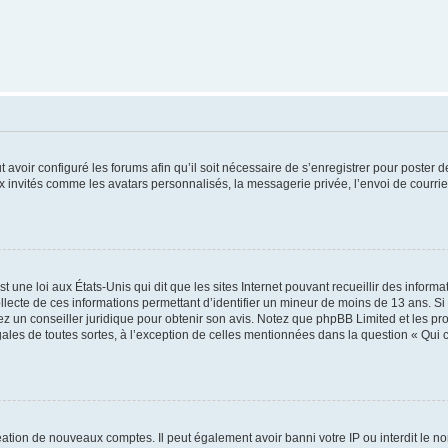
t avoir configuré les forums afin qu’il soit nécessaire de s’enregistrer pour poster
x invités comme les avatars personnalisés, la messagerie privée, l’envoi de courri
t une loi aux États-Unis qui dit que les sites Internet pouvant recueillir des infor
ollecte de ces informations permettant d’identifier un mineur de moins de 13 ans. S
tez un conseiller juridique pour obtenir son avis. Notez que phpBB Limited et les pr
gales de toutes sortes, à l’exception de celles mentionnées dans la question « Qui
réation de nouveaux comptes. Il peut également avoir banni votre IP ou interdit le no