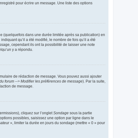
nregistré pour écrire un message. Une liste des options
 (quelquefois dans une durée limitée après sa publication) en
iquant qu’il a été modifié, le nombre de fois qu’il a été
sage, cependant ils ont la possibilité de laisser une note
elqu’un y a répondu.
rmulaire de rédaction de message. Vous pouvez aussi ajouter
du forum --> Modifier les préférences de message
). Par la suite,
daction de message.
ermissions), cliquez sur l’onglet
Sondage
sous la partie
ptions possibles, saisissez une option par ligne dans le
ateur », limiter la durée en jours du sondage (mettre « 0 » pour