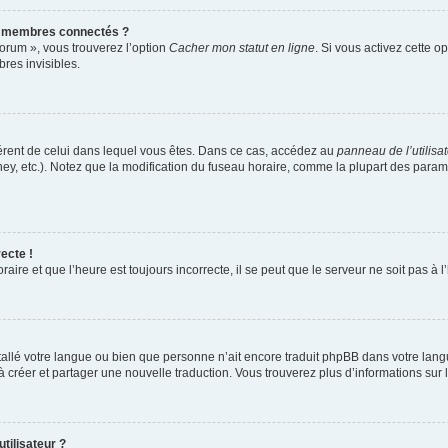
s membres connectés ?
forum », vous trouverez l’option
Cacher mon statut en ligne
. Si vous activez cette o
es invisibles.
ifférent de celui dans lequel vous êtes. Dans ce cas, accédez au
panneau de l’utilisa
ney, etc.). Notez que la modification du fuseau horaire, comme la plupart des para
ecte !
aire et que l’heure est toujours incorrecte, il se peut que le serveur ne soit pas à
installé votre langue ou bien que personne n’ait encore traduit phpBB dans votre l
s à créer et partager une nouvelle traduction. Vous trouverez plus d’informations sur l
tilisateur ?