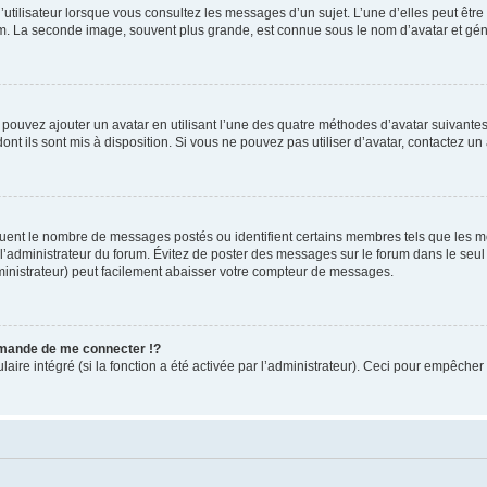
utilisateur lorsque vous consultez les messages d’un sujet. L’une d’elles peut êtr
rum. La seconde image, souvent plus grande, est connue sous le nom d’avatar et 
s pouvez ajouter un avatar en utilisant l’une des quatre méthodes d’avatar suivantes 
ont ils sont mis à disposition. Si vous ne pouvez pas utiliser d’avatar, contactez un
iquent le nombre de messages postés ou identifient certains membres tels que les 
ar l’administrateur du forum. Évitez de poster des messages sur le forum dans le seu
ministrateur) peut facilement abaisser votre compteur de messages.
mande de me connecter !?
re intégré (si la fonction a été activée par l’administrateur). Ceci pour empêcher l’u