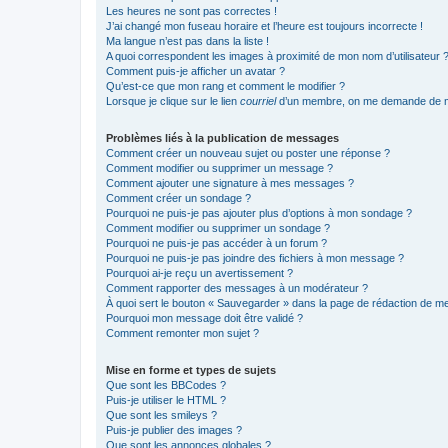
Les heures ne sont pas correctes !
J’ai changé mon fuseau horaire et l’heure est toujours incorrecte !
Ma langue n’est pas dans la liste !
A quoi correspondent les images à proximité de mon nom d’utilisateur 
Comment puis-je afficher un avatar ?
Qu’est-ce que mon rang et comment le modifier ?
Lorsque je clique sur le lien
courriel
d’un membre, on me demande de m
Problèmes liés à la publication de messages
Comment créer un nouveau sujet ou poster une réponse ?
Comment modifier ou supprimer un message ?
Comment ajouter une signature à mes messages ?
Comment créer un sondage ?
Pourquoi ne puis-je pas ajouter plus d’options à mon sondage ?
Comment modifier ou supprimer un sondage ?
Pourquoi ne puis-je pas accéder à un forum ?
Pourquoi ne puis-je pas joindre des fichiers à mon message ?
Pourquoi ai-je reçu un avertissement ?
Comment rapporter des messages à un modérateur ?
À quoi sert le bouton « Sauvegarder » dans la page de rédaction de 
Pourquoi mon message doit être validé ?
Comment remonter mon sujet ?
Mise en forme et types de sujets
Que sont les BBCodes ?
Puis-je utiliser le HTML ?
Que sont les smileys ?
Puis-je publier des images ?
Que sont les annonces globales ?