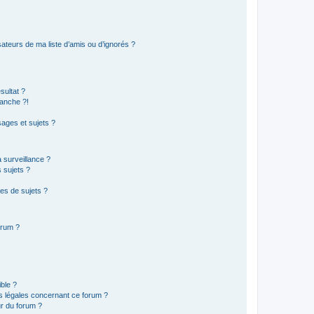
ateurs de ma liste d’amis ou d’ignorés ?
sultat ?
anche ?!
ages et sujets ?
a surveillance ?
 sujets ?
es de sujets ?
orum ?
ible ?
ns légales concernant ce forum ?
r du forum ?