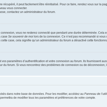
 récupéré, il peut facilement être réinitialisé. Pour ce faire, rendez vous sur la p
uveau vous connecter.
passe, contactez un administrateur du forum.
e connexion, vous ne resterez connecté que pendant une durée déterminée. Cela em
la case
Se souvenir de moi
lors de la connexion. Ce n’est pas recommandé si vous u
s cette case, cela signifie qu’un administrateur du forum a désactivé cette fonctionna
os paramètres d’authentification et votre connexion au forum. Ils fournissent aussi
teur du forum. Si vous rencontrez des problèmes de connexion ou de déconnexion, l
ockés dans notre base de données. Pour les modifier, accédez au
Panneau de l’util
 permettra de modifier tous les paramètres et préférences de votre compte.