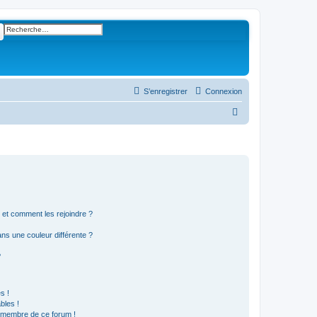
ercher
Recherche avancée
S’enregistrer
Connexion
R
e
c
h
e
r
s et comment les rejoindre ?
c
h
s une couleur différente ?
e
?
r
s !
bles !
n membre de ce forum !