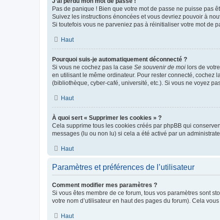
J’ai perdu mon mot de passe !
Pas de panique ! Bien que votre mot de passe ne puisse pas être
Suivez les instructions énoncées et vous devriez pouvoir à no
Si toutefois vous ne parveniez pas à réinitialiser votre mot de 
Haut
Pourquoi suis-je automatiquement déconnecté ?
Si vous ne cochez pas la case
Se souvenir de moi
lors de votr
en utilisant le même ordinateur. Pour rester connecté, cochez 
(bibliothèque, cyber-café, université, etc.). Si vous ne voyez pa
Haut
À quoi sert « Supprimer les cookies » ?
Cela supprime tous les cookies créés par phpBB qui conservent v
messages (lu ou non lu) si cela a été activé par un administra
Haut
Paramètres et préférences de l’utilisateur
Comment modifier mes paramètres ?
Si vous êtes membre de ce forum, tous vos paramètres sont st
votre nom d’utilisateur en haut des pages du forum). Cela vous
Haut