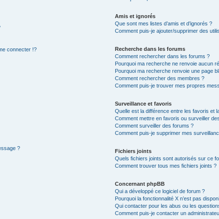
Amis et ignorés
Que sont mes listes d’amis et d’ignorés ?
?
Comment puis-je ajouter/supprimer des utilis
Recherche dans les forums
e connecter !?
Comment rechercher dans les forums ?
Pourquoi ma recherche ne renvoie aucun ré
Pourquoi ma recherche renvoie une page bl
Comment rechercher des membres ?
Comment puis-je trouver mes propres mess
Surveillance et favoris
Quelle est la différence entre les favoris et l
Comment mettre en favoris ou surveiller des
Comment surveiller des forums ?
Comment puis-je supprimer mes surveillanc
message ?
Fichiers joints
Quels fichiers joints sont autorisés sur ce f
Comment trouver tous mes fichiers joints ?
Concernant phpBB
Qui a développé ce logiciel de forum ?
Pourquoi la fonctionnalité X n’est pas dispon
Qui contacter pour les abus ou les questio
Comment puis-je contacter un administrateu