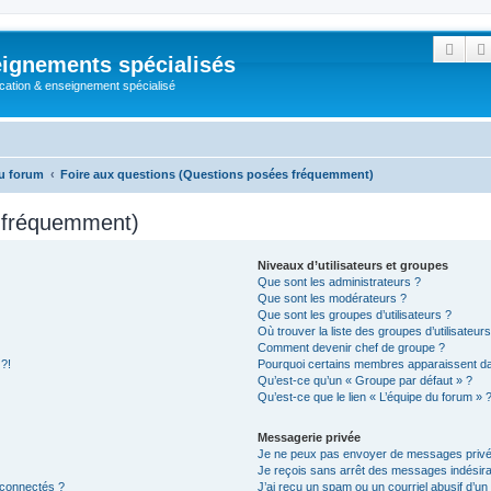
Rech
ignements spécialisés
cation & enseignement spécialisé
u forum
Foire aux questions (Questions posées fréquemment)
s fréquemment)
Niveaux d’utilisateurs et groupes
Que sont les administrateurs ?
Que sont les modérateurs ?
Que sont les groupes d’utilisateurs ?
Où trouver la liste des groupes d’utilisateur
Comment devenir chef de groupe ?
 ?!
Pourquoi certains membres apparaissent dan
Qu’est-ce qu’un « Groupe par défaut » ?
Qu’est-ce que le lien « L’équipe du forum » 
Messagerie privée
Je ne peux pas envoyer de messages privé
Je reçois sans arrêt des messages indésira
 connectés ?
J’ai reçu un spam ou un courriel abusif d’u