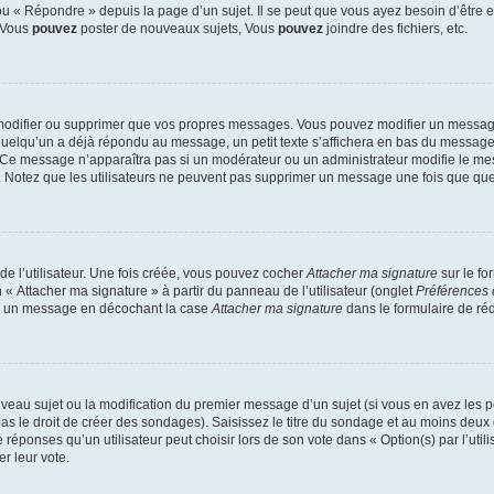
 « Répondre » depuis la page d’un sujet. Il se peut que vous ayez besoin d’être e
: Vous
pouvez
poster de nouveaux sujets, Vous
pouvez
joindre des fichiers, etc.
modifier ou supprimer que vos propres messages. Vous pouvez modifier un message
lqu’un a déjà répondu au message, un petit texte s’affichera en bas du message ind
n. Ce message n’apparaîtra pas si un modérateur ou un administrateur modifie le mes
ive. Notez que les utilisateurs ne peuvent pas supprimer un message une fois que qu
e l’utilisateur. Une fois créée, vous pouvez cocher
Attacher ma signature
sur le fo
 « Attacher ma signature » à partir du panneau de l’utilisateur (onglet
Préférences 
 à un message en décochant la case
Attacher ma signature
dans le formulaire de ré
ouveau sujet ou la modification du premier message d’un sujet (si vous en avez les p
 le droit de créer des sondages). Saisissez le titre du sondage et au moins deux o
onses qu’un utilisateur peut choisir lors de son vote dans « Option(s) par l’utilis
er leur vote.