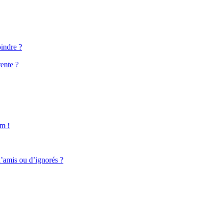
oindre ?
ente ?
um !
d’amis ou d’ignorés ?