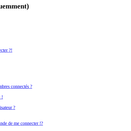
équemment)
cter ?!
mbres connectés ?
 !
isateur ?
de de me connecter !?