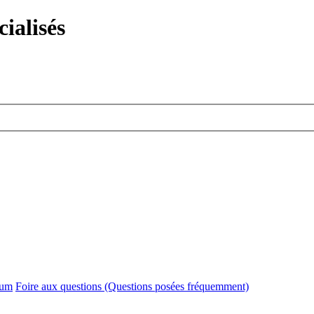
ialisés
rum
Foire aux questions (Questions posées fréquemment)