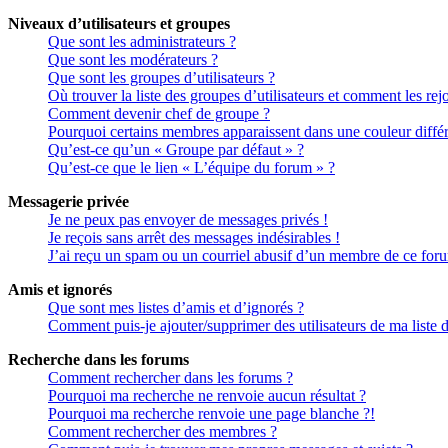
Niveaux d’utilisateurs et groupes
Que sont les administrateurs ?
Que sont les modérateurs ?
Que sont les groupes d’utilisateurs ?
Où trouver la liste des groupes d’utilisateurs et comment les rej
Comment devenir chef de groupe ?
Pourquoi certains membres apparaissent dans une couleur différ
Qu’est-ce qu’un « Groupe par défaut » ?
Qu’est-ce que le lien « L’équipe du forum » ?
Messagerie privée
Je ne peux pas envoyer de messages privés !
Je reçois sans arrêt des messages indésirables !
J’ai reçu un spam ou un courriel abusif d’un membre de ce for
Amis et ignorés
Que sont mes listes d’amis et d’ignorés ?
Comment puis-je ajouter/supprimer des utilisateurs de ma liste 
Recherche dans les forums
Comment rechercher dans les forums ?
Pourquoi ma recherche ne renvoie aucun résultat ?
Pourquoi ma recherche renvoie une page blanche ?!
Comment rechercher des membres ?