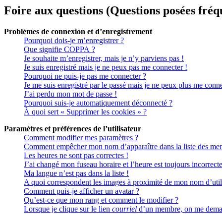
Foire aux questions (Questions posées fr
Problèmes de connexion et d’enregistrement
Pourquoi dois-je m’enregistrer ?
Que signifie COPPA ?
Je souhaite m’enregistrer, mais je n’y parviens pas !
Je suis enregistré mais je ne peux pas me connecter !
Pourquoi ne puis-je pas me connecter ?
Je me suis enregistré par le passé mais je ne peux plus me conne
J’ai perdu mon mot de passe !
Pourquoi suis-je automatiquement déconnecté ?
À quoi sert « Supprimer les cookies » ?
Paramètres et préférences de l’utilisateur
Comment modifier mes paramètres ?
Comment empêcher mon nom d’apparaître dans la liste des me
Les heures ne sont pas correctes !
J’ai changé mon fuseau horaire et l’heure est toujours incorrecte
Ma langue n’est pas dans la liste !
A quoi correspondent les images à proximité de mon nom d’util
Comment puis-je afficher un avatar ?
Qu’est-ce que mon rang et comment le modifier ?
Lorsque je clique sur le lien
courriel
d’un membre, on me deman