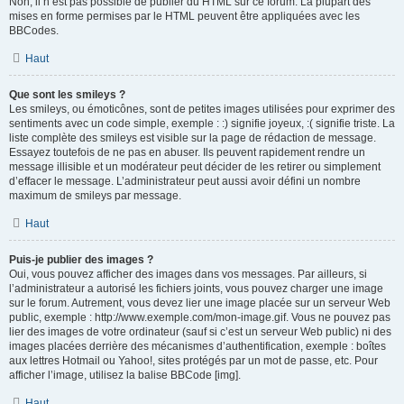
Non, il n’est pas possible de publier du HTML sur ce forum. La plupart des
mises en forme permises par le HTML peuvent être appliquées avec les
BBCodes.
Haut
Que sont les smileys ?
Les smileys, ou émoticônes, sont de petites images utilisées pour exprimer des
sentiments avec un code simple, exemple : :) signifie joyeux, :( signifie triste. La
liste complète des smileys est visible sur la page de rédaction de message.
Essayez toutefois de ne pas en abuser. Ils peuvent rapidement rendre un
message illisible et un modérateur peut décider de les retirer ou simplement
d’effacer le message. L’administrateur peut aussi avoir défini un nombre
maximum de smileys par message.
Haut
Puis-je publier des images ?
Oui, vous pouvez afficher des images dans vos messages. Par ailleurs, si
l’administrateur a autorisé les fichiers joints, vous pouvez charger une image
sur le forum. Autrement, vous devez lier une image placée sur un serveur Web
public, exemple : http://www.exemple.com/mon-image.gif. Vous ne pouvez pas
lier des images de votre ordinateur (sauf si c’est un serveur Web public) ni des
images placées derrière des mécanismes d’authentification, exemple : boîtes
aux lettres Hotmail ou Yahoo!, sites protégés par un mot de passe, etc. Pour
afficher l’image, utilisez la balise BBCode [img].
Haut