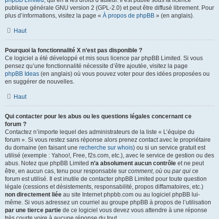
phpBB Limited
, qui en a les droits d’auteur. Il est publié sous la licence
publique générale GNU version 2 (GPL-2.0) et peut être diffusé librement. Pour
plus d’informations, visitez la page «
À propos de phpBB
» (en anglais).
Haut
Pourquoi la fonctionnalité X n’est pas disponible ?
Ce logiciel a été développé et mis sous licence par phpBB Limited. Si vous
pensez qu’une fonctionnalité nécessite d’être ajoutée, visitez la page
phpBB Ideas
(en anglais) où vous pouvez voter pour des idées proposées ou
en suggérer de nouvelles.
Haut
Qui contacter pour les abus ou les questions légales concernant ce
forum ?
Contactez n’importe lequel des administrateurs de la liste « L’équipe du
forum ». Si vous restez sans réponse alors prenez contact avec le propriétaire
du domaine (en faisant une
recherche sur whois
) ou si un service gratuit est
utilisé (exemple : Yahoo!, Free, f2s.com, etc.), avec le service de gestion ou des
abus. Notez que phpBB Limited
n’a absolument aucun contrôle
et ne peut
être, en aucun cas, tenu pour responsable sur
comment
,
où
ou
par qui
ce
forum est utilisé. Il est inutile de contacter phpBB Limited pour toute question
légale (cessions et désistements, responsabilité, propos diffamatoires, etc.)
non directement liée
au site Internet phpbb.com ou au logiciel phpBB lui-
même. Si vous adressez un courriel au groupe phpBB à propos de l’utilisation
par une tierce partie
de ce logiciel vous devez vous attendre à une réponse
très courte voire à aucune réponse du tout.