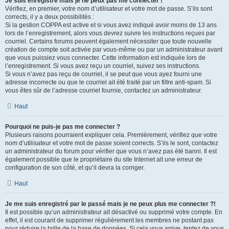
Je suis enregistré mais je ne peux pas me connecter !
Vérifiez, en premier, votre nom d’utilisateur et votre mot de passe. S’ils sont
corrects, il y a deux possibilités :
Si la gestion COPPA est active et si vous avez indiqué avoir moins de 13 ans
lors de l’enregistrement, alors vous devrez suivre les instructions reçues par
courriel. Certains forums peuvent également nécessiter que toute nouvelle
création de compte soit activée par vous-même ou par un administrateur avant
que vous puissiez vous connecter. Cette information est indiquée lors de
l’enregistrement. Si vous avez reçu un courriel, suivez ses instructions.
Si vous n’avez pas reçu de courriel, il se peut que vous ayez fourni une
adresse incorrecte ou que le courriel ait été traité par un filtre anti-spam. Si
vous êtes sûr de l’adresse courriel fournie, contactez un administrateur.
Haut
Pourquoi ne puis-je pas me connecter ?
Plusieurs raisons pourraient expliquer cela. Premièrement, vérifiez que votre
nom d’utilisateur et votre mot de passe soient corrects. S’ils le sont, contactez
un administrateur du forum pour vérifier que vous n’avez pas été banni. Il est
également possible que le propriétaire du site Internet ait une erreur de
configuration de son côté, et qu’il devra la corriger.
Haut
Je me suis enregistré par le passé mais je ne peux plus me connecter ?!
Il est possible qu’un administrateur ait désactivé ou supprimé votre compte. En
effet, il est courant de supprimer régulièrement les membres ne postant pas
pour réduire la taille de la base de données. Si cela vous arrive, tentez de vous