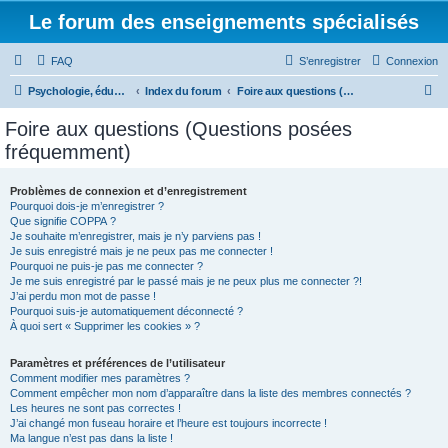
Le forum des enseignements spécialisés
FAQ
S’enregistrer
Connexion
R
Psychologie, éducation & enseignement spécialisé
Index du forum
Foire aux questions (Questions posées fréquemment)
e
Foire aux questions (Questions posées
c
fréquemment)
h
e
Problèmes de connexion et d’enregistrement
Pourquoi dois-je m’enregistrer ?
r
Que signifie COPPA ?
c
Je souhaite m’enregistrer, mais je n’y parviens pas !
Je suis enregistré mais je ne peux pas me connecter !
h
Pourquoi ne puis-je pas me connecter ?
Je me suis enregistré par le passé mais je ne peux plus me connecter ?!
e
J’ai perdu mon mot de passe !
r
Pourquoi suis-je automatiquement déconnecté ?
À quoi sert « Supprimer les cookies » ?
Paramètres et préférences de l’utilisateur
Comment modifier mes paramètres ?
Comment empêcher mon nom d’apparaître dans la liste des membres connectés ?
Les heures ne sont pas correctes !
J’ai changé mon fuseau horaire et l’heure est toujours incorrecte !
Ma langue n’est pas dans la liste !